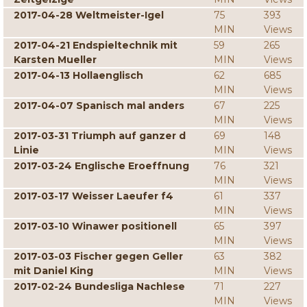
2017-04-28 Weltmeister-Igel
75
393
MIN
Views
2017-04-21 Endspieltechnik mit
59
265
Karsten Mueller
MIN
Views
2017-04-13 Hollaenglisch
62
685
MIN
Views
2017-04-07 Spanisch mal anders
67
225
MIN
Views
2017-03-31 Triumph auf ganzer d
69
148
Linie
MIN
Views
2017-03-24 Englische Eroeffnung
76
321
MIN
Views
2017-03-17 Weisser Laeufer f4
61
337
MIN
Views
2017-03-10 Winawer positionell
65
397
MIN
Views
2017-03-03 Fischer gegen Geller
63
382
mit Daniel King
MIN
Views
2017-02-24 Bundesliga Nachlese
71
227
MIN
Views