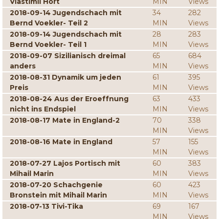
Vlastimil Hort
MIN
Views
2018-09-14 Jugendschach mit
34
282
Bernd Voekler- Teil 2
MIN
Views
2018-09-14 Jugendschach mit
28
283
Bernd Voekler- Teil 1
MIN
Views
2018-09-07 Sizilianisch dreimal
65
684
anders
MIN
Views
2018-08-31 Dynamik um jeden
61
395
Preis
MIN
Views
2018-08-24 Aus der Eroeffnung
63
433
nicht ins Endspiel
MIN
Views
2018-08-17 Mate in England-2
70
338
MIN
Views
2018-08-16 Mate in England
57
155
MIN
Views
2018-07-27 Lajos Portisch mit
60
383
Mihail Marin
MIN
Views
2018-07-20 Schachgenie
60
423
Bronstein mit Mihail Marin
MIN
Views
2018-07-13 Tivi-Tika
69
167
MIN
Views