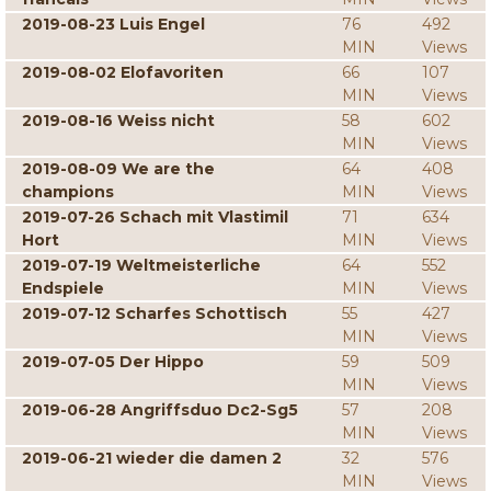
2019-08-23 Luis Engel
76
492
MIN
Views
2019-08-02 Elofavoriten
66
107
MIN
Views
2019-08-16 Weiss nicht
58
602
MIN
Views
2019-08-09 We are the
64
408
champions
MIN
Views
2019-07-26 Schach mit Vlastimil
71
634
Hort
MIN
Views
2019-07-19 Weltmeisterliche
64
552
Endspiele
MIN
Views
2019-07-12 Scharfes Schottisch
55
427
MIN
Views
2019-07-05 Der Hippo
59
509
MIN
Views
2019-06-28 Angriffsduo Dc2-Sg5
57
208
MIN
Views
2019-06-21 wieder die damen 2
32
576
MIN
Views