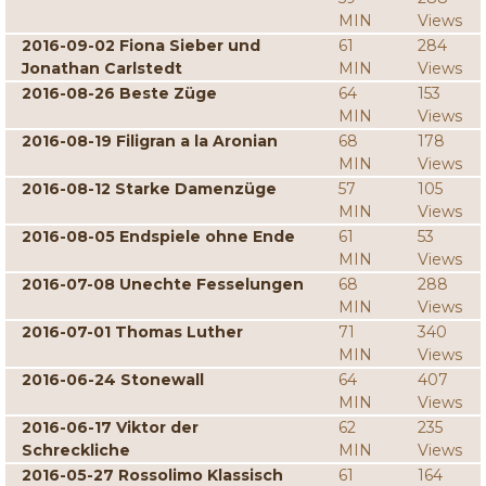
MIN
Views
2016-09-02 Fiona Sieber und
61
284
Jonathan Carlstedt
MIN
Views
2016-08-26 Beste Züge
64
153
MIN
Views
2016-08-19 Filigran a la Aronian
68
178
MIN
Views
2016-08-12 Starke Damenzüge
57
105
MIN
Views
2016-08-05 Endspiele ohne Ende
61
53
MIN
Views
2016-07-08 Unechte Fesselungen
68
288
MIN
Views
2016-07-01 Thomas Luther
71
340
MIN
Views
2016-06-24 Stonewall
64
407
MIN
Views
2016-06-17 Viktor der
62
235
Schreckliche
MIN
Views
2016-05-27 Rossolimo Klassisch
61
164