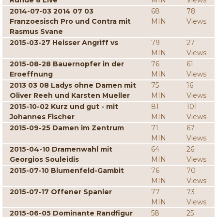
Runde 8 Live
MIN
Views
2014-07-03 2014 07 03
68
78
Franzoesisch Pro und Contra mit
MIN
Views
Rasmus Svane
2015-03-27 Heisser Angriff vs
79
27
MIN
Views
2015-08-28 Bauernopfer in der
76
61
Eroeffnung
MIN
Views
2013 03 08 Ladys ohne Damen mit
75
16
Oliver Reeh und Karsten Mueller
MIN
Views
2015-10-02 Kurz und gut - mit
81
101
Johannes Fischer
MIN
Views
2015-09-25 Damen im Zentrum
71
67
MIN
Views
2015-04-10 Dramenwahl mit
64
26
Georgios Souleidis
MIN
Views
2015-07-10 Blumenfeld-Gambit
76
70
MIN
Views
2015-07-17 Offener Spanier
77
73
MIN
Views
2015-06-05 Dominante Randfigur
58
25