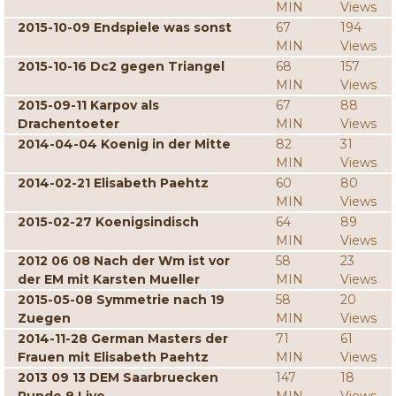
MIN
Views
2015-10-09 Endspiele was sonst
67
194
MIN
Views
2015-10-16 Dc2 gegen Triangel
68
157
MIN
Views
2015-09-11 Karpov als
67
88
Drachentoeter
MIN
Views
2014-04-04 Koenig in der Mitte
82
31
MIN
Views
2014-02-21 Elisabeth Paehtz
60
80
MIN
Views
2015-02-27 Koenigsindisch
64
89
MIN
Views
2012 06 08 Nach der Wm ist vor
58
23
der EM mit Karsten Mueller
MIN
Views
2015-05-08 Symmetrie nach 19
58
20
Zuegen
MIN
Views
2014-11-28 German Masters der
71
61
Frauen mit Elisabeth Paehtz
MIN
Views
2013 09 13 DEM Saarbruecken
147
18