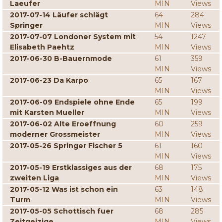
Laeufer
MIN
Views
2017-07-14 Läufer schlägt
64
284
Springer
MIN
Views
2017-07-07 Londoner System mit
54
1247
Elisabeth Paehtz
MIN
Views
2017-06-30 B-Bauernmode
61
359
MIN
Views
2017-06-23 Da Karpo
65
167
MIN
Views
2017-06-09 Endspiele ohne Ende
65
199
mit Karsten Mueller
MIN
Views
2017-06-02 Alte Eroeffnung
60
259
moderner Grossmeister
MIN
Views
2017-05-26 Springer Fischer 5
61
160
MIN
Views
2017-05-19 Erstklassiges aus der
68
175
zweiten Liga
MIN
Views
2017-05-12 Was ist schon ein
63
148
Turm
MIN
Views
2017-05-05 Schottisch fuer
68
285
Zeitgeizige
MIN
Views