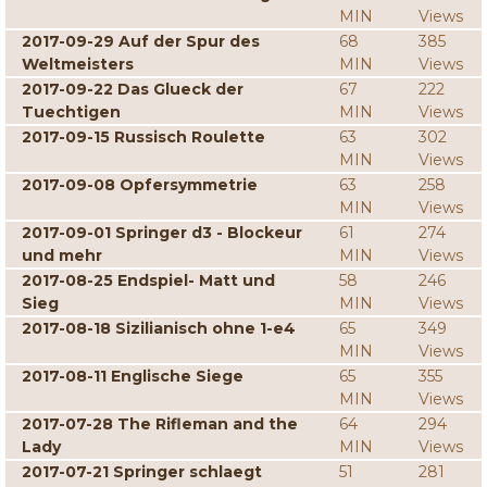
MIN
Views
2017-09-29 Auf der Spur des
68
385
Weltmeisters
MIN
Views
2017-09-22 Das Glueck der
67
222
Tuechtigen
MIN
Views
2017-09-15 Russisch Roulette
63
302
MIN
Views
2017-09-08 Opfersymmetrie
63
258
MIN
Views
2017-09-01 Springer d3 - Blockeur
61
274
und mehr
MIN
Views
2017-08-25 Endspiel- Matt und
58
246
Sieg
MIN
Views
2017-08-18 Sizilianisch ohne 1-e4
65
349
MIN
Views
2017-08-11 Englische Siege
65
355
MIN
Views
2017-07-28 The Rifleman and the
64
294
Lady
MIN
Views
2017-07-21 Springer schlaegt
51
281