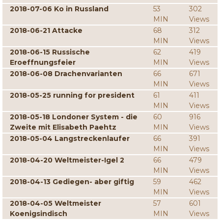
2018-07-06 Ko in Russland
53
302
MIN
Views
2018-06-21 Attacke
68
312
MIN
Views
2018-06-15 Russische
62
419
Eroeffnungsfeier
MIN
Views
2018-06-08 Drachenvarianten
66
671
MIN
Views
2018-05-25 running for president
61
411
MIN
Views
2018-05-18 Londoner System - die
60
916
Zweite mit Elisabeth Paehtz
MIN
Views
2018-05-04 Langstreckenlaufer
66
391
MIN
Views
2018-04-20 Weltmeister-Igel 2
66
479
MIN
Views
2018-04-13 Gediegen- aber giftig
59
462
MIN
Views
2018-04-05 Weltmeister
57
601
Koenigsindisch
MIN
Views