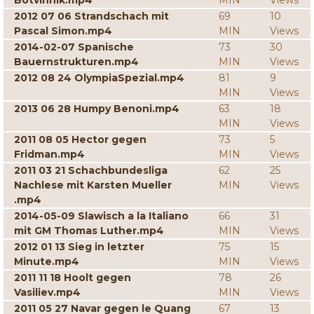
Botvinnik.mp4
MIN
Views
2012 07 06 Strandschach mit
69
10
Pascal Simon.mp4
MIN
Views
2014-02-07 Spanische
73
30
Bauernstrukturen.mp4
MIN
Views
2012 08 24 OlympiaSpezial.mp4
81
9
MIN
Views
2013 06 28 Humpy Benoni.mp4
63
18
MIN
Views
2011 08 05 Hector gegen
73
5
Fridman.mp4
MIN
Views
2011 03 21 Schachbundesliga
62
25
Nachlese mit Karsten Mueller
MIN
Views
.mp4
2014-05-09 Slawisch a la Italiano
66
31
mit GM Thomas Luther.mp4
MIN
Views
2012 01 13 Sieg in letzter
75
15
Minute.mp4
MIN
Views
2011 11 18 Hoolt gegen
78
26
Vasiliev.mp4
MIN
Views
2011 05 27 Navar gegen le Quang
67
13