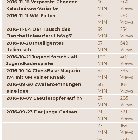
2016-11-18 Verpasste Chancen -
66
466
Kalashnikow-Variante
MIN
Views
2016-11-11 WM-Fieber
81
290
MIN
Views
2016-11-04 Der Tausch des
69
254
Fianchettolaeufers Lh6xg7
MIN
Views
2016-10-28 Intelligentes
67
548
Italienisch
MIN
Views
2016-10-21 Jugend forsch - elf
100
403
Jugendkaderspieler
MIN
Views
2016-10-14 ChessBase Magazin
62
336
174 mit GM Rainer Knaak
MIN
Views
2016-09-30 Zwei Eroeffnungen
68
164
eine Idee
MIN
Views
2016-10-07 Laeuferopfer auf h7
67
285
MIN
Views
2016-09-23 Der junge Carlsen
71
321
MIN
Views
73
165
MIN
Views
59
288