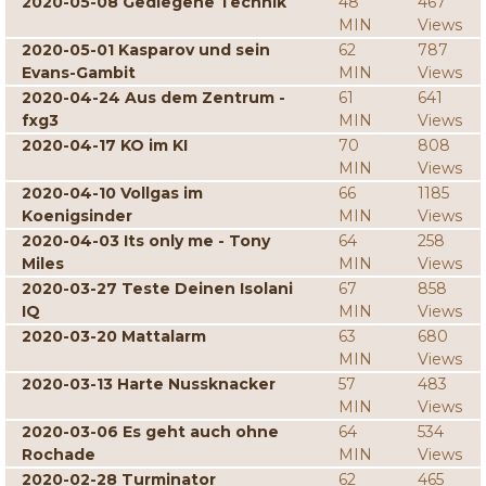
2020-05-08 Gediegene Technik
48
467
MIN
Views
2020-05-01 Kasparov und sein
62
787
Evans-Gambit
MIN
Views
2020-04-24 Aus dem Zentrum -
61
641
fxg3
MIN
Views
2020-04-17 KO im KI
70
808
MIN
Views
2020-04-10 Vollgas im
66
1185
Koenigsinder
MIN
Views
2020-04-03 Its only me - Tony
64
258
Miles
MIN
Views
2020-03-27 Teste Deinen Isolani
67
858
IQ
MIN
Views
2020-03-20 Mattalarm
63
680
MIN
Views
2020-03-13 Harte Nussknacker
57
483
MIN
Views
2020-03-06 Es geht auch ohne
64
534
Rochade
MIN
Views
2020-02-28 Turminator
62
465