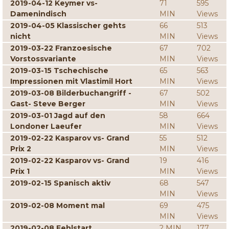
2019-04-12 Keymer vs-
71
595
Damenindisch
MIN
Views
2019-04-05 Klassischer gehts
66
513
nicht
MIN
Views
2019-03-22 Franzoesische
67
702
Vorstossvariante
MIN
Views
2019-03-15 Tschechische
65
563
Impressionen mit Vlastimil Hort
MIN
Views
2019-03-08 Bilderbuchangriff -
67
502
Gast- Steve Berger
MIN
Views
2019-03-01 Jagd auf den
58
664
Londoner Laeufer
MIN
Views
2019-02-22 Kasparov vs- Grand
55
512
Prix 2
MIN
Views
2019-02-22 Kasparov vs- Grand
19
416
Prix 1
MIN
Views
2019-02-15 Spanisch aktiv
68
547
MIN
Views
2019-02-08 Moment mal
69
475
MIN
Views
2019-02-08 Fehlstart
2 MIN
177