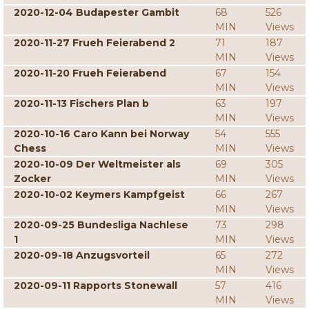
2020-12-04 Budapester Gambit
68
526
MIN
Views
2020-11-27 Frueh Feierabend 2
71
187
MIN
Views
2020-11-20 Frueh Feierabend
67
154
MIN
Views
2020-11-13 Fischers Plan b
63
197
MIN
Views
2020-10-16 Caro Kann bei Norway
54
555
Chess
MIN
Views
2020-10-09 Der Weltmeister als
69
305
Zocker
MIN
Views
2020-10-02 Keymers Kampfgeist
66
267
MIN
Views
2020-09-25 Bundesliga Nachlese
73
298
1
MIN
Views
2020-09-18 Anzugsvorteil
65
272
MIN
Views
2020-09-11 Rapports Stonewall
57
416
MIN
Views