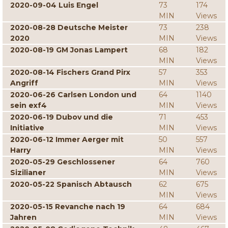
2020-09-04 Luis Engel
73
174
MIN
Views
2020-08-28 Deutsche Meister
73
238
2020
MIN
Views
2020-08-19 GM Jonas Lampert
68
182
MIN
Views
2020-08-14 Fischers Grand Pirx
57
353
Angriff
MIN
Views
2020-06-26 Carlsen London und
64
1140
sein exf4
MIN
Views
2020-06-19 Dubov und die
71
453
Initiative
MIN
Views
2020-06-12 Immer Aerger mit
50
557
Harry
MIN
Views
2020-05-29 Geschlossener
64
760
Sizilianer
MIN
Views
2020-05-22 Spanisch Abtausch
62
675
MIN
Views
2020-05-15 Revanche nach 19
64
684
Jahren
MIN
Views