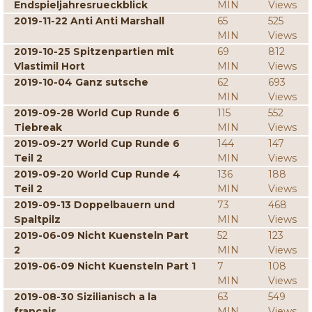
Endspieljahresrueckblick
MIN
Views
2019-11-22 Anti Anti Marshall
65
525
MIN
Views
2019-10-25 Spitzenpartien mit
69
812
Vlastimil Hort
MIN
Views
2019-10-04 Ganz sutsche
62
693
MIN
Views
2019-09-28 World Cup Runde 6
115
552
Tiebreak
MIN
Views
2019-09-27 World Cup Runde 6
144
147
Teil 2
MIN
Views
2019-09-20 World Cup Runde 4
136
188
Teil 2
MIN
Views
2019-09-13 Doppelbauern und
73
468
Spaltpilz
MIN
Views
2019-06-09 Nicht Kuensteln Part
52
123
2
MIN
Views
2019-06-09 Nicht Kuensteln Part 1
7
108
MIN
Views
2019-08-30 Sizilianisch a la
63
549
francais
MIN
Views