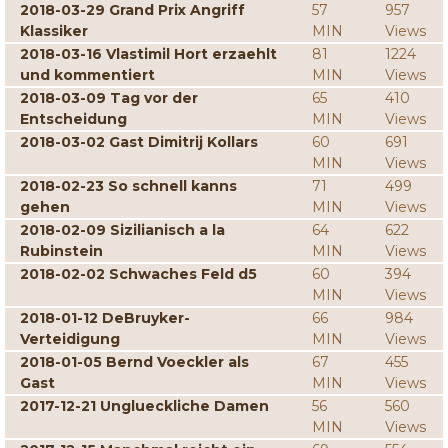
2018-03-29 Grand Prix Angriff
57
957
Klassiker
MIN
Views
2018-03-16 Vlastimil Hort erzaehlt
81
1224
und kommentiert
MIN
Views
2018-03-09 Tag vor der
65
410
Entscheidung
MIN
Views
2018-03-02 Gast Dimitrij Kollars
60
691
MIN
Views
2018-02-23 So schnell kanns
71
499
gehen
MIN
Views
2018-02-09 Sizilianisch a la
64
622
Rubinstein
MIN
Views
2018-02-02 Schwaches Feld d5
60
394
MIN
Views
2018-01-12 DeBruyker-
66
984
Verteidigung
MIN
Views
2018-01-05 Bernd Voeckler als
67
455
Gast
MIN
Views
2017-12-21 Unglueckliche Damen
56
560
MIN
Views