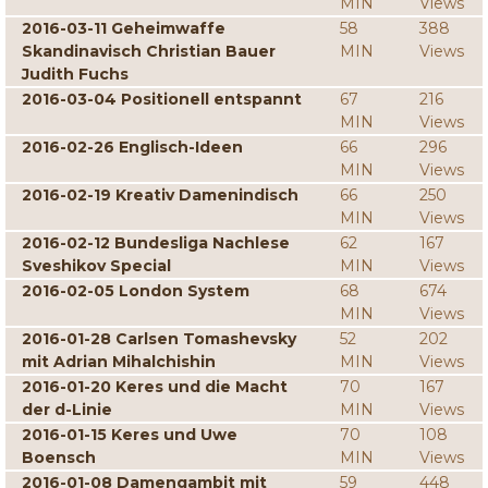
MIN
Views
2016-03-11 Geheimwaffe
58
388
Skandinavisch Christian Bauer
MIN
Views
Judith Fuchs
2016-03-04 Positionell entspannt
67
216
MIN
Views
2016-02-26 Englisch-Ideen
66
296
MIN
Views
2016-02-19 Kreativ Damenindisch
66
250
MIN
Views
2016-02-12 Bundesliga Nachlese
62
167
Sveshikov Special
MIN
Views
2016-02-05 London System
68
674
MIN
Views
2016-01-28 Carlsen Tomashevsky
52
202
mit Adrian Mihalchishin
MIN
Views
2016-01-20 Keres und die Macht
70
167
der d-Linie
MIN
Views
2016-01-15 Keres und Uwe
70
108
Boensch
MIN
Views
2016-01-08 Damengambit mit
59
448