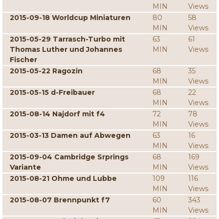
MIN
Views
2015-09-18 Worldcup Miniaturen
80
58
MIN
Views
2015-05-29 Tarrasch-Turbo mit
63
61
Thomas Luther und Johannes
MIN
Views
Fischer
2015-05-22 Ragozin
68
35
MIN
Views
2015-05-15 d-Freibauer
68
22
MIN
Views
2015-08-14 Najdorf mit f4
72
78
MIN
Views
2015-03-13 Damen auf Abwegen
63
16
MIN
Views
2015-09-04 Cambridge Srprings
68
169
Variante
MIN
Views
2015-08-21 Ohme und Lubbe
109
116
MIN
Views
2015-08-07 Brennpunkt f7
60
343
MIN
Views