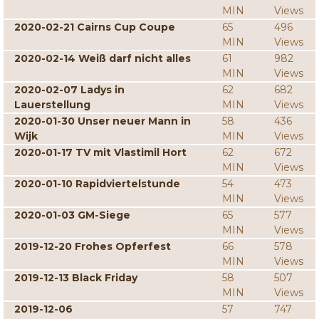
MIN
Views
2020-02-21 Cairns Cup Coupe
65
496
MIN
Views
2020-02-14 Weiß darf nicht alles
61
982
MIN
Views
2020-02-07 Ladys in
62
682
Lauerstellung
MIN
Views
2020-01-30 Unser neuer Mann in
58
436
Wijk
MIN
Views
2020-01-17 TV mit Vlastimil Hort
62
672
MIN
Views
2020-01-10 Rapidviertelstunde
54
473
MIN
Views
2020-01-03 GM-Siege
65
577
MIN
Views
2019-12-20 Frohes Opferfest
66
578
MIN
Views
2019-12-13 Black Friday
58
507
MIN
Views
2019-12-06
57
747