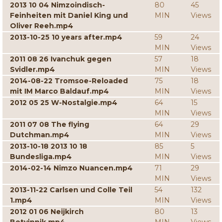
2013 10 04 Nimzoindisch-
80
45
Feinheiten mit Daniel King und
MIN
Views
Oliver Reeh.mp4
2013-10-25 10 years after.mp4
59
24
MIN
Views
2011 08 26 Ivanchuk gegen
57
18
Svidler.mp4
MIN
Views
2014-08-22 Tromsoe-Reloaded
75
18
mit IM Marco Baldauf.mp4
MIN
Views
2012 05 25 W-Nostalgie.mp4
64
15
MIN
Views
2011 07 08 The flying
64
29
Dutchman.mp4
MIN
Views
2013-10-18 2013 10 18
85
5
Bundesliga.mp4
MIN
Views
2014-02-14 Nimzo Nuancen.mp4
71
29
MIN
Views
2013-11-22 Carlsen und Colle Teil
54
132
1.mp4
MIN
Views
2012 01 06 Neijkirch
80
13