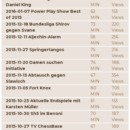
Daniel King
MIN
Views
2016-01-07 Power Play Show Best
62
153
of 2015
MIN
Views
2015-12-18 Bundesliga Shirov
73
220
gegen Svane
MIN
Views
2015-12-11 Aljechin-Alarm
58
256
MIN
Views
2015-11-27 Springertangos
75
216
MIN
Views
2015-11-20 Damen suchen
76
188
Initiative
MIN
Views
2015-11-13 Abtausch gegen
67
354
Slawisch
MIN
Views
2015-11-05 Fort Knox
80
705
MIN
Views
2015-10-23 Aktuelle Endspiele mit
61
153
Karsten Müller
MIN
Views
2015-10-30 Sh5 im Benoni
70
187
MIN
Views
2015-10-27 TV ChessBase
67
189