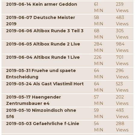
2019-06-14 Kein armer Geddon
61
239
MIN
Views
2019-06-07 Deutsche Meister
58
483
2019
MIN
Views
2019-06-06 Altibox Runde 3 Teil 3
68
305
MIN
Views
2019-06-05 Altibox Runde 2 Live
284
984
MIN
Views
2019-06-04 Altibox Runde 1 Live
226
701
MIN
Views
2019-05-31 Fruehe und spaete
64
296
Entscheidung
MIN
Views
2019-05-24 Als Gast Vlastimil Hort
64
523
MIN
Views
2019-05-17 Haengender
57
202
Zentrumsbauer e4
MIN
Views
2019-05-10 Nimzoindisch ohne
59
493
Sf6
MIN
Views
2019-05-03 Gefaehrliche f-Linie
54
288
MIN
Views