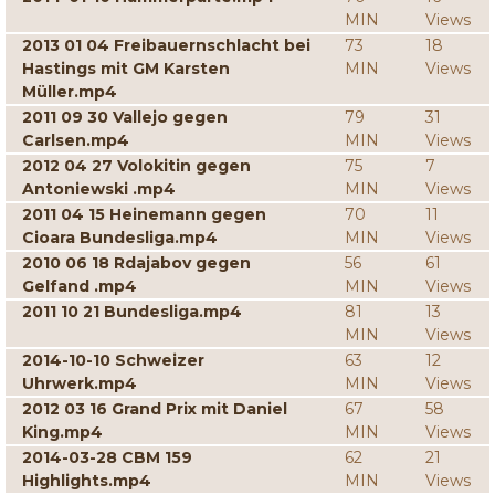
MIN
Views
2013 01 04 Freibauernschlacht bei
73
18
Hastings mit GM Karsten
MIN
Views
Müller.mp4
2011 09 30 Vallejo gegen
79
31
Carlsen.mp4
MIN
Views
2012 04 27 Volokitin gegen
75
7
Antoniewski .mp4
MIN
Views
2011 04 15 Heinemann gegen
70
11
Cioara Bundesliga.mp4
MIN
Views
2010 06 18 Rdajabov gegen
56
61
Gelfand .mp4
MIN
Views
2011 10 21 Bundesliga.mp4
81
13
MIN
Views
2014-10-10 Schweizer
63
12
Uhrwerk.mp4
MIN
Views
2012 03 16 Grand Prix mit Daniel
67
58
King.mp4
MIN
Views
2014-03-28 CBM 159
62
21
Highlights.mp4
MIN
Views