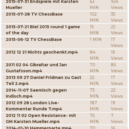
2015-07-31 Endspiele mit Karsten
63
924
Mueller
MIN
Views
2015-07-28 TV ChessBase
102
35
MIN
Views
2015-07-21 Biel 2015 round 1 game
15
22
of the day
MIN
Views
2015-06-12 TV ChessBase
1 MIN
17
Views
2012 12 21 Nichts geschenkt.mp4
84
16
MIN
Views
2011 02 04 Gibraltar und Jan
70
85
Gustafsson.mp4
MIN
Views
2013 09 27 Daniel Fridman zu Gast
22
17
Teil 2.mp4
MIN
Views
2014-11-07 Saemisch gegen
73
22
Indisch.mp4
MIN
Views
2012 09 28 London Live-
187
19
Kommentar Runde 7.mp4
MIN
Views
2012 11 02 Open Resistance- mit
75
7
GM Karsten Mueller.mp4
MIN
Views
2014-01-10 Hammerparte.mp4
70
16