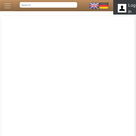
Log
in