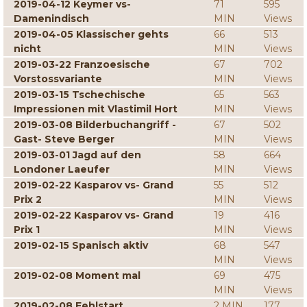
2019-04-12 Keymer vs-
71
595
Damenindisch
MIN
Views
2019-04-05 Klassischer gehts
66
513
nicht
MIN
Views
2019-03-22 Franzoesische
67
702
Vorstossvariante
MIN
Views
2019-03-15 Tschechische
65
563
Impressionen mit Vlastimil Hort
MIN
Views
2019-03-08 Bilderbuchangriff -
67
502
Gast- Steve Berger
MIN
Views
2019-03-01 Jagd auf den
58
664
Londoner Laeufer
MIN
Views
2019-02-22 Kasparov vs- Grand
55
512
Prix 2
MIN
Views
2019-02-22 Kasparov vs- Grand
19
416
Prix 1
MIN
Views
2019-02-15 Spanisch aktiv
68
547
MIN
Views
2019-02-08 Moment mal
69
475
MIN
Views
2019-02-08 Fehlstart
2 MIN
177