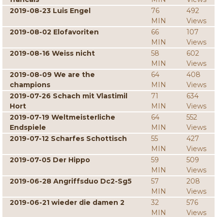
2019-08-23 Luis Engel
76
492
MIN
Views
2019-08-02 Elofavoriten
66
107
MIN
Views
2019-08-16 Weiss nicht
58
602
MIN
Views
2019-08-09 We are the
64
408
champions
MIN
Views
2019-07-26 Schach mit Vlastimil
71
634
Hort
MIN
Views
2019-07-19 Weltmeisterliche
64
552
Endspiele
MIN
Views
2019-07-12 Scharfes Schottisch
55
427
MIN
Views
2019-07-05 Der Hippo
59
509
MIN
Views
2019-06-28 Angriffsduo Dc2-Sg5
57
208
MIN
Views
2019-06-21 wieder die damen 2
32
576
MIN
Views