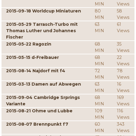
MIN
Views
2015-09-18 Worldcup Miniaturen
80
58
MIN
Views
2015-05-29 Tarrasch-Turbo mit
63
61
Thomas Luther und Johannes
MIN
Views
Fischer
2015-05-22 Ragozin
68
35
MIN
Views
2015-05-15 d-Freibauer
68
22
MIN
Views
2015-08-14 Najdorf mit f4
72
78
MIN
Views
2015-03-13 Damen auf Abwegen
63
16
MIN
Views
2015-09-04 Cambridge Srprings
68
169
Variante
MIN
Views
2015-08-21 Ohme und Lubbe
109
116
MIN
Views
2015-08-07 Brennpunkt f7
60
343
MIN
Views