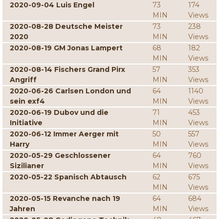
2020-09-04 Luis Engel
73
174
MIN
Views
2020-08-28 Deutsche Meister
73
238
2020
MIN
Views
2020-08-19 GM Jonas Lampert
68
182
MIN
Views
2020-08-14 Fischers Grand Pirx
57
353
Angriff
MIN
Views
2020-06-26 Carlsen London und
64
1140
sein exf4
MIN
Views
2020-06-19 Dubov und die
71
453
Initiative
MIN
Views
2020-06-12 Immer Aerger mit
50
557
Harry
MIN
Views
2020-05-29 Geschlossener
64
760
Sizilianer
MIN
Views
2020-05-22 Spanisch Abtausch
62
675
MIN
Views
2020-05-15 Revanche nach 19
64
684
Jahren
MIN
Views