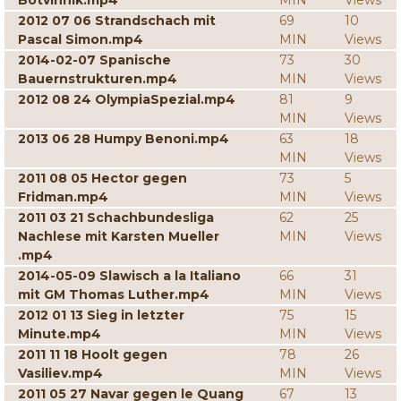
Botvinnik.mp4
MIN
Views
2012 07 06 Strandschach mit
69
10
Pascal Simon.mp4
MIN
Views
2014-02-07 Spanische
73
30
Bauernstrukturen.mp4
MIN
Views
2012 08 24 OlympiaSpezial.mp4
81
9
MIN
Views
2013 06 28 Humpy Benoni.mp4
63
18
MIN
Views
2011 08 05 Hector gegen
73
5
Fridman.mp4
MIN
Views
2011 03 21 Schachbundesliga
62
25
Nachlese mit Karsten Mueller
MIN
Views
.mp4
2014-05-09 Slawisch a la Italiano
66
31
mit GM Thomas Luther.mp4
MIN
Views
2012 01 13 Sieg in letzter
75
15
Minute.mp4
MIN
Views
2011 11 18 Hoolt gegen
78
26
Vasiliev.mp4
MIN
Views
2011 05 27 Navar gegen le Quang
67
13