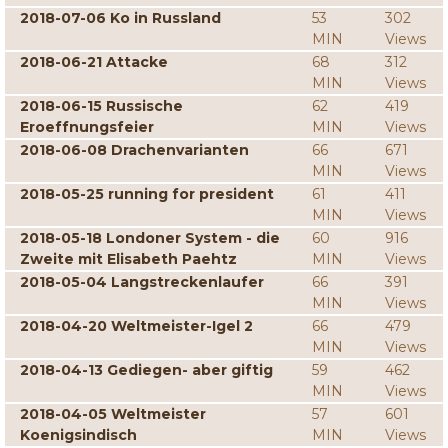
2018-07-06 Ko in Russland
53
302
MIN
Views
2018-06-21 Attacke
68
312
MIN
Views
2018-06-15 Russische
62
419
Eroeffnungsfeier
MIN
Views
2018-06-08 Drachenvarianten
66
671
MIN
Views
2018-05-25 running for president
61
411
MIN
Views
2018-05-18 Londoner System - die
60
916
Zweite mit Elisabeth Paehtz
MIN
Views
2018-05-04 Langstreckenlaufer
66
391
MIN
Views
2018-04-20 Weltmeister-Igel 2
66
479
MIN
Views
2018-04-13 Gediegen- aber giftig
59
462
MIN
Views
2018-04-05 Weltmeister
57
601
Koenigsindisch
MIN
Views