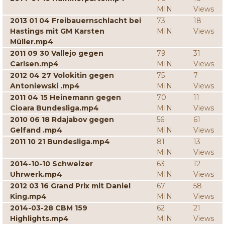
MIN
Views
2013 01 04 Freibauernschlacht bei
73
18
Hastings mit GM Karsten
MIN
Views
Müller.mp4
2011 09 30 Vallejo gegen
79
31
Carlsen.mp4
MIN
Views
2012 04 27 Volokitin gegen
75
7
Antoniewski .mp4
MIN
Views
2011 04 15 Heinemann gegen
70
11
Cioara Bundesliga.mp4
MIN
Views
2010 06 18 Rdajabov gegen
56
61
Gelfand .mp4
MIN
Views
2011 10 21 Bundesliga.mp4
81
13
MIN
Views
2014-10-10 Schweizer
63
12
Uhrwerk.mp4
MIN
Views
2012 03 16 Grand Prix mit Daniel
67
58
King.mp4
MIN
Views
2014-03-28 CBM 159
62
21
Highlights.mp4
MIN
Views