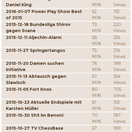
Daniel King
MIN
Views
2016-01-07 Power Play Show Best
62
153
of 2015
MIN
Views
2015-12-18 Bundesliga Shirov
73
220
gegen Svane
MIN
Views
2015-12-11 Aljechin-Alarm
58
256
MIN
Views
2015-11-27 Springertangos
75
216
MIN
Views
2015-11-20 Damen suchen
76
188
Initiative
MIN
Views
2015-11-13 Abtausch gegen
67
354
Slawisch
MIN
Views
2015-11-05 Fort Knox
80
705
MIN
Views
2015-10-23 Aktuelle Endspiele mit
61
153
Karsten Müller
MIN
Views
2015-10-30 Sh5 im Benoni
70
187
MIN
Views
2015-10-27 TV ChessBase
67
189