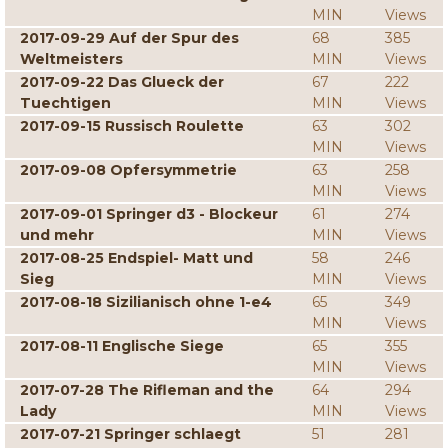
MIN
Views
2017-09-29 Auf der Spur des
68
385
Weltmeisters
MIN
Views
2017-09-22 Das Glueck der
67
222
Tuechtigen
MIN
Views
2017-09-15 Russisch Roulette
63
302
MIN
Views
2017-09-08 Opfersymmetrie
63
258
MIN
Views
2017-09-01 Springer d3 - Blockeur
61
274
und mehr
MIN
Views
2017-08-25 Endspiel- Matt und
58
246
Sieg
MIN
Views
2017-08-18 Sizilianisch ohne 1-e4
65
349
MIN
Views
2017-08-11 Englische Siege
65
355
MIN
Views
2017-07-28 The Rifleman and the
64
294
Lady
MIN
Views
2017-07-21 Springer schlaegt
51
281