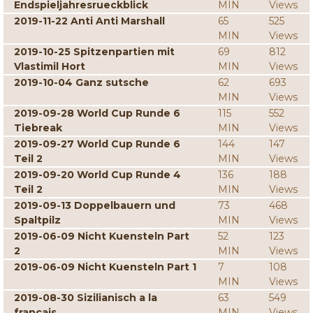
Endspieljahresrueckblick
MIN
Views
2019-11-22 Anti Anti Marshall
65
525
MIN
Views
2019-10-25 Spitzenpartien mit
69
812
Vlastimil Hort
MIN
Views
2019-10-04 Ganz sutsche
62
693
MIN
Views
2019-09-28 World Cup Runde 6
115
552
Tiebreak
MIN
Views
2019-09-27 World Cup Runde 6
144
147
Teil 2
MIN
Views
2019-09-20 World Cup Runde 4
136
188
Teil 2
MIN
Views
2019-09-13 Doppelbauern und
73
468
Spaltpilz
MIN
Views
2019-06-09 Nicht Kuensteln Part
52
123
2
MIN
Views
2019-06-09 Nicht Kuensteln Part 1
7
108
MIN
Views
2019-08-30 Sizilianisch a la
63
549
francais
MIN
Views