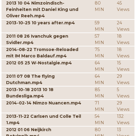
2013 10 04 Nimzoindisch-
80
45
Feinheiten mit Daniel King und
MIN
Views
Oliver Reeh.mp4
2013-10-25 10 years after.mp4
59
24
MIN
Views
2011 08 26 Ivanchuk gegen
57
18
Svidler.mp4
MIN
Views
2014-08-22 Tromsoe-Reloaded
75
18
mit IM Marco Baldauf.mp4
MIN
Views
2012 05 25 W-Nostalgie.mp4
64
15
MIN
Views
2011 07 08 The flying
64
29
Dutchman.mp4
MIN
Views
2013-10-18 2013 10 18
85
5
Bundesliga.mp4
MIN
Views
2014-02-14 Nimzo Nuancen.mp4
71
29
MIN
Views
2013-11-22 Carlsen und Colle Teil
54
132
1.mp4
MIN
Views
2012 01 06 Neijkirch
80
13