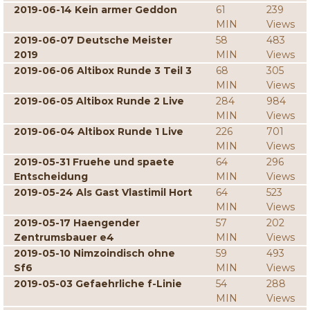
2019-06-14 Kein armer Geddon
61
239
MIN
Views
2019-06-07 Deutsche Meister
58
483
2019
MIN
Views
2019-06-06 Altibox Runde 3 Teil 3
68
305
MIN
Views
2019-06-05 Altibox Runde 2 Live
284
984
MIN
Views
2019-06-04 Altibox Runde 1 Live
226
701
MIN
Views
2019-05-31 Fruehe und spaete
64
296
Entscheidung
MIN
Views
2019-05-24 Als Gast Vlastimil Hort
64
523
MIN
Views
2019-05-17 Haengender
57
202
Zentrumsbauer e4
MIN
Views
2019-05-10 Nimzoindisch ohne
59
493
Sf6
MIN
Views
2019-05-03 Gefaehrliche f-Linie
54
288
MIN
Views