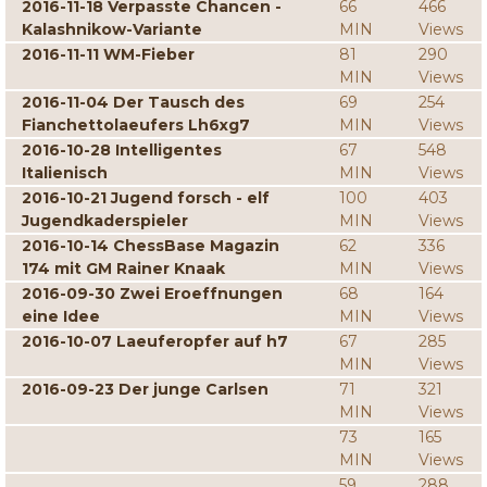
2016-11-18 Verpasste Chancen -
66
466
Kalashnikow-Variante
MIN
Views
2016-11-11 WM-Fieber
81
290
MIN
Views
2016-11-04 Der Tausch des
69
254
Fianchettolaeufers Lh6xg7
MIN
Views
2016-10-28 Intelligentes
67
548
Italienisch
MIN
Views
2016-10-21 Jugend forsch - elf
100
403
Jugendkaderspieler
MIN
Views
2016-10-14 ChessBase Magazin
62
336
174 mit GM Rainer Knaak
MIN
Views
2016-09-30 Zwei Eroeffnungen
68
164
eine Idee
MIN
Views
2016-10-07 Laeuferopfer auf h7
67
285
MIN
Views
2016-09-23 Der junge Carlsen
71
321
MIN
Views
73
165
MIN
Views
59
288