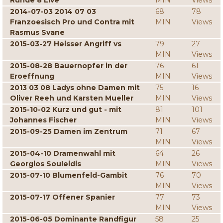
Runde 8 Live
MIN
Views
2014-07-03 2014 07 03
68
78
Franzoesisch Pro und Contra mit
MIN
Views
Rasmus Svane
2015-03-27 Heisser Angriff vs
79
27
MIN
Views
2015-08-28 Bauernopfer in der
76
61
Eroeffnung
MIN
Views
2013 03 08 Ladys ohne Damen mit
75
16
Oliver Reeh und Karsten Mueller
MIN
Views
2015-10-02 Kurz und gut - mit
81
101
Johannes Fischer
MIN
Views
2015-09-25 Damen im Zentrum
71
67
MIN
Views
2015-04-10 Dramenwahl mit
64
26
Georgios Souleidis
MIN
Views
2015-07-10 Blumenfeld-Gambit
76
70
MIN
Views
2015-07-17 Offener Spanier
77
73
MIN
Views
2015-06-05 Dominante Randfigur
58
25