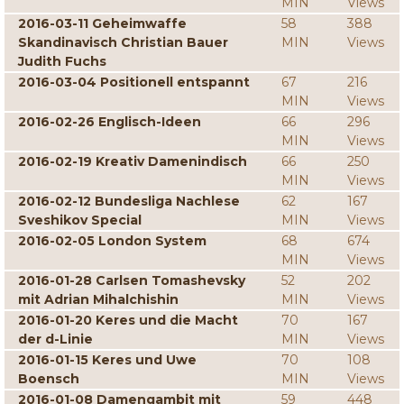
MIN
Views
2016-03-11 Geheimwaffe
58
388
Skandinavisch Christian Bauer
MIN
Views
Judith Fuchs
2016-03-04 Positionell entspannt
67
216
MIN
Views
2016-02-26 Englisch-Ideen
66
296
MIN
Views
2016-02-19 Kreativ Damenindisch
66
250
MIN
Views
2016-02-12 Bundesliga Nachlese
62
167
Sveshikov Special
MIN
Views
2016-02-05 London System
68
674
MIN
Views
2016-01-28 Carlsen Tomashevsky
52
202
mit Adrian Mihalchishin
MIN
Views
2016-01-20 Keres und die Macht
70
167
der d-Linie
MIN
Views
2016-01-15 Keres und Uwe
70
108
Boensch
MIN
Views
2016-01-08 Damengambit mit
59
448