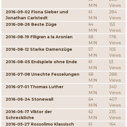
MIN
Views
2016-09-02 Fiona Sieber und
61
284
Jonathan Carlstedt
MIN
Views
2016-08-26 Beste Züge
64
153
MIN
Views
2016-08-19 Filigran a la Aronian
68
178
MIN
Views
2016-08-12 Starke Damenzüge
57
105
MIN
Views
2016-08-05 Endspiele ohne Ende
61
53
MIN
Views
2016-07-08 Unechte Fesselungen
68
288
MIN
Views
2016-07-01 Thomas Luther
71
340
MIN
Views
2016-06-24 Stonewall
64
407
MIN
Views
2016-06-17 Viktor der
62
235
Schreckliche
MIN
Views
2016-05-27 Rossolimo Klassisch
61
164