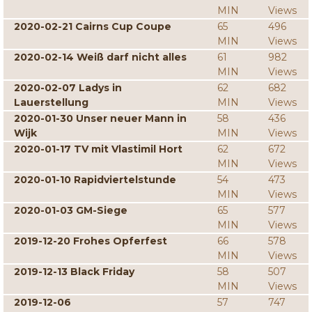
MIN
Views
2020-02-21 Cairns Cup Coupe
65
496
MIN
Views
2020-02-14 Weiß darf nicht alles
61
982
MIN
Views
2020-02-07 Ladys in
62
682
Lauerstellung
MIN
Views
2020-01-30 Unser neuer Mann in
58
436
Wijk
MIN
Views
2020-01-17 TV mit Vlastimil Hort
62
672
MIN
Views
2020-01-10 Rapidviertelstunde
54
473
MIN
Views
2020-01-03 GM-Siege
65
577
MIN
Views
2019-12-20 Frohes Opferfest
66
578
MIN
Views
2019-12-13 Black Friday
58
507
MIN
Views
2019-12-06
57
747