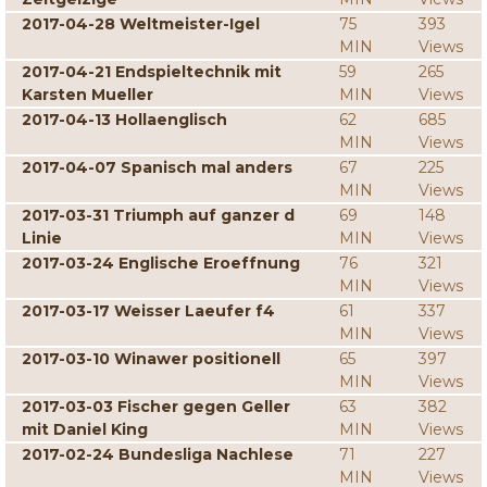
2017-04-28 Weltmeister-Igel
75
393
MIN
Views
2017-04-21 Endspieltechnik mit
59
265
Karsten Mueller
MIN
Views
2017-04-13 Hollaenglisch
62
685
MIN
Views
2017-04-07 Spanisch mal anders
67
225
MIN
Views
2017-03-31 Triumph auf ganzer d
69
148
Linie
MIN
Views
2017-03-24 Englische Eroeffnung
76
321
MIN
Views
2017-03-17 Weisser Laeufer f4
61
337
MIN
Views
2017-03-10 Winawer positionell
65
397
MIN
Views
2017-03-03 Fischer gegen Geller
63
382
mit Daniel King
MIN
Views
2017-02-24 Bundesliga Nachlese
71
227
MIN
Views