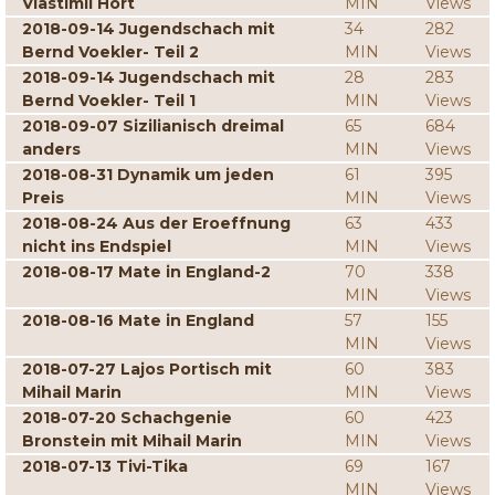
Vlastimil Hort
MIN
Views
2018-09-14 Jugendschach mit
34
282
Bernd Voekler- Teil 2
MIN
Views
2018-09-14 Jugendschach mit
28
283
Bernd Voekler- Teil 1
MIN
Views
2018-09-07 Sizilianisch dreimal
65
684
anders
MIN
Views
2018-08-31 Dynamik um jeden
61
395
Preis
MIN
Views
2018-08-24 Aus der Eroeffnung
63
433
nicht ins Endspiel
MIN
Views
2018-08-17 Mate in England-2
70
338
MIN
Views
2018-08-16 Mate in England
57
155
MIN
Views
2018-07-27 Lajos Portisch mit
60
383
Mihail Marin
MIN
Views
2018-07-20 Schachgenie
60
423
Bronstein mit Mihail Marin
MIN
Views
2018-07-13 Tivi-Tika
69
167
MIN
Views