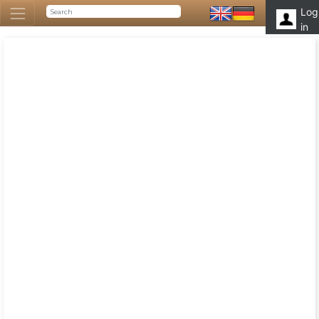
Log
in