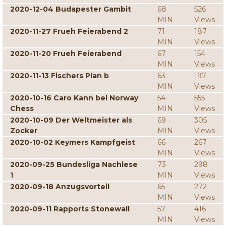
2020-12-04 Budapester Gambit
68
526
MIN
Views
2020-11-27 Frueh Feierabend 2
71
187
MIN
Views
2020-11-20 Frueh Feierabend
67
154
MIN
Views
2020-11-13 Fischers Plan b
63
197
MIN
Views
2020-10-16 Caro Kann bei Norway
54
555
Chess
MIN
Views
2020-10-09 Der Weltmeister als
69
305
Zocker
MIN
Views
2020-10-02 Keymers Kampfgeist
66
267
MIN
Views
2020-09-25 Bundesliga Nachlese
73
298
1
MIN
Views
2020-09-18 Anzugsvorteil
65
272
MIN
Views
2020-09-11 Rapports Stonewall
57
416
MIN
Views