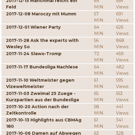
2017-12-15 Manchmal reicht ein
69
554
Feld
MIN
Views
2017-12-08 Maroczy mit Mumm
57
691
MIN
Views
2017-12-01 Wiener Party
64
626
MIN
Views
2017-11-28 Ask the experts with
56
868
Wesley So
MIN
Views
2017-11-24 Slawo-Tromp
72
459
MIN
Views
2017-11-17 Bundesliga Nachlese
64
482
MIN
Views
2017-11-10 Weltmeister gegen
61
595
Vizeweltmeister
MIN
Views
2017-11-03 Zweimal 25 Zuege -
65
553
Kurzpartien aus der Bundesliga
MIN
Views
2017-10-20 Action nach der
58
441
Zeitkontrolle
MIN
Views
2017-10-13 Highlights aus CBMAg
61
341
180
MIN
Views
2017-10-06 Damen auf Abwegen
63
328