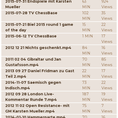
2015-07-31 Endspiele mit Karsten
63
924
Mueller
MIN
Views
2015-07-28 TV ChessBase
102
35
MIN
Views
2015-07-21 Biel 2015 round 1 game
15
22
of the day
MIN
Views
2015-06-12 TV ChessBase
1 MIN
17
Views
2012 12 21 Nichts geschenkt.mp4
84
16
MIN
Views
2011 02 04 Gibraltar und Jan
70
85
Gustafsson.mp4
MIN
Views
2013 09 27 Daniel Fridman zu Gast
22
17
Teil 2.mp4
MIN
Views
2014-11-07 Saemisch gegen
73
22
Indisch.mp4
MIN
Views
2012 09 28 London Live-
187
19
Kommentar Runde 7.mp4
MIN
Views
2012 11 02 Open Resistance- mit
75
7
GM Karsten Mueller.mp4
MIN
Views
2014-01-10 Hammerparte.mp4
70
16