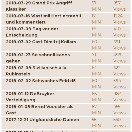
2018-03-29 Grand Prix Angriff
57
957
Klassiker
MIN
Views
2018-03-16 Vlastimil Hort erzaehlt
81
1224
und kommentiert
MIN
Views
2018-03-09 Tag vor der
65
410
Entscheidung
MIN
Views
2018-03-02 Gast Dimitrij Kollars
60
691
MIN
Views
2018-02-23 So schnell kanns
71
499
gehen
MIN
Views
2018-02-09 Sizilianisch a la
64
622
Rubinstein
MIN
Views
2018-02-02 Schwaches Feld d5
60
394
MIN
Views
2018-01-12 DeBruyker-
66
984
Verteidigung
MIN
Views
2018-01-05 Bernd Voeckler als
67
455
Gast
MIN
Views
2017-12-21 Unglueckliche Damen
56
560
MIN
Views