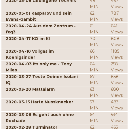
2020-05-08 Gediegene Technik
48
467
MIN
Views
2020-05-01 Kasparov und sein
62
787
Evans-Gambit
MIN
Views
2020-04-24 Aus dem Zentrum -
61
641
fxg3
MIN
Views
2020-04-17 KO im KI
70
808
MIN
Views
2020-04-10 Vollgas im
66
1185
Koenigsinder
MIN
Views
2020-04-03 Its only me - Tony
64
258
Miles
MIN
Views
2020-03-27 Teste Deinen Isolani
67
858
IQ
MIN
Views
2020-03-20 Mattalarm
63
680
MIN
Views
2020-03-13 Harte Nussknacker
57
483
MIN
Views
2020-03-06 Es geht auch ohne
64
534
Rochade
MIN
Views
2020-02-28 Turminator
62
465