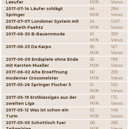
Laeufer
MIN
Views
2017-07-14 Läufer schlägt
64
284
Springer
MIN
Views
2017-07-07 Londoner System mit
54
1247
Elisabeth Paehtz
MIN
Views
2017-06-30 B-Bauernmode
61
359
MIN
Views
2017-06-23 Da Karpo
65
167
MIN
Views
2017-06-09 Endspiele ohne Ende
65
199
mit Karsten Mueller
MIN
Views
2017-06-02 Alte Eroeffnung
60
259
moderner Grossmeister
MIN
Views
2017-05-26 Springer Fischer 5
61
160
MIN
Views
2017-05-19 Erstklassiges aus der
68
175
zweiten Liga
MIN
Views
2017-05-12 Was ist schon ein
63
148
Turm
MIN
Views
2017-05-05 Schottisch fuer
68
285
Zeitgeizige
MIN
Views