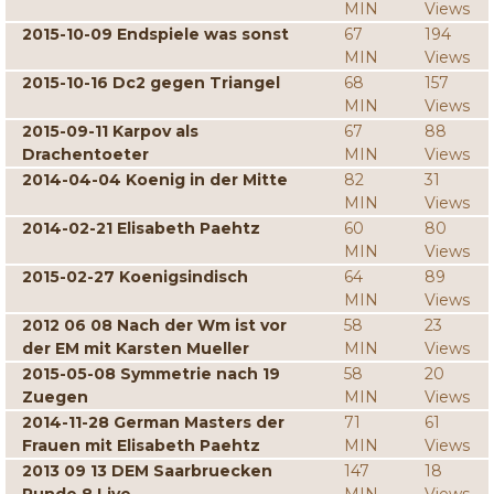
MIN
Views
2015-10-09 Endspiele was sonst
67
194
MIN
Views
2015-10-16 Dc2 gegen Triangel
68
157
MIN
Views
2015-09-11 Karpov als
67
88
Drachentoeter
MIN
Views
2014-04-04 Koenig in der Mitte
82
31
MIN
Views
2014-02-21 Elisabeth Paehtz
60
80
MIN
Views
2015-02-27 Koenigsindisch
64
89
MIN
Views
2012 06 08 Nach der Wm ist vor
58
23
der EM mit Karsten Mueller
MIN
Views
2015-05-08 Symmetrie nach 19
58
20
Zuegen
MIN
Views
2014-11-28 German Masters der
71
61
Frauen mit Elisabeth Paehtz
MIN
Views
2013 09 13 DEM Saarbruecken
147
18