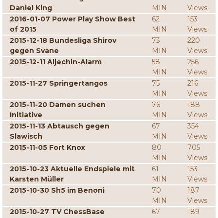
Daniel King
MIN
Views
2016-01-07 Power Play Show Best
62
153
of 2015
MIN
Views
2015-12-18 Bundesliga Shirov
73
220
gegen Svane
MIN
Views
2015-12-11 Aljechin-Alarm
58
256
MIN
Views
2015-11-27 Springertangos
75
216
MIN
Views
2015-11-20 Damen suchen
76
188
Initiative
MIN
Views
2015-11-13 Abtausch gegen
67
354
Slawisch
MIN
Views
2015-11-05 Fort Knox
80
705
MIN
Views
2015-10-23 Aktuelle Endspiele mit
61
153
Karsten Müller
MIN
Views
2015-10-30 Sh5 im Benoni
70
187
MIN
Views
2015-10-27 TV ChessBase
67
189