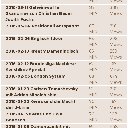
MIN
Views
2016-03-11 Geheimwaffe
58
388
Skandinavisch Christian Bauer
MIN
Views
Judith Fuchs
2016-03-04 Positionell entspannt
67
216
MIN
Views
2016-02-26 Englisch-Ideen
66
296
MIN
Views
2016-02-19 Kreativ Damenindisch
66
250
MIN
Views
2016-02-12 Bundesliga Nachlese
62
167
Sveshikov Special
MIN
Views
2016-02-05 London System
68
674
MIN
Views
2016-01-28 Carlsen Tomashevsky
52
202
mit Adrian Mihalchishin
MIN
Views
2016-01-20 Keres und die Macht
70
167
der d-Linie
MIN
Views
2016-01-15 Keres und Uwe
70
108
Boensch
MIN
Views
2016-01-08 Damengambit mit
59
448