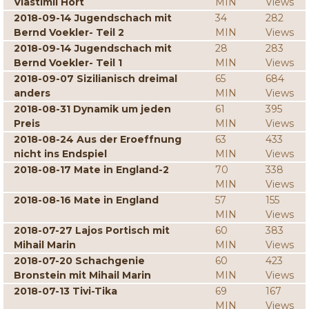
Vlastimil Hort
MIN
Views
2018-09-14 Jugendschach mit
34
282
Bernd Voekler- Teil 2
MIN
Views
2018-09-14 Jugendschach mit
28
283
Bernd Voekler- Teil 1
MIN
Views
2018-09-07 Sizilianisch dreimal
65
684
anders
MIN
Views
2018-08-31 Dynamik um jeden
61
395
Preis
MIN
Views
2018-08-24 Aus der Eroeffnung
63
433
nicht ins Endspiel
MIN
Views
2018-08-17 Mate in England-2
70
338
MIN
Views
2018-08-16 Mate in England
57
155
MIN
Views
2018-07-27 Lajos Portisch mit
60
383
Mihail Marin
MIN
Views
2018-07-20 Schachgenie
60
423
Bronstein mit Mihail Marin
MIN
Views
2018-07-13 Tivi-Tika
69
167
MIN
Views