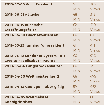
2018-07-06 Ko in Russland
53
302
MIN
Views
2018-06-21 Attacke
68
312
MIN
Views
2018-06-15 Russische
62
419
Eroeffnungsfeier
MIN
Views
2018-06-08 Drachenvarianten
66
671
MIN
Views
2018-05-25 running for president
61
411
MIN
Views
2018-05-18 Londoner System - die
60
916
Zweite mit Elisabeth Paehtz
MIN
Views
2018-05-04 Langstreckenlaufer
66
391
MIN
Views
2018-04-20 Weltmeister-Igel 2
66
479
MIN
Views
2018-04-13 Gediegen- aber giftig
59
462
MIN
Views
2018-04-05 Weltmeister
57
601
Koenigsindisch
MIN
Views