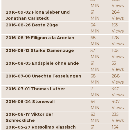
MIN
Views
2016-09-02 Fiona Sieber und
61
284
Jonathan Carlstedt
MIN
Views
2016-08-26 Beste Züge
64
153
MIN
Views
2016-08-19 Filigran a la Aronian
68
178
MIN
Views
2016-08-12 Starke Damenzüge
57
105
MIN
Views
2016-08-05 Endspiele ohne Ende
61
53
MIN
Views
2016-07-08 Unechte Fesselungen
68
288
MIN
Views
2016-07-01 Thomas Luther
71
340
MIN
Views
2016-06-24 Stonewall
64
407
MIN
Views
2016-06-17 Viktor der
62
235
Schreckliche
MIN
Views
2016-05-27 Rossolimo Klassisch
61
164