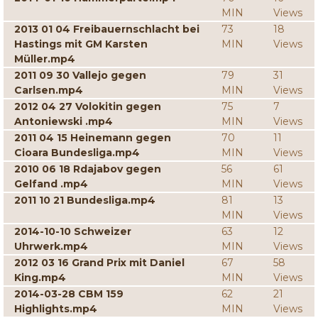
MIN
Views
2013 01 04 Freibauernschlacht bei
73
18
Hastings mit GM Karsten
MIN
Views
Müller.mp4
2011 09 30 Vallejo gegen
79
31
Carlsen.mp4
MIN
Views
2012 04 27 Volokitin gegen
75
7
Antoniewski .mp4
MIN
Views
2011 04 15 Heinemann gegen
70
11
Cioara Bundesliga.mp4
MIN
Views
2010 06 18 Rdajabov gegen
56
61
Gelfand .mp4
MIN
Views
2011 10 21 Bundesliga.mp4
81
13
MIN
Views
2014-10-10 Schweizer
63
12
Uhrwerk.mp4
MIN
Views
2012 03 16 Grand Prix mit Daniel
67
58
King.mp4
MIN
Views
2014-03-28 CBM 159
62
21
Highlights.mp4
MIN
Views