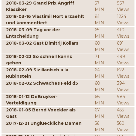
2018-03-29 Grand Prix Angriff
57
957
Klassiker
MIN
Views
2018-03-16 Vlastimil Hort erzaehlt
81
1224
und kommentiert
MIN
Views
2018-03-09 Tag vor der
65
410
Entscheidung
MIN
Views
2018-03-02 Gast Dimitrij Kollars
60
691
MIN
Views
2018-02-23 So schnell kanns
71
499
gehen
MIN
Views
2018-02-09 Sizilianisch a la
64
622
Rubinstein
MIN
Views
2018-02-02 Schwaches Feld d5
60
394
MIN
Views
2018-01-12 DeBruyker-
66
984
Verteidigung
MIN
Views
2018-01-05 Bernd Voeckler als
67
455
Gast
MIN
Views
2017-12-21 Unglueckliche Damen
56
560
MIN
Views