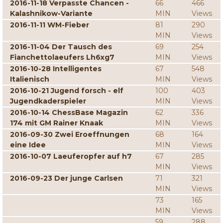
2016-11-18 Verpasste Chancen -
66
466
Kalashnikow-Variante
MIN
Views
2016-11-11 WM-Fieber
81
290
MIN
Views
2016-11-04 Der Tausch des
69
254
Fianchettolaeufers Lh6xg7
MIN
Views
2016-10-28 Intelligentes
67
548
Italienisch
MIN
Views
2016-10-21 Jugend forsch - elf
100
403
Jugendkaderspieler
MIN
Views
2016-10-14 ChessBase Magazin
62
336
174 mit GM Rainer Knaak
MIN
Views
2016-09-30 Zwei Eroeffnungen
68
164
eine Idee
MIN
Views
2016-10-07 Laeuferopfer auf h7
67
285
MIN
Views
2016-09-23 Der junge Carlsen
71
321
MIN
Views
73
165
MIN
Views
59
288