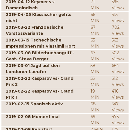
2019-04-12 Keymer vs-
71
595
Damenindisch
MIN
Views
2019-04-05 Klassischer gehts
66
513
nicht
MIN
Views
2019-03-22 Franzoesische
67
702
Vorstossvariante
MIN
Views
2019-03-15 Tschechische
65
563
Impressionen mit Vlastimil Hort
MIN
Views
2019-03-08 Bilderbuchangriff -
67
502
Gast- Steve Berger
MIN
Views
2019-03-01 Jagd auf den
58
664
Londoner Laeufer
MIN
Views
2019-02-22 Kasparov vs- Grand
55
512
Prix 2
MIN
Views
2019-02-22 Kasparov vs- Grand
19
416
Prix 1
MIN
Views
2019-02-15 Spanisch aktiv
68
547
MIN
Views
2019-02-08 Moment mal
69
475
MIN
Views
2019-02-08 Fehlstart
2 MIN
177