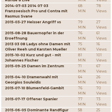
Runde 8 Live
MIN
Views
2014-07-03 2014 07 03
68
78
Franzoesisch Pro und Contra mit
MIN
Views
Rasmus Svane
2015-03-27 Heisser Angriff vs
79
27
MIN
Views
2015-08-28 Bauernopfer in der
76
61
Eroeffnung
MIN
Views
2013 03 08 Ladys ohne Damen mit
75
16
Oliver Reeh und Karsten Mueller
MIN
Views
2015-10-02 Kurz und gut - mit
81
101
Johannes Fischer
MIN
Views
2015-09-25 Damen im Zentrum
71
67
MIN
Views
2015-04-10 Dramenwahl mit
64
26
Georgios Souleidis
MIN
Views
2015-07-10 Blumenfeld-Gambit
76
70
MIN
Views
2015-07-17 Offener Spanier
77
73
MIN
Views
2015-06-05 Dominante Randfigur
58
25