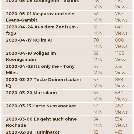
2020-05-08 Gediegene Technik
48
467
MIN
Views
2020-05-01 Kasparov und sein
62
787
Evans-Gambit
MIN
Views
2020-04-24 Aus dem Zentrum -
61
641
fxg3
MIN
Views
2020-04-17 KO im KI
70
808
MIN
Views
2020-04-10 Vollgas im
66
1185
Koenigsinder
MIN
Views
2020-04-03 Its only me - Tony
64
258
Miles
MIN
Views
2020-03-27 Teste Deinen Isolani
67
858
IQ
MIN
Views
2020-03-20 Mattalarm
63
680
MIN
Views
2020-03-13 Harte Nussknacker
57
483
MIN
Views
2020-03-06 Es geht auch ohne
64
534
Rochade
MIN
Views
2020-02-28 Turminator
62
465