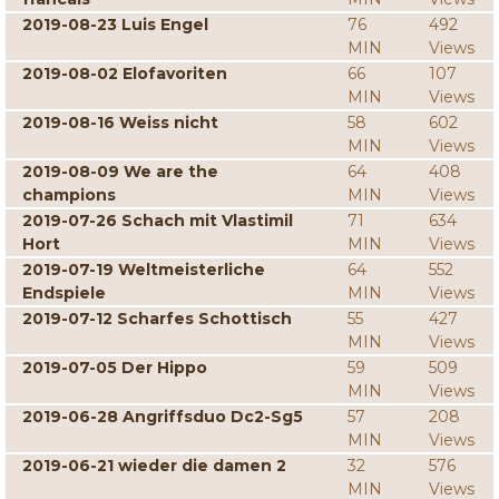
2019-08-23 Luis Engel
76
492
MIN
Views
2019-08-02 Elofavoriten
66
107
MIN
Views
2019-08-16 Weiss nicht
58
602
MIN
Views
2019-08-09 We are the
64
408
champions
MIN
Views
2019-07-26 Schach mit Vlastimil
71
634
Hort
MIN
Views
2019-07-19 Weltmeisterliche
64
552
Endspiele
MIN
Views
2019-07-12 Scharfes Schottisch
55
427
MIN
Views
2019-07-05 Der Hippo
59
509
MIN
Views
2019-06-28 Angriffsduo Dc2-Sg5
57
208
MIN
Views
2019-06-21 wieder die damen 2
32
576
MIN
Views