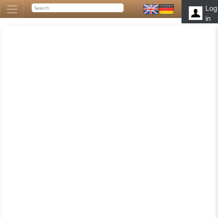
Log
in