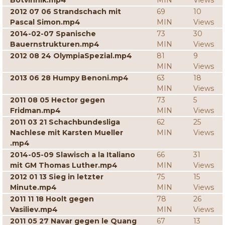
Botvinnik.mp4
MIN
Views
2012 07 06 Strandschach mit
69
10
Pascal Simon.mp4
MIN
Views
2014-02-07 Spanische
73
30
Bauernstrukturen.mp4
MIN
Views
2012 08 24 OlympiaSpezial.mp4
81
9
MIN
Views
2013 06 28 Humpy Benoni.mp4
63
18
MIN
Views
2011 08 05 Hector gegen
73
5
Fridman.mp4
MIN
Views
2011 03 21 Schachbundesliga
62
25
Nachlese mit Karsten Mueller
MIN
Views
.mp4
2014-05-09 Slawisch a la Italiano
66
31
mit GM Thomas Luther.mp4
MIN
Views
2012 01 13 Sieg in letzter
75
15
Minute.mp4
MIN
Views
2011 11 18 Hoolt gegen
78
26
Vasiliev.mp4
MIN
Views
2011 05 27 Navar gegen le Quang
67
13