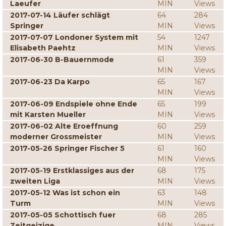
Laeufer
MIN
Views
2017-07-14 Läufer schlägt
64
284
Springer
MIN
Views
2017-07-07 Londoner System mit
54
1247
Elisabeth Paehtz
MIN
Views
2017-06-30 B-Bauernmode
61
359
MIN
Views
2017-06-23 Da Karpo
65
167
MIN
Views
2017-06-09 Endspiele ohne Ende
65
199
mit Karsten Mueller
MIN
Views
2017-06-02 Alte Eroeffnung
60
259
moderner Grossmeister
MIN
Views
2017-05-26 Springer Fischer 5
61
160
MIN
Views
2017-05-19 Erstklassiges aus der
68
175
zweiten Liga
MIN
Views
2017-05-12 Was ist schon ein
63
148
Turm
MIN
Views
2017-05-05 Schottisch fuer
68
285
Zeitgeizige
MIN
Views