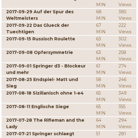
MIN
Views
2017-09-29 Auf der Spur des
68
385
Weltmeisters
MIN
Views
2017-09-22 Das Glueck der
67
222
Tuechtigen
MIN
Views
2017-09-15 Russisch Roulette
63
302
MIN
Views
2017-09-08 Opfersymmetrie
63
258
MIN
Views
2017-09-01 Springer d3 - Blockeur
61
274
und mehr
MIN
Views
2017-08-25 Endspiel- Matt und
58
246
Sieg
MIN
Views
2017-08-18 Sizilianisch ohne 1-e4
65
349
MIN
Views
2017-08-11 Englische Siege
65
355
MIN
Views
2017-07-28 The Rifleman and the
64
294
Lady
MIN
Views
2017-07-21 Springer schlaegt
51
281