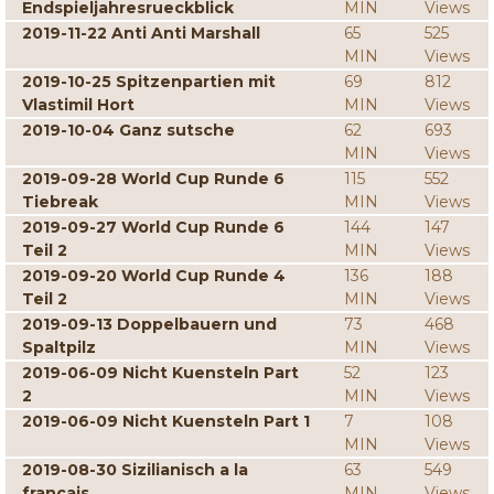
Endspieljahresrueckblick
MIN
Views
2019-11-22 Anti Anti Marshall
65
525
MIN
Views
2019-10-25 Spitzenpartien mit
69
812
Vlastimil Hort
MIN
Views
2019-10-04 Ganz sutsche
62
693
MIN
Views
2019-09-28 World Cup Runde 6
115
552
Tiebreak
MIN
Views
2019-09-27 World Cup Runde 6
144
147
Teil 2
MIN
Views
2019-09-20 World Cup Runde 4
136
188
Teil 2
MIN
Views
2019-09-13 Doppelbauern und
73
468
Spaltpilz
MIN
Views
2019-06-09 Nicht Kuensteln Part
52
123
2
MIN
Views
2019-06-09 Nicht Kuensteln Part 1
7
108
MIN
Views
2019-08-30 Sizilianisch a la
63
549
francais
MIN
Views