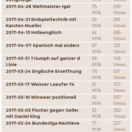
2017-04-28 Weltmeister-Igel
75
393
MIN
Views
2017-04-21 Endspieltechnik mit
59
265
Karsten Mueller
MIN
Views
2017-04-13 Hollaenglisch
62
685
MIN
Views
2017-04-07 Spanisch mal anders
67
225
MIN
Views
2017-03-31 Triumph auf ganzer d
69
148
Linie
MIN
Views
2017-03-24 Englische Eroeffnung
76
321
MIN
Views
2017-03-17 Weisser Laeufer f4
61
337
MIN
Views
2017-03-10 Winawer positionell
65
397
MIN
Views
2017-03-03 Fischer gegen Geller
63
382
mit Daniel King
MIN
Views
2017-02-24 Bundesliga Nachlese
71
227
MIN
Views