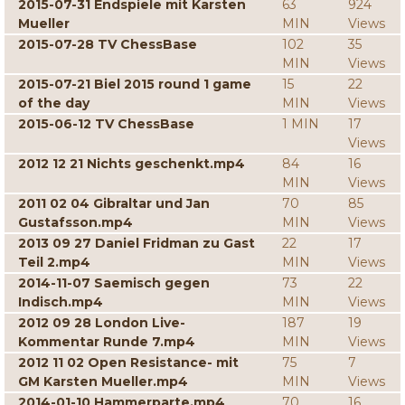
2015-07-31 Endspiele mit Karsten
63
924
Mueller
MIN
Views
2015-07-28 TV ChessBase
102
35
MIN
Views
2015-07-21 Biel 2015 round 1 game
15
22
of the day
MIN
Views
2015-06-12 TV ChessBase
1 MIN
17
Views
2012 12 21 Nichts geschenkt.mp4
84
16
MIN
Views
2011 02 04 Gibraltar und Jan
70
85
Gustafsson.mp4
MIN
Views
2013 09 27 Daniel Fridman zu Gast
22
17
Teil 2.mp4
MIN
Views
2014-11-07 Saemisch gegen
73
22
Indisch.mp4
MIN
Views
2012 09 28 London Live-
187
19
Kommentar Runde 7.mp4
MIN
Views
2012 11 02 Open Resistance- mit
75
7
GM Karsten Mueller.mp4
MIN
Views
2014-01-10 Hammerparte.mp4
70
16