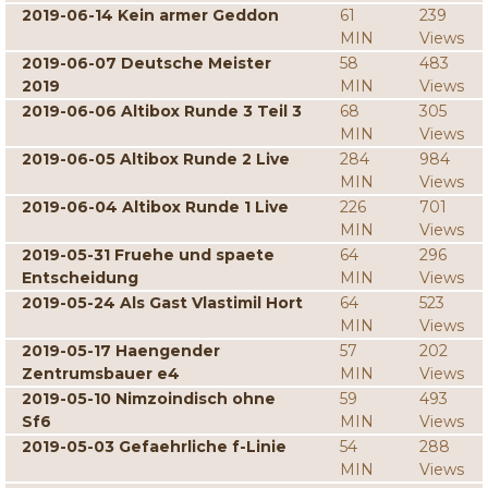
2019-06-14 Kein armer Geddon
61
239
MIN
Views
2019-06-07 Deutsche Meister
58
483
2019
MIN
Views
2019-06-06 Altibox Runde 3 Teil 3
68
305
MIN
Views
2019-06-05 Altibox Runde 2 Live
284
984
MIN
Views
2019-06-04 Altibox Runde 1 Live
226
701
MIN
Views
2019-05-31 Fruehe und spaete
64
296
Entscheidung
MIN
Views
2019-05-24 Als Gast Vlastimil Hort
64
523
MIN
Views
2019-05-17 Haengender
57
202
Zentrumsbauer e4
MIN
Views
2019-05-10 Nimzoindisch ohne
59
493
Sf6
MIN
Views
2019-05-03 Gefaehrliche f-Linie
54
288
MIN
Views