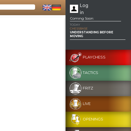
Log
in
Coming Soon:
TODAY
CHESSBASE
UNDERSTANDING BEFORE
MOVING
PLAYCHESS
TACTICS
FRITZ
LIVE
OPENINGS