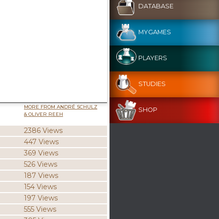
DATABASE
MYGAMES
PLAYERS
STUDIES
MORE FROM ANDRÉ SCHULZ
SHOP
& OLIVER REEH
2386 Views
447 Views
369 Views
526 Views
187 Views
154 Views
197 Views
555 Views