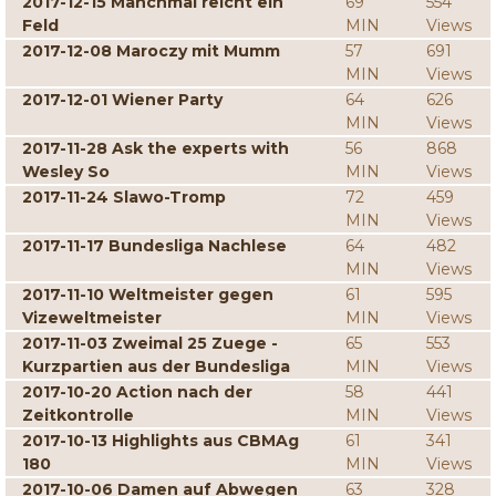
2017-12-15 Manchmal reicht ein
69
554
Feld
MIN
Views
2017-12-08 Maroczy mit Mumm
57
691
MIN
Views
2017-12-01 Wiener Party
64
626
MIN
Views
2017-11-28 Ask the experts with
56
868
Wesley So
MIN
Views
2017-11-24 Slawo-Tromp
72
459
MIN
Views
2017-11-17 Bundesliga Nachlese
64
482
MIN
Views
2017-11-10 Weltmeister gegen
61
595
Vizeweltmeister
MIN
Views
2017-11-03 Zweimal 25 Zuege -
65
553
Kurzpartien aus der Bundesliga
MIN
Views
2017-10-20 Action nach der
58
441
Zeitkontrolle
MIN
Views
2017-10-13 Highlights aus CBMAg
61
341
180
MIN
Views
2017-10-06 Damen auf Abwegen
63
328