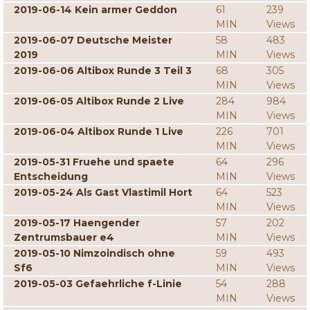
2019-06-14 Kein armer Geddon
61
239
MIN
Views
2019-06-07 Deutsche Meister
58
483
2019
MIN
Views
2019-06-06 Altibox Runde 3 Teil 3
68
305
MIN
Views
2019-06-05 Altibox Runde 2 Live
284
984
MIN
Views
2019-06-04 Altibox Runde 1 Live
226
701
MIN
Views
2019-05-31 Fruehe und spaete
64
296
Entscheidung
MIN
Views
2019-05-24 Als Gast Vlastimil Hort
64
523
MIN
Views
2019-05-17 Haengender
57
202
Zentrumsbauer e4
MIN
Views
2019-05-10 Nimzoindisch ohne
59
493
Sf6
MIN
Views
2019-05-03 Gefaehrliche f-Linie
54
288
MIN
Views