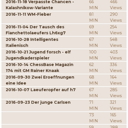
2016-11-18 Verpasste Chancen -
66
466
Kalashnikow-Variante
MIN
Views
2016-11-11 WM-Fieber
81
290
MIN
Views
2016-11-04 Der Tausch des
69
254
Fianchettolaeufers Lh6xg7
MIN
Views
2016-10-28 Intelligentes
67
548
Italienisch
MIN
Views
2016-10-21 Jugend forsch - elf
100
403
Jugendkaderspieler
MIN
Views
2016-10-14 ChessBase Magazin
62
336
174 mit GM Rainer Knaak
MIN
Views
2016-09-30 Zwei Eroeffnungen
68
164
eine Idee
MIN
Views
2016-10-07 Laeuferopfer auf h7
67
285
MIN
Views
2016-09-23 Der junge Carlsen
71
321
MIN
Views
73
165
MIN
Views
59
288