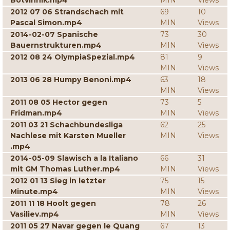
Botvinnik.mp4
MIN
Views
2012 07 06 Strandschach mit
69
10
Pascal Simon.mp4
MIN
Views
2014-02-07 Spanische
73
30
Bauernstrukturen.mp4
MIN
Views
2012 08 24 OlympiaSpezial.mp4
81
9
MIN
Views
2013 06 28 Humpy Benoni.mp4
63
18
MIN
Views
2011 08 05 Hector gegen
73
5
Fridman.mp4
MIN
Views
2011 03 21 Schachbundesliga
62
25
Nachlese mit Karsten Mueller
MIN
Views
.mp4
2014-05-09 Slawisch a la Italiano
66
31
mit GM Thomas Luther.mp4
MIN
Views
2012 01 13 Sieg in letzter
75
15
Minute.mp4
MIN
Views
2011 11 18 Hoolt gegen
78
26
Vasiliev.mp4
MIN
Views
2011 05 27 Navar gegen le Quang
67
13