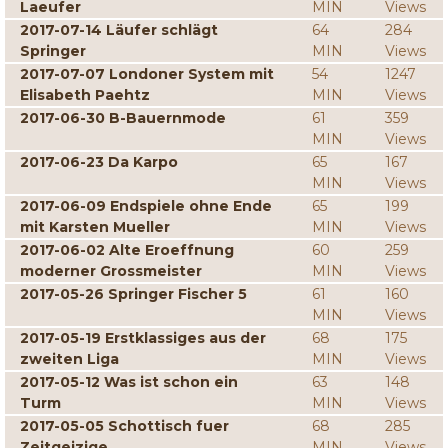
Laeufer
MIN
Views
2017-07-14 Läufer schlägt
64
284
Springer
MIN
Views
2017-07-07 Londoner System mit
54
1247
Elisabeth Paehtz
MIN
Views
2017-06-30 B-Bauernmode
61
359
MIN
Views
2017-06-23 Da Karpo
65
167
MIN
Views
2017-06-09 Endspiele ohne Ende
65
199
mit Karsten Mueller
MIN
Views
2017-06-02 Alte Eroeffnung
60
259
moderner Grossmeister
MIN
Views
2017-05-26 Springer Fischer 5
61
160
MIN
Views
2017-05-19 Erstklassiges aus der
68
175
zweiten Liga
MIN
Views
2017-05-12 Was ist schon ein
63
148
Turm
MIN
Views
2017-05-05 Schottisch fuer
68
285
Zeitgeizige
MIN
Views