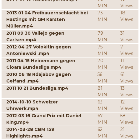
MIN
Views
2013 01 04 Freibauernschlacht bei
73
18
Hastings mit GM Karsten
MIN
Views
Müller.mp4
2011 09 30 Vallejo gegen
79
31
Carlsen.mp4
MIN
Views
2012 04 27 Volokitin gegen
75
7
Antoniewski .mp4
MIN
Views
2011 04 15 Heinemann gegen
70
11
Cioara Bundesliga.mp4
MIN
Views
2010 06 18 Rdajabov gegen
56
61
Gelfand .mp4
MIN
Views
2011 10 21 Bundesliga.mp4
81
13
MIN
Views
2014-10-10 Schweizer
63
12
Uhrwerk.mp4
MIN
Views
2012 03 16 Grand Prix mit Daniel
67
58
King.mp4
MIN
Views
2014-03-28 CBM 159
62
21
Highlights.mp4
MIN
Views