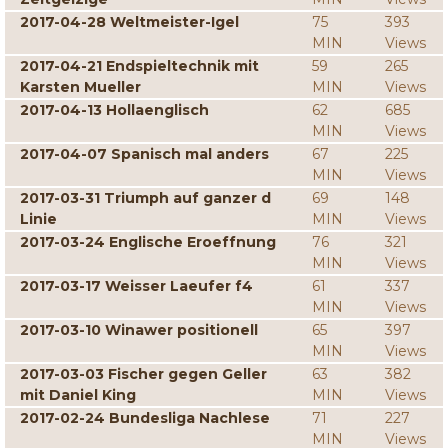
2017-04-28 Weltmeister-Igel
75
393
MIN
Views
2017-04-21 Endspieltechnik mit
59
265
Karsten Mueller
MIN
Views
2017-04-13 Hollaenglisch
62
685
MIN
Views
2017-04-07 Spanisch mal anders
67
225
MIN
Views
2017-03-31 Triumph auf ganzer d
69
148
Linie
MIN
Views
2017-03-24 Englische Eroeffnung
76
321
MIN
Views
2017-03-17 Weisser Laeufer f4
61
337
MIN
Views
2017-03-10 Winawer positionell
65
397
MIN
Views
2017-03-03 Fischer gegen Geller
63
382
mit Daniel King
MIN
Views
2017-02-24 Bundesliga Nachlese
71
227
MIN
Views