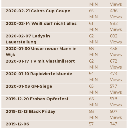
MIN
Views
2020-02-21 Cairns Cup Coupe
65
496
MIN
Views
2020-02-14 Weiß darf nicht alles
61
982
MIN
Views
2020-02-07 Ladys in
62
682
Lauerstellung
MIN
Views
2020-01-30 Unser neuer Mann in
58
436
Wijk
MIN
Views
2020-01-17 TV mit Vlastimil Hort
62
672
MIN
Views
2020-01-10 Rapidviertelstunde
54
473
MIN
Views
2020-01-03 GM-Siege
65
577
MIN
Views
2019-12-20 Frohes Opferfest
66
578
MIN
Views
2019-12-13 Black Friday
58
507
MIN
Views
2019-12-06
57
747