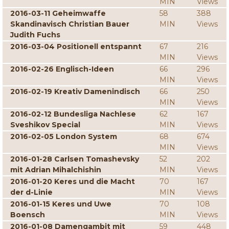
MIN
Views
2016-03-11 Geheimwaffe
58
388
Skandinavisch Christian Bauer
MIN
Views
Judith Fuchs
2016-03-04 Positionell entspannt
67
216
MIN
Views
2016-02-26 Englisch-Ideen
66
296
MIN
Views
2016-02-19 Kreativ Damenindisch
66
250
MIN
Views
2016-02-12 Bundesliga Nachlese
62
167
Sveshikov Special
MIN
Views
2016-02-05 London System
68
674
MIN
Views
2016-01-28 Carlsen Tomashevsky
52
202
mit Adrian Mihalchishin
MIN
Views
2016-01-20 Keres und die Macht
70
167
der d-Linie
MIN
Views
2016-01-15 Keres und Uwe
70
108
Boensch
MIN
Views
2016-01-08 Damengambit mit
59
448