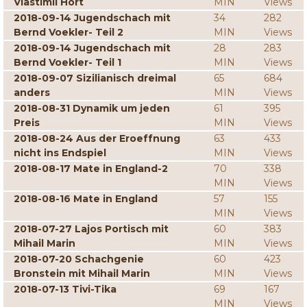
Vlastimil Hort
MIN
Views
2018-09-14 Jugendschach mit
34
282
Bernd Voekler- Teil 2
MIN
Views
2018-09-14 Jugendschach mit
28
283
Bernd Voekler- Teil 1
MIN
Views
2018-09-07 Sizilianisch dreimal
65
684
anders
MIN
Views
2018-08-31 Dynamik um jeden
61
395
Preis
MIN
Views
2018-08-24 Aus der Eroeffnung
63
433
nicht ins Endspiel
MIN
Views
2018-08-17 Mate in England-2
70
338
MIN
Views
2018-08-16 Mate in England
57
155
MIN
Views
2018-07-27 Lajos Portisch mit
60
383
Mihail Marin
MIN
Views
2018-07-20 Schachgenie
60
423
Bronstein mit Mihail Marin
MIN
Views
2018-07-13 Tivi-Tika
69
167
MIN
Views