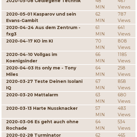
2020-05-08 Gediegene Technik
48
467
MIN
Views
2020-05-01 Kasparov und sein
62
787
Evans-Gambit
MIN
Views
2020-04-24 Aus dem Zentrum -
61
641
fxg3
MIN
Views
2020-04-17 KO im KI
70
808
MIN
Views
2020-04-10 Vollgas im
66
1185
Koenigsinder
MIN
Views
2020-04-03 Its only me - Tony
64
258
Miles
MIN
Views
2020-03-27 Teste Deinen Isolani
67
858
IQ
MIN
Views
2020-03-20 Mattalarm
63
680
MIN
Views
2020-03-13 Harte Nussknacker
57
483
MIN
Views
2020-03-06 Es geht auch ohne
64
534
Rochade
MIN
Views
2020-02-28 Turminator
62
465