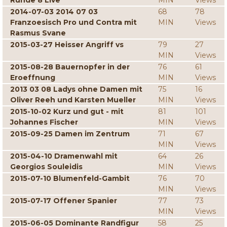
Runde 8 Live
MIN
Views
2014-07-03 2014 07 03
68
78
Franzoesisch Pro und Contra mit
MIN
Views
Rasmus Svane
2015-03-27 Heisser Angriff vs
79
27
MIN
Views
2015-08-28 Bauernopfer in der
76
61
Eroeffnung
MIN
Views
2013 03 08 Ladys ohne Damen mit
75
16
Oliver Reeh und Karsten Mueller
MIN
Views
2015-10-02 Kurz und gut - mit
81
101
Johannes Fischer
MIN
Views
2015-09-25 Damen im Zentrum
71
67
MIN
Views
2015-04-10 Dramenwahl mit
64
26
Georgios Souleidis
MIN
Views
2015-07-10 Blumenfeld-Gambit
76
70
MIN
Views
2015-07-17 Offener Spanier
77
73
MIN
Views
2015-06-05 Dominante Randfigur
58
25