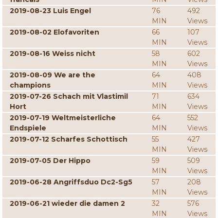
2019-08-23 Luis Engel
76
492
MIN
Views
2019-08-02 Elofavoriten
66
107
MIN
Views
2019-08-16 Weiss nicht
58
602
MIN
Views
2019-08-09 We are the
64
408
champions
MIN
Views
2019-07-26 Schach mit Vlastimil
71
634
Hort
MIN
Views
2019-07-19 Weltmeisterliche
64
552
Endspiele
MIN
Views
2019-07-12 Scharfes Schottisch
55
427
MIN
Views
2019-07-05 Der Hippo
59
509
MIN
Views
2019-06-28 Angriffsduo Dc2-Sg5
57
208
MIN
Views
2019-06-21 wieder die damen 2
32
576
MIN
Views