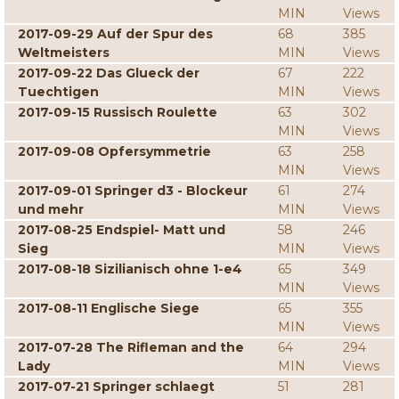
MIN
Views
2017-09-29 Auf der Spur des
68
385
Weltmeisters
MIN
Views
2017-09-22 Das Glueck der
67
222
Tuechtigen
MIN
Views
2017-09-15 Russisch Roulette
63
302
MIN
Views
2017-09-08 Opfersymmetrie
63
258
MIN
Views
2017-09-01 Springer d3 - Blockeur
61
274
und mehr
MIN
Views
2017-08-25 Endspiel- Matt und
58
246
Sieg
MIN
Views
2017-08-18 Sizilianisch ohne 1-e4
65
349
MIN
Views
2017-08-11 Englische Siege
65
355
MIN
Views
2017-07-28 The Rifleman and the
64
294
Lady
MIN
Views
2017-07-21 Springer schlaegt
51
281