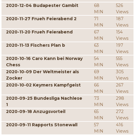
2020-12-04 Budapester Gambit
68
526
MIN
Views
2020-11-27 Frueh Feierabend 2
71
187
MIN
Views
2020-11-20 Frueh Feierabend
67
154
MIN
Views
2020-11-13 Fischers Plan b
63
197
MIN
Views
2020-10-16 Caro Kann bei Norway
54
555
Chess
MIN
Views
2020-10-09 Der Weltmeister als
69
305
Zocker
MIN
Views
2020-10-02 Keymers Kampfgeist
66
267
MIN
Views
2020-09-25 Bundesliga Nachlese
73
298
1
MIN
Views
2020-09-18 Anzugsvorteil
65
272
MIN
Views
2020-09-11 Rapports Stonewall
57
416
MIN
Views