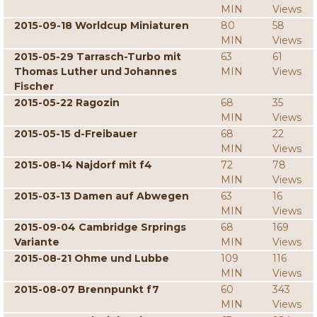
MIN
Views
2015-09-18 Worldcup Miniaturen
80
58
MIN
Views
2015-05-29 Tarrasch-Turbo mit
63
61
Thomas Luther und Johannes
MIN
Views
Fischer
2015-05-22 Ragozin
68
35
MIN
Views
2015-05-15 d-Freibauer
68
22
MIN
Views
2015-08-14 Najdorf mit f4
72
78
MIN
Views
2015-03-13 Damen auf Abwegen
63
16
MIN
Views
2015-09-04 Cambridge Srprings
68
169
Variante
MIN
Views
2015-08-21 Ohme und Lubbe
109
116
MIN
Views
2015-08-07 Brennpunkt f7
60
343
MIN
Views