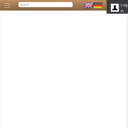
Log
in