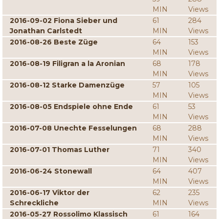
MIN
Views
2016-09-02 Fiona Sieber und
61
284
Jonathan Carlstedt
MIN
Views
2016-08-26 Beste Züge
64
153
MIN
Views
2016-08-19 Filigran a la Aronian
68
178
MIN
Views
2016-08-12 Starke Damenzüge
57
105
MIN
Views
2016-08-05 Endspiele ohne Ende
61
53
MIN
Views
2016-07-08 Unechte Fesselungen
68
288
MIN
Views
2016-07-01 Thomas Luther
71
340
MIN
Views
2016-06-24 Stonewall
64
407
MIN
Views
2016-06-17 Viktor der
62
235
Schreckliche
MIN
Views
2016-05-27 Rossolimo Klassisch
61
164