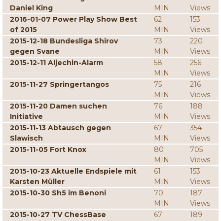
Daniel King
MIN
Views
2016-01-07 Power Play Show Best
62
153
of 2015
MIN
Views
2015-12-18 Bundesliga Shirov
73
220
gegen Svane
MIN
Views
2015-12-11 Aljechin-Alarm
58
256
MIN
Views
2015-11-27 Springertangos
75
216
MIN
Views
2015-11-20 Damen suchen
76
188
Initiative
MIN
Views
2015-11-13 Abtausch gegen
67
354
Slawisch
MIN
Views
2015-11-05 Fort Knox
80
705
MIN
Views
2015-10-23 Aktuelle Endspiele mit
61
153
Karsten Müller
MIN
Views
2015-10-30 Sh5 im Benoni
70
187
MIN
Views
2015-10-27 TV ChessBase
67
189