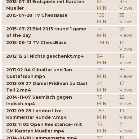
2015-07-31 Endspiele mit Karsten
63
924
Mueller
MIN
Views
2015-07-28 TV ChessBase
102
35
MIN
Views
2015-07-21 Biel 2015 round 1 game
15
22
of the day
MIN
Views
2015-06-12 TV ChessBase
1 MIN
17
Views
2012 12 21 Nichts geschenkt.mp4
84
16
MIN
Views
2011 02 04 Gibraltar und Jan
70
85
Gustafsson.mp4
MIN
Views
2013 09 27 Daniel Fridman zu Gast
22
17
Teil 2.mp4
MIN
Views
2014-11-07 Saemisch gegen
73
22
Indisch.mp4
MIN
Views
2012 09 28 London Live-
187
19
Kommentar Runde 7.mp4
MIN
Views
2012 11 02 Open Resistance- mit
75
7
GM Karsten Mueller.mp4
MIN
Views
2014-01-10 Hammerparte.mp4
70
16