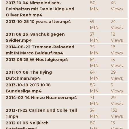
2013 10 04 Nimzoindisch-
80
45
Feinheiten mit Daniel King und
MIN
Views
Oliver Reeh.mp4
2013-10-25 10 years after.mp4
59
24
MIN
Views
2011 08 26 Ivanchuk gegen
57
18
Svidler.mp4
MIN
Views
2014-08-22 Tromsoe-Reloaded
75
18
mit IM Marco Baldauf.mp4
MIN
Views
2012 05 25 W-Nostalgie.mp4
64
15
MIN
Views
2011 07 08 The flying
64
29
Dutchman.mp4
MIN
Views
2013-10-18 2013 10 18
85
5
Bundesliga.mp4
MIN
Views
2014-02-14 Nimzo Nuancen.mp4
71
29
MIN
Views
2013-11-22 Carlsen und Colle Teil
54
132
1.mp4
MIN
Views
2012 01 06 Neijkirch
80
13