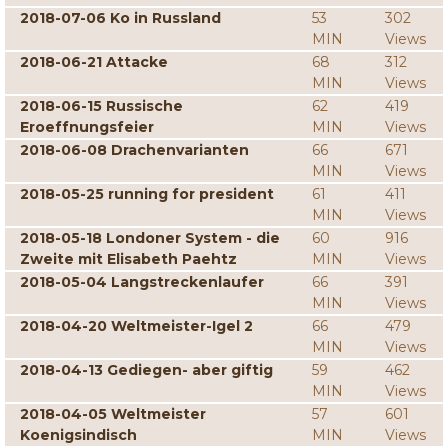
2018-07-06 Ko in Russland
53
302
MIN
Views
2018-06-21 Attacke
68
312
MIN
Views
2018-06-15 Russische
62
419
Eroeffnungsfeier
MIN
Views
2018-06-08 Drachenvarianten
66
671
MIN
Views
2018-05-25 running for president
61
411
MIN
Views
2018-05-18 Londoner System - die
60
916
Zweite mit Elisabeth Paehtz
MIN
Views
2018-05-04 Langstreckenlaufer
66
391
MIN
Views
2018-04-20 Weltmeister-Igel 2
66
479
MIN
Views
2018-04-13 Gediegen- aber giftig
59
462
MIN
Views
2018-04-05 Weltmeister
57
601
Koenigsindisch
MIN
Views