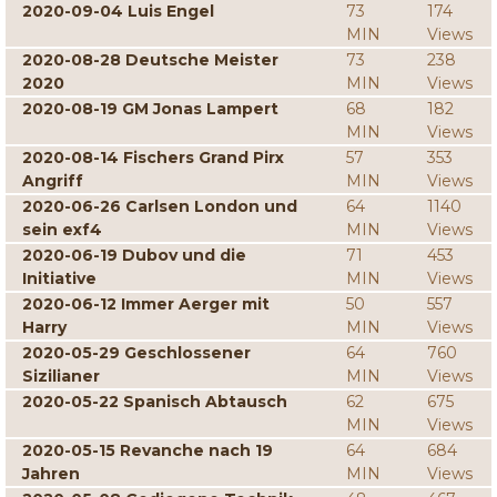
2020-09-04 Luis Engel
73
174
MIN
Views
2020-08-28 Deutsche Meister
73
238
2020
MIN
Views
2020-08-19 GM Jonas Lampert
68
182
MIN
Views
2020-08-14 Fischers Grand Pirx
57
353
Angriff
MIN
Views
2020-06-26 Carlsen London und
64
1140
sein exf4
MIN
Views
2020-06-19 Dubov und die
71
453
Initiative
MIN
Views
2020-06-12 Immer Aerger mit
50
557
Harry
MIN
Views
2020-05-29 Geschlossener
64
760
Sizilianer
MIN
Views
2020-05-22 Spanisch Abtausch
62
675
MIN
Views
2020-05-15 Revanche nach 19
64
684
Jahren
MIN
Views