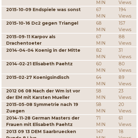
MIN
Views
2015-10-09 Endspiele was sonst
67
194
MIN
Views
2015-10-16 Dc2 gegen Triangel
68
157
MIN
Views
2015-09-11 Karpov als
67
88
Drachentoeter
MIN
Views
2014-04-04 Koenig in der Mitte
82
31
MIN
Views
2014-02-21 Elisabeth Paehtz
60
80
MIN
Views
2015-02-27 Koenigsindisch
64
89
MIN
Views
2012 06 08 Nach der Wm ist vor
58
23
der EM mit Karsten Mueller
MIN
Views
2015-05-08 Symmetrie nach 19
58
20
Zuegen
MIN
Views
2014-11-28 German Masters der
71
61
Frauen mit Elisabeth Paehtz
MIN
Views
2013 09 13 DEM Saarbruecken
147
18