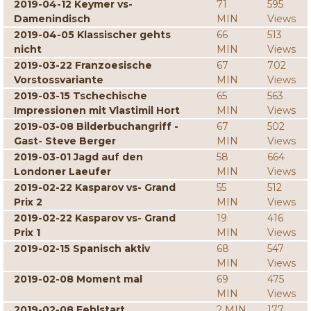
2019-04-12 Keymer vs-
71
595
Damenindisch
MIN
Views
2019-04-05 Klassischer gehts
66
513
nicht
MIN
Views
2019-03-22 Franzoesische
67
702
Vorstossvariante
MIN
Views
2019-03-15 Tschechische
65
563
Impressionen mit Vlastimil Hort
MIN
Views
2019-03-08 Bilderbuchangriff -
67
502
Gast- Steve Berger
MIN
Views
2019-03-01 Jagd auf den
58
664
Londoner Laeufer
MIN
Views
2019-02-22 Kasparov vs- Grand
55
512
Prix 2
MIN
Views
2019-02-22 Kasparov vs- Grand
19
416
Prix 1
MIN
Views
2019-02-15 Spanisch aktiv
68
547
MIN
Views
2019-02-08 Moment mal
69
475
MIN
Views
2019-02-08 Fehlstart
2 MIN
177