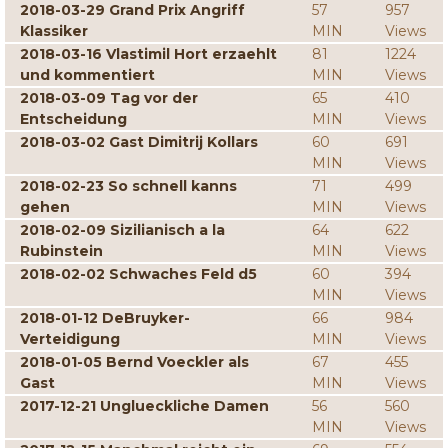
2018-03-29 Grand Prix Angriff
57
957
Klassiker
MIN
Views
2018-03-16 Vlastimil Hort erzaehlt
81
1224
und kommentiert
MIN
Views
2018-03-09 Tag vor der
65
410
Entscheidung
MIN
Views
2018-03-02 Gast Dimitrij Kollars
60
691
MIN
Views
2018-02-23 So schnell kanns
71
499
gehen
MIN
Views
2018-02-09 Sizilianisch a la
64
622
Rubinstein
MIN
Views
2018-02-02 Schwaches Feld d5
60
394
MIN
Views
2018-01-12 DeBruyker-
66
984
Verteidigung
MIN
Views
2018-01-05 Bernd Voeckler als
67
455
Gast
MIN
Views
2017-12-21 Unglueckliche Damen
56
560
MIN
Views