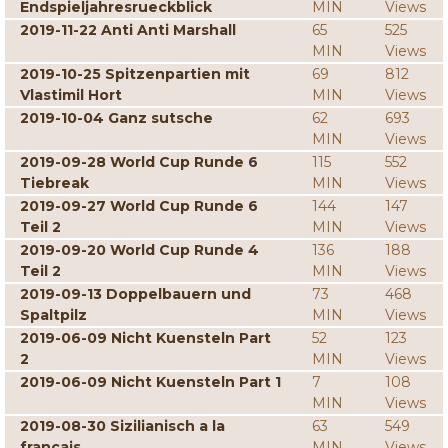
Endspieljahresrueckblick
MIN
Views
2019-11-22 Anti Anti Marshall
65
525
MIN
Views
2019-10-25 Spitzenpartien mit
69
812
Vlastimil Hort
MIN
Views
2019-10-04 Ganz sutsche
62
693
MIN
Views
2019-09-28 World Cup Runde 6
115
552
Tiebreak
MIN
Views
2019-09-27 World Cup Runde 6
144
147
Teil 2
MIN
Views
2019-09-20 World Cup Runde 4
136
188
Teil 2
MIN
Views
2019-09-13 Doppelbauern und
73
468
Spaltpilz
MIN
Views
2019-06-09 Nicht Kuensteln Part
52
123
2
MIN
Views
2019-06-09 Nicht Kuensteln Part 1
7
108
MIN
Views
2019-08-30 Sizilianisch a la
63
549
francais
MIN
Views