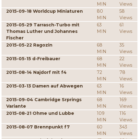
MIN
Views
2015-09-18 Worldcup Miniaturen
80
58
MIN
Views
2015-05-29 Tarrasch-Turbo mit
63
61
Thomas Luther und Johannes
MIN
Views
Fischer
2015-05-22 Ragozin
68
35
MIN
Views
2015-05-15 d-Freibauer
68
22
MIN
Views
2015-08-14 Najdorf mit f4
72
78
MIN
Views
2015-03-13 Damen auf Abwegen
63
16
MIN
Views
2015-09-04 Cambridge Srprings
68
169
Variante
MIN
Views
2015-08-21 Ohme und Lubbe
109
116
MIN
Views
2015-08-07 Brennpunkt f7
60
343
MIN
Views