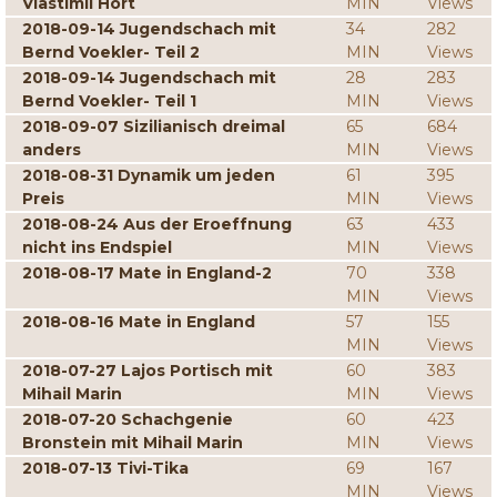
Vlastimil Hort
MIN
Views
2018-09-14 Jugendschach mit
34
282
Bernd Voekler- Teil 2
MIN
Views
2018-09-14 Jugendschach mit
28
283
Bernd Voekler- Teil 1
MIN
Views
2018-09-07 Sizilianisch dreimal
65
684
anders
MIN
Views
2018-08-31 Dynamik um jeden
61
395
Preis
MIN
Views
2018-08-24 Aus der Eroeffnung
63
433
nicht ins Endspiel
MIN
Views
2018-08-17 Mate in England-2
70
338
MIN
Views
2018-08-16 Mate in England
57
155
MIN
Views
2018-07-27 Lajos Portisch mit
60
383
Mihail Marin
MIN
Views
2018-07-20 Schachgenie
60
423
Bronstein mit Mihail Marin
MIN
Views
2018-07-13 Tivi-Tika
69
167
MIN
Views