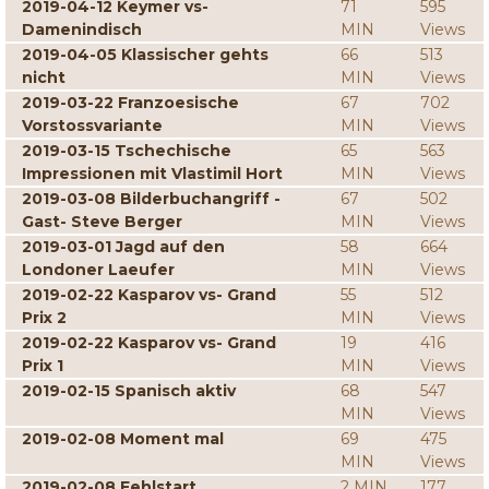
2019-04-12 Keymer vs-
71
595
Damenindisch
MIN
Views
2019-04-05 Klassischer gehts
66
513
nicht
MIN
Views
2019-03-22 Franzoesische
67
702
Vorstossvariante
MIN
Views
2019-03-15 Tschechische
65
563
Impressionen mit Vlastimil Hort
MIN
Views
2019-03-08 Bilderbuchangriff -
67
502
Gast- Steve Berger
MIN
Views
2019-03-01 Jagd auf den
58
664
Londoner Laeufer
MIN
Views
2019-02-22 Kasparov vs- Grand
55
512
Prix 2
MIN
Views
2019-02-22 Kasparov vs- Grand
19
416
Prix 1
MIN
Views
2019-02-15 Spanisch aktiv
68
547
MIN
Views
2019-02-08 Moment mal
69
475
MIN
Views
2019-02-08 Fehlstart
2 MIN
177