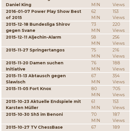
Daniel King
MIN
Views
2016-01-07 Power Play Show Best
62
153
of 2015
MIN
Views
2015-12-18 Bundesliga Shirov
73
220
gegen Svane
MIN
Views
2015-12-11 Aljechin-Alarm
58
256
MIN
Views
2015-11-27 Springertangos
75
216
MIN
Views
2015-11-20 Damen suchen
76
188
Initiative
MIN
Views
2015-11-13 Abtausch gegen
67
354
Slawisch
MIN
Views
2015-11-05 Fort Knox
80
705
MIN
Views
2015-10-23 Aktuelle Endspiele mit
61
153
Karsten Müller
MIN
Views
2015-10-30 Sh5 im Benoni
70
187
MIN
Views
2015-10-27 TV ChessBase
67
189