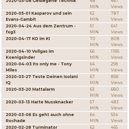
2020-05-08 Gediegene Technik
48
467
MIN
Views
2020-05-01 Kasparov und sein
62
787
Evans-Gambit
MIN
Views
2020-04-24 Aus dem Zentrum -
61
641
fxg3
MIN
Views
2020-04-17 KO im KI
70
808
MIN
Views
2020-04-10 Vollgas im
66
1185
Koenigsinder
MIN
Views
2020-04-03 Its only me - Tony
64
258
Miles
MIN
Views
2020-03-27 Teste Deinen Isolani
67
858
IQ
MIN
Views
2020-03-20 Mattalarm
63
680
MIN
Views
2020-03-13 Harte Nussknacker
57
483
MIN
Views
2020-03-06 Es geht auch ohne
64
534
Rochade
MIN
Views
2020-02-28 Turminator
62
465