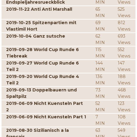
Endspieljahresrueckblick
MIN
Views
2019-11-22 Anti Anti Marshall
65
525
MIN
Views
2019-10-25 Spitzenpartien mit
69
812
Vlastimil Hort
MIN
Views
2019-10-04 Ganz sutsche
62
693
MIN
Views
2019-09-28 World Cup Runde 6
115
552
Tiebreak
MIN
Views
2019-09-27 World Cup Runde 6
144
147
Teil 2
MIN
Views
2019-09-20 World Cup Runde 4
136
188
Teil 2
MIN
Views
2019-09-13 Doppelbauern und
73
468
Spaltpilz
MIN
Views
2019-06-09 Nicht Kuensteln Part
52
123
2
MIN
Views
2019-06-09 Nicht Kuensteln Part 1
7
108
MIN
Views
2019-08-30 Sizilianisch a la
63
549
francais
MIN
Views