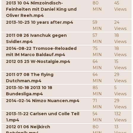
2013 10 04 Nimzoindisch-
80
45
Feinheiten mit Daniel King und
MIN
Views
Oliver Reeh.mp4
2013-10-25 10 years after.mp4
59
24
MIN
Views
2011 08 26 Ivanchuk gegen
57
18
Svidler.mp4
MIN
Views
2014-08-22 Tromsoe-Reloaded
75
18
mit IM Marco Baldauf.mp4
MIN
Views
2012 05 25 W-Nostalgie.mp4
64
15
MIN
Views
2011 07 08 The flying
64
29
Dutchman.mp4
MIN
Views
2013-10-18 2013 10 18
85
5
Bundesliga.mp4
MIN
Views
2014-02-14 Nimzo Nuancen.mp4
71
29
MIN
Views
2013-11-22 Carlsen und Colle Teil
54
132
1.mp4
MIN
Views
2012 01 06 Neijkirch
80
13