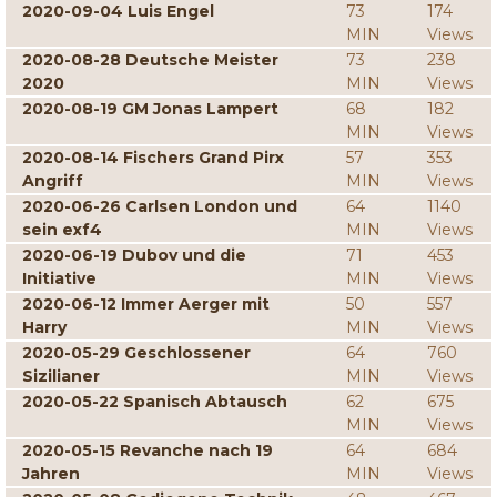
2020-09-04 Luis Engel
73
174
MIN
Views
2020-08-28 Deutsche Meister
73
238
2020
MIN
Views
2020-08-19 GM Jonas Lampert
68
182
MIN
Views
2020-08-14 Fischers Grand Pirx
57
353
Angriff
MIN
Views
2020-06-26 Carlsen London und
64
1140
sein exf4
MIN
Views
2020-06-19 Dubov und die
71
453
Initiative
MIN
Views
2020-06-12 Immer Aerger mit
50
557
Harry
MIN
Views
2020-05-29 Geschlossener
64
760
Sizilianer
MIN
Views
2020-05-22 Spanisch Abtausch
62
675
MIN
Views
2020-05-15 Revanche nach 19
64
684
Jahren
MIN
Views