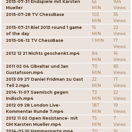
2015-07-31 Endspiele mit Karsten
63
924
Mueller
MIN
Views
2015-07-28 TV ChessBase
102
35
MIN
Views
2015-07-21 Biel 2015 round 1 game
15
22
of the day
MIN
Views
2015-06-12 TV ChessBase
1 MIN
17
Views
2012 12 21 Nichts geschenkt.mp4
84
16
MIN
Views
2011 02 04 Gibraltar und Jan
70
85
Gustafsson.mp4
MIN
Views
2013 09 27 Daniel Fridman zu Gast
22
17
Teil 2.mp4
MIN
Views
2014-11-07 Saemisch gegen
73
22
Indisch.mp4
MIN
Views
2012 09 28 London Live-
187
19
Kommentar Runde 7.mp4
MIN
Views
2012 11 02 Open Resistance- mit
75
7
GM Karsten Mueller.mp4
MIN
Views
2014-01-10 Hammerparte.mp4
70
16