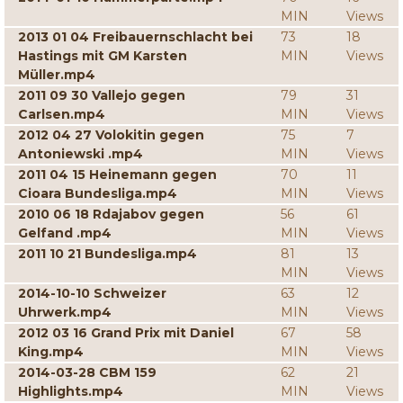
MIN
Views
2013 01 04 Freibauernschlacht bei
73
18
Hastings mit GM Karsten
MIN
Views
Müller.mp4
2011 09 30 Vallejo gegen
79
31
Carlsen.mp4
MIN
Views
2012 04 27 Volokitin gegen
75
7
Antoniewski .mp4
MIN
Views
2011 04 15 Heinemann gegen
70
11
Cioara Bundesliga.mp4
MIN
Views
2010 06 18 Rdajabov gegen
56
61
Gelfand .mp4
MIN
Views
2011 10 21 Bundesliga.mp4
81
13
MIN
Views
2014-10-10 Schweizer
63
12
Uhrwerk.mp4
MIN
Views
2012 03 16 Grand Prix mit Daniel
67
58
King.mp4
MIN
Views
2014-03-28 CBM 159
62
21
Highlights.mp4
MIN
Views