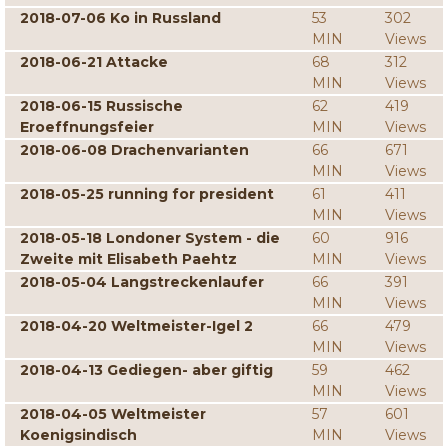
2018-07-06 Ko in Russland
53
302
MIN
Views
2018-06-21 Attacke
68
312
MIN
Views
2018-06-15 Russische
62
419
Eroeffnungsfeier
MIN
Views
2018-06-08 Drachenvarianten
66
671
MIN
Views
2018-05-25 running for president
61
411
MIN
Views
2018-05-18 Londoner System - die
60
916
Zweite mit Elisabeth Paehtz
MIN
Views
2018-05-04 Langstreckenlaufer
66
391
MIN
Views
2018-04-20 Weltmeister-Igel 2
66
479
MIN
Views
2018-04-13 Gediegen- aber giftig
59
462
MIN
Views
2018-04-05 Weltmeister
57
601
Koenigsindisch
MIN
Views