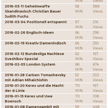
MIN
Views
2016-03-11 Geheimwaffe
58
388
Skandinavisch Christian Bauer
MIN
Views
Judith Fuchs
2016-03-04 Positionell entspannt
67
216
MIN
Views
2016-02-26 Englisch-Ideen
66
296
MIN
Views
2016-02-19 Kreativ Damenindisch
66
250
MIN
Views
2016-02-12 Bundesliga Nachlese
62
167
Sveshikov Special
MIN
Views
2016-02-05 London System
68
674
MIN
Views
2016-01-28 Carlsen Tomashevsky
52
202
mit Adrian Mihalchishin
MIN
Views
2016-01-20 Keres und die Macht
70
167
der d-Linie
MIN
Views
2016-01-15 Keres und Uwe
70
108
Boensch
MIN
Views
2016-01-08 Damengambit mit
59
448