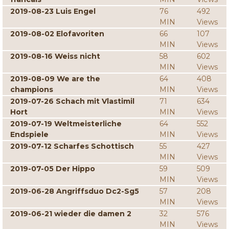
2019-08-23 Luis Engel
76
492
MIN
Views
2019-08-02 Elofavoriten
66
107
MIN
Views
2019-08-16 Weiss nicht
58
602
MIN
Views
2019-08-09 We are the
64
408
champions
MIN
Views
2019-07-26 Schach mit Vlastimil
71
634
Hort
MIN
Views
2019-07-19 Weltmeisterliche
64
552
Endspiele
MIN
Views
2019-07-12 Scharfes Schottisch
55
427
MIN
Views
2019-07-05 Der Hippo
59
509
MIN
Views
2019-06-28 Angriffsduo Dc2-Sg5
57
208
MIN
Views
2019-06-21 wieder die damen 2
32
576
MIN
Views