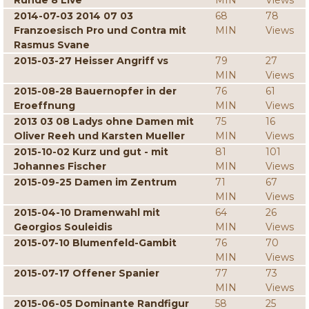
Runde 8 Live
MIN
Views
2014-07-03 2014 07 03
68
78
Franzoesisch Pro und Contra mit
MIN
Views
Rasmus Svane
2015-03-27 Heisser Angriff vs
79
27
MIN
Views
2015-08-28 Bauernopfer in der
76
61
Eroeffnung
MIN
Views
2013 03 08 Ladys ohne Damen mit
75
16
Oliver Reeh und Karsten Mueller
MIN
Views
2015-10-02 Kurz und gut - mit
81
101
Johannes Fischer
MIN
Views
2015-09-25 Damen im Zentrum
71
67
MIN
Views
2015-04-10 Dramenwahl mit
64
26
Georgios Souleidis
MIN
Views
2015-07-10 Blumenfeld-Gambit
76
70
MIN
Views
2015-07-17 Offener Spanier
77
73
MIN
Views
2015-06-05 Dominante Randfigur
58
25