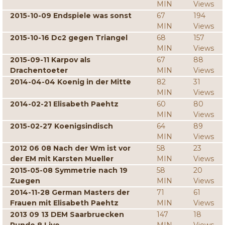
MIN
Views
2015-10-09 Endspiele was sonst
67
194
MIN
Views
2015-10-16 Dc2 gegen Triangel
68
157
MIN
Views
2015-09-11 Karpov als
67
88
Drachentoeter
MIN
Views
2014-04-04 Koenig in der Mitte
82
31
MIN
Views
2014-02-21 Elisabeth Paehtz
60
80
MIN
Views
2015-02-27 Koenigsindisch
64
89
MIN
Views
2012 06 08 Nach der Wm ist vor
58
23
der EM mit Karsten Mueller
MIN
Views
2015-05-08 Symmetrie nach 19
58
20
Zuegen
MIN
Views
2014-11-28 German Masters der
71
61
Frauen mit Elisabeth Paehtz
MIN
Views
2013 09 13 DEM Saarbruecken
147
18