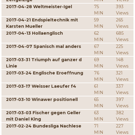
2017-04-28 Weltmeister-Igel
75
393
MIN
Views
2017-04-21 Endspieltechnik mit
59
265
Karsten Mueller
MIN
Views
2017-04-13 Hollaenglisch
62
685
MIN
Views
2017-04-07 Spanisch mal anders
67
225
MIN
Views
2017-03-31 Triumph auf ganzer d
69
148
Linie
MIN
Views
2017-03-24 Englische Eroeffnung
76
321
MIN
Views
2017-03-17 Weisser Laeufer f4
61
337
MIN
Views
2017-03-10 Winawer positionell
65
397
MIN
Views
2017-03-03 Fischer gegen Geller
63
382
mit Daniel King
MIN
Views
2017-02-24 Bundesliga Nachlese
71
227
MIN
Views