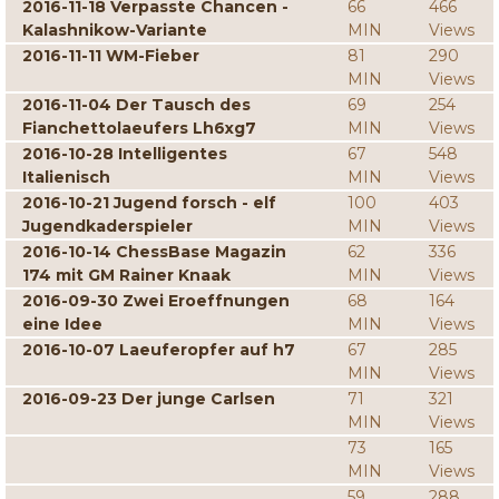
2016-11-18 Verpasste Chancen -
66
466
Kalashnikow-Variante
MIN
Views
2016-11-11 WM-Fieber
81
290
MIN
Views
2016-11-04 Der Tausch des
69
254
Fianchettolaeufers Lh6xg7
MIN
Views
2016-10-28 Intelligentes
67
548
Italienisch
MIN
Views
2016-10-21 Jugend forsch - elf
100
403
Jugendkaderspieler
MIN
Views
2016-10-14 ChessBase Magazin
62
336
174 mit GM Rainer Knaak
MIN
Views
2016-09-30 Zwei Eroeffnungen
68
164
eine Idee
MIN
Views
2016-10-07 Laeuferopfer auf h7
67
285
MIN
Views
2016-09-23 Der junge Carlsen
71
321
MIN
Views
73
165
MIN
Views
59
288