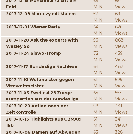
2017-12-15 Manchmal reicht ein
69
554
Feld
MIN
Views
2017-12-08 Maroczy mit Mumm
57
691
MIN
Views
2017-12-01 Wiener Party
64
626
MIN
Views
2017-11-28 Ask the experts with
56
868
Wesley So
MIN
Views
2017-11-24 Slawo-Tromp
72
459
MIN
Views
2017-11-17 Bundesliga Nachlese
64
482
MIN
Views
2017-11-10 Weltmeister gegen
61
595
Vizeweltmeister
MIN
Views
2017-11-03 Zweimal 25 Zuege -
65
553
Kurzpartien aus der Bundesliga
MIN
Views
2017-10-20 Action nach der
58
441
Zeitkontrolle
MIN
Views
2017-10-13 Highlights aus CBMAg
61
341
180
MIN
Views
2017-10-06 Damen auf Abwegen
63
328