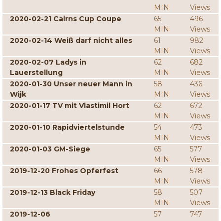
MIN
Views
2020-02-21 Cairns Cup Coupe
65
496
MIN
Views
2020-02-14 Weiß darf nicht alles
61
982
MIN
Views
2020-02-07 Ladys in
62
682
Lauerstellung
MIN
Views
2020-01-30 Unser neuer Mann in
58
436
Wijk
MIN
Views
2020-01-17 TV mit Vlastimil Hort
62
672
MIN
Views
2020-01-10 Rapidviertelstunde
54
473
MIN
Views
2020-01-03 GM-Siege
65
577
MIN
Views
2019-12-20 Frohes Opferfest
66
578
MIN
Views
2019-12-13 Black Friday
58
507
MIN
Views
2019-12-06
57
747