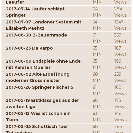
Laeufer
MIN
Views
2017-07-14 Läufer schlägt
64
284
Springer
MIN
Views
2017-07-07 Londoner System mit
54
1247
Elisabeth Paehtz
MIN
Views
2017-06-30 B-Bauernmode
61
359
MIN
Views
2017-06-23 Da Karpo
65
167
MIN
Views
2017-06-09 Endspiele ohne Ende
65
199
mit Karsten Mueller
MIN
Views
2017-06-02 Alte Eroeffnung
60
259
moderner Grossmeister
MIN
Views
2017-05-26 Springer Fischer 5
61
160
MIN
Views
2017-05-19 Erstklassiges aus der
68
175
zweiten Liga
MIN
Views
2017-05-12 Was ist schon ein
63
148
Turm
MIN
Views
2017-05-05 Schottisch fuer
68
285
Zeitgeizige
MIN
Views