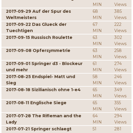
MIN
Views
2017-09-29 Auf der Spur des
68
385
Weltmeisters
MIN
Views
2017-09-22 Das Glueck der
67
222
Tuechtigen
MIN
Views
2017-09-15 Russisch Roulette
63
302
MIN
Views
2017-09-08 Opfersymmetrie
63
258
MIN
Views
2017-09-01 Springer d3 - Blockeur
61
274
und mehr
MIN
Views
2017-08-25 Endspiel- Matt und
58
246
Sieg
MIN
Views
2017-08-18 Sizilianisch ohne 1-e4
65
349
MIN
Views
2017-08-11 Englische Siege
65
355
MIN
Views
2017-07-28 The Rifleman and the
64
294
Lady
MIN
Views
2017-07-21 Springer schlaegt
51
281