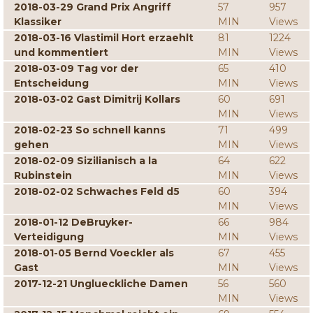
2018-03-29 Grand Prix Angriff
57
957
Klassiker
MIN
Views
2018-03-16 Vlastimil Hort erzaehlt
81
1224
und kommentiert
MIN
Views
2018-03-09 Tag vor der
65
410
Entscheidung
MIN
Views
2018-03-02 Gast Dimitrij Kollars
60
691
MIN
Views
2018-02-23 So schnell kanns
71
499
gehen
MIN
Views
2018-02-09 Sizilianisch a la
64
622
Rubinstein
MIN
Views
2018-02-02 Schwaches Feld d5
60
394
MIN
Views
2018-01-12 DeBruyker-
66
984
Verteidigung
MIN
Views
2018-01-05 Bernd Voeckler als
67
455
Gast
MIN
Views
2017-12-21 Unglueckliche Damen
56
560
MIN
Views