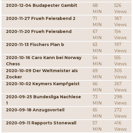
2020-12-04 Budapester Gambit
68
526
MIN
Views
2020-11-27 Frueh Feierabend 2
71
187
MIN
Views
2020-11-20 Frueh Feierabend
67
154
MIN
Views
2020-11-13 Fischers Plan b
63
197
MIN
Views
2020-10-16 Caro Kann bei Norway
54
555
Chess
MIN
Views
2020-10-09 Der Weltmeister als
69
305
Zocker
MIN
Views
2020-10-02 Keymers Kampfgeist
66
267
MIN
Views
2020-09-25 Bundesliga Nachlese
73
298
1
MIN
Views
2020-09-18 Anzugsvorteil
65
272
MIN
Views
2020-09-11 Rapports Stonewall
57
416
MIN
Views