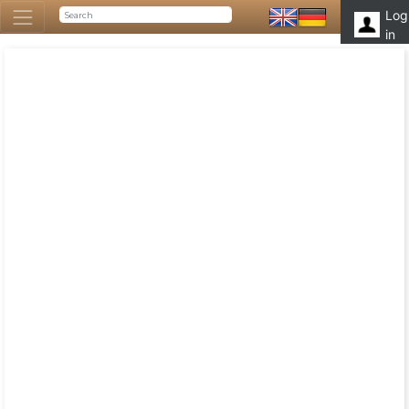
Log
in