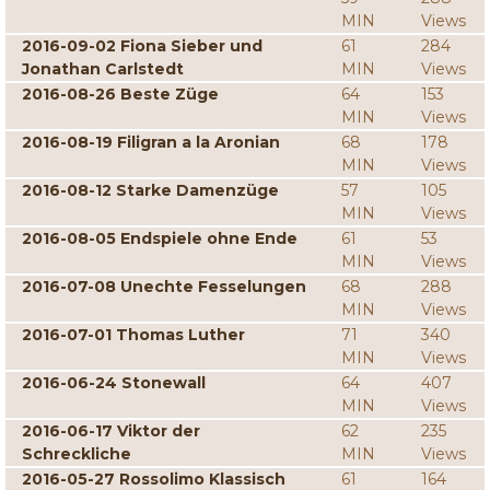
MIN
Views
2016-09-02 Fiona Sieber und
61
284
Jonathan Carlstedt
MIN
Views
2016-08-26 Beste Züge
64
153
MIN
Views
2016-08-19 Filigran a la Aronian
68
178
MIN
Views
2016-08-12 Starke Damenzüge
57
105
MIN
Views
2016-08-05 Endspiele ohne Ende
61
53
MIN
Views
2016-07-08 Unechte Fesselungen
68
288
MIN
Views
2016-07-01 Thomas Luther
71
340
MIN
Views
2016-06-24 Stonewall
64
407
MIN
Views
2016-06-17 Viktor der
62
235
Schreckliche
MIN
Views
2016-05-27 Rossolimo Klassisch
61
164