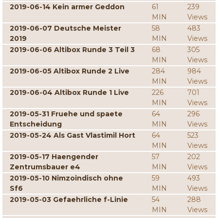
2019-06-14 Kein armer Geddon
61
239
MIN
Views
2019-06-07 Deutsche Meister
58
483
2019
MIN
Views
2019-06-06 Altibox Runde 3 Teil 3
68
305
MIN
Views
2019-06-05 Altibox Runde 2 Live
284
984
MIN
Views
2019-06-04 Altibox Runde 1 Live
226
701
MIN
Views
2019-05-31 Fruehe und spaete
64
296
Entscheidung
MIN
Views
2019-05-24 Als Gast Vlastimil Hort
64
523
MIN
Views
2019-05-17 Haengender
57
202
Zentrumsbauer e4
MIN
Views
2019-05-10 Nimzoindisch ohne
59
493
Sf6
MIN
Views
2019-05-03 Gefaehrliche f-Linie
54
288
MIN
Views