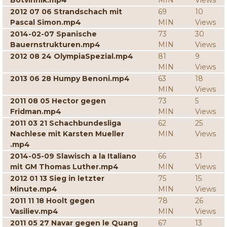
Botvinnik.mp4
MIN
Views
2012 07 06 Strandschach mit
69
10
Pascal Simon.mp4
MIN
Views
2014-02-07 Spanische
73
30
Bauernstrukturen.mp4
MIN
Views
2012 08 24 OlympiaSpezial.mp4
81
9
MIN
Views
2013 06 28 Humpy Benoni.mp4
63
18
MIN
Views
2011 08 05 Hector gegen
73
5
Fridman.mp4
MIN
Views
2011 03 21 Schachbundesliga
62
25
Nachlese mit Karsten Mueller
MIN
Views
.mp4
2014-05-09 Slawisch a la Italiano
66
31
mit GM Thomas Luther.mp4
MIN
Views
2012 01 13 Sieg in letzter
75
15
Minute.mp4
MIN
Views
2011 11 18 Hoolt gegen
78
26
Vasiliev.mp4
MIN
Views
2011 05 27 Navar gegen le Quang
67
13