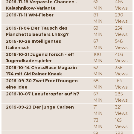
2016-11-18 Verpasste Chancen -
66
466
Kalashnikow-Variante
MIN
Views
2016-11-11 WM-Fieber
81
290
MIN
Views
2016-11-04 Der Tausch des
69
254
Fianchettolaeufers Lh6xg7
MIN
Views
2016-10-28 Intelligentes
67
548
Italienisch
MIN
Views
2016-10-21 Jugend forsch - elf
100
403
Jugendkaderspieler
MIN
Views
2016-10-14 ChessBase Magazin
62
336
174 mit GM Rainer Knaak
MIN
Views
2016-09-30 Zwei Eroeffnungen
68
164
eine Idee
MIN
Views
2016-10-07 Laeuferopfer auf h7
67
285
MIN
Views
2016-09-23 Der junge Carlsen
71
321
MIN
Views
73
165
MIN
Views
59
288