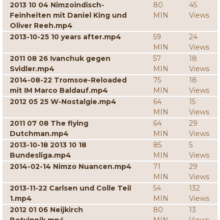
2013 10 04 Nimzoindisch-
80
45
Feinheiten mit Daniel King und
MIN
Views
Oliver Reeh.mp4
2013-10-25 10 years after.mp4
59
24
MIN
Views
2011 08 26 Ivanchuk gegen
57
18
Svidler.mp4
MIN
Views
2014-08-22 Tromsoe-Reloaded
75
18
mit IM Marco Baldauf.mp4
MIN
Views
2012 05 25 W-Nostalgie.mp4
64
15
MIN
Views
2011 07 08 The flying
64
29
Dutchman.mp4
MIN
Views
2013-10-18 2013 10 18
85
5
Bundesliga.mp4
MIN
Views
2014-02-14 Nimzo Nuancen.mp4
71
29
MIN
Views
2013-11-22 Carlsen und Colle Teil
54
132
1.mp4
MIN
Views
2012 01 06 Neijkirch
80
13