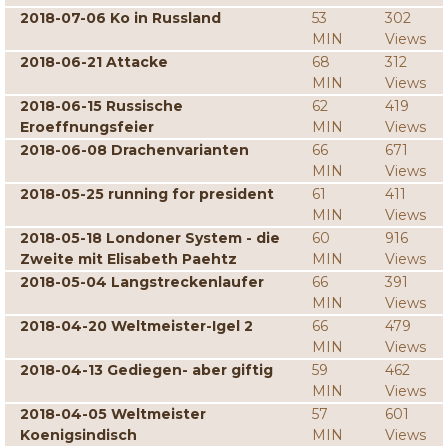
2018-07-06 Ko in Russland
53
302
MIN
Views
2018-06-21 Attacke
68
312
MIN
Views
2018-06-15 Russische
62
419
Eroeffnungsfeier
MIN
Views
2018-06-08 Drachenvarianten
66
671
MIN
Views
2018-05-25 running for president
61
411
MIN
Views
2018-05-18 Londoner System - die
60
916
Zweite mit Elisabeth Paehtz
MIN
Views
2018-05-04 Langstreckenlaufer
66
391
MIN
Views
2018-04-20 Weltmeister-Igel 2
66
479
MIN
Views
2018-04-13 Gediegen- aber giftig
59
462
MIN
Views
2018-04-05 Weltmeister
57
601
Koenigsindisch
MIN
Views