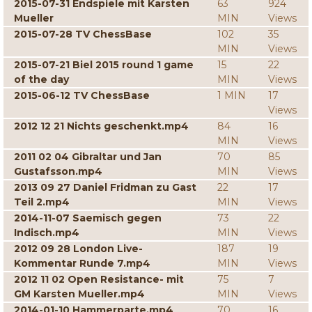
2015-07-31 Endspiele mit Karsten
63
924
Mueller
MIN
Views
2015-07-28 TV ChessBase
102
35
MIN
Views
2015-07-21 Biel 2015 round 1 game
15
22
of the day
MIN
Views
2015-06-12 TV ChessBase
1 MIN
17
Views
2012 12 21 Nichts geschenkt.mp4
84
16
MIN
Views
2011 02 04 Gibraltar und Jan
70
85
Gustafsson.mp4
MIN
Views
2013 09 27 Daniel Fridman zu Gast
22
17
Teil 2.mp4
MIN
Views
2014-11-07 Saemisch gegen
73
22
Indisch.mp4
MIN
Views
2012 09 28 London Live-
187
19
Kommentar Runde 7.mp4
MIN
Views
2012 11 02 Open Resistance- mit
75
7
GM Karsten Mueller.mp4
MIN
Views
2014-01-10 Hammerparte.mp4
70
16