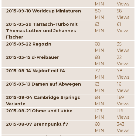
MIN
Views
2015-09-18 Worldcup Miniaturen
80
58
MIN
Views
2015-05-29 Tarrasch-Turbo mit
63
61
Thomas Luther und Johannes
MIN
Views
Fischer
2015-05-22 Ragozin
68
35
MIN
Views
2015-05-15 d-Freibauer
68
22
MIN
Views
2015-08-14 Najdorf mit f4
72
78
MIN
Views
2015-03-13 Damen auf Abwegen
63
16
MIN
Views
2015-09-04 Cambridge Srprings
68
169
Variante
MIN
Views
2015-08-21 Ohme und Lubbe
109
116
MIN
Views
2015-08-07 Brennpunkt f7
60
343
MIN
Views