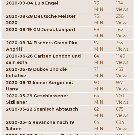
2020-09-04 Luis Engel
73
174
MIN
Views
2020-08-28 Deutsche Meister
73
238
2020
MIN
Views
2020-08-19 GM Jonas Lampert
68
182
MIN
Views
2020-08-14 Fischers Grand Pirx
57
353
Angriff
MIN
Views
2020-06-26 Carlsen London und
64
1140
sein exf4
MIN
Views
2020-06-19 Dubov und die
71
453
Initiative
MIN
Views
2020-06-12 Immer Aerger mit
50
557
Harry
MIN
Views
2020-05-29 Geschlossener
64
760
Sizilianer
MIN
Views
2020-05-22 Spanisch Abtausch
62
675
MIN
Views
2020-05-15 Revanche nach 19
64
684
Jahren
MIN
Views