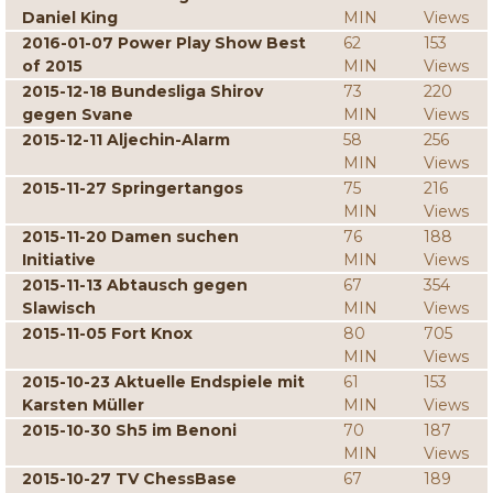
Daniel King
MIN
Views
2016-01-07 Power Play Show Best
62
153
of 2015
MIN
Views
2015-12-18 Bundesliga Shirov
73
220
gegen Svane
MIN
Views
2015-12-11 Aljechin-Alarm
58
256
MIN
Views
2015-11-27 Springertangos
75
216
MIN
Views
2015-11-20 Damen suchen
76
188
Initiative
MIN
Views
2015-11-13 Abtausch gegen
67
354
Slawisch
MIN
Views
2015-11-05 Fort Knox
80
705
MIN
Views
2015-10-23 Aktuelle Endspiele mit
61
153
Karsten Müller
MIN
Views
2015-10-30 Sh5 im Benoni
70
187
MIN
Views
2015-10-27 TV ChessBase
67
189