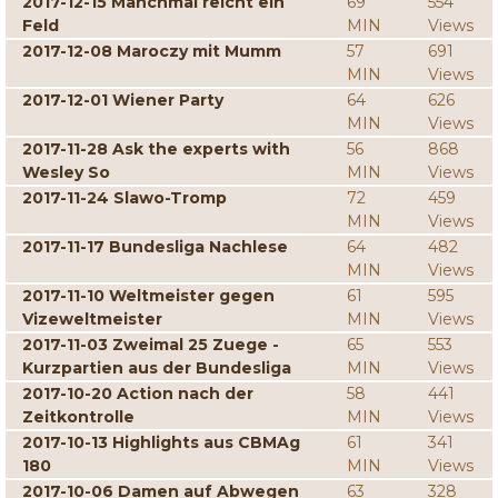
2017-12-15 Manchmal reicht ein
69
554
Feld
MIN
Views
2017-12-08 Maroczy mit Mumm
57
691
MIN
Views
2017-12-01 Wiener Party
64
626
MIN
Views
2017-11-28 Ask the experts with
56
868
Wesley So
MIN
Views
2017-11-24 Slawo-Tromp
72
459
MIN
Views
2017-11-17 Bundesliga Nachlese
64
482
MIN
Views
2017-11-10 Weltmeister gegen
61
595
Vizeweltmeister
MIN
Views
2017-11-03 Zweimal 25 Zuege -
65
553
Kurzpartien aus der Bundesliga
MIN
Views
2017-10-20 Action nach der
58
441
Zeitkontrolle
MIN
Views
2017-10-13 Highlights aus CBMAg
61
341
180
MIN
Views
2017-10-06 Damen auf Abwegen
63
328