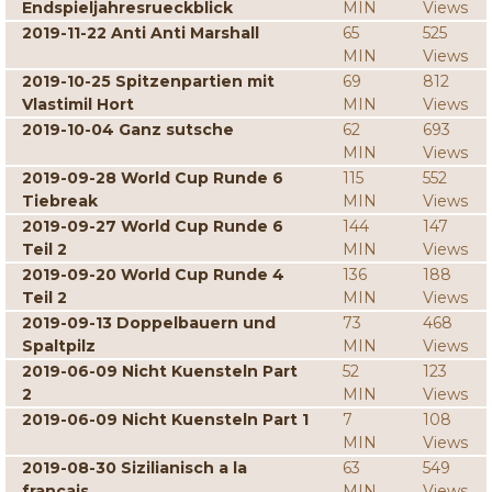
Endspieljahresrueckblick
MIN
Views
2019-11-22 Anti Anti Marshall
65
525
MIN
Views
2019-10-25 Spitzenpartien mit
69
812
Vlastimil Hort
MIN
Views
2019-10-04 Ganz sutsche
62
693
MIN
Views
2019-09-28 World Cup Runde 6
115
552
Tiebreak
MIN
Views
2019-09-27 World Cup Runde 6
144
147
Teil 2
MIN
Views
2019-09-20 World Cup Runde 4
136
188
Teil 2
MIN
Views
2019-09-13 Doppelbauern und
73
468
Spaltpilz
MIN
Views
2019-06-09 Nicht Kuensteln Part
52
123
2
MIN
Views
2019-06-09 Nicht Kuensteln Part 1
7
108
MIN
Views
2019-08-30 Sizilianisch a la
63
549
francais
MIN
Views