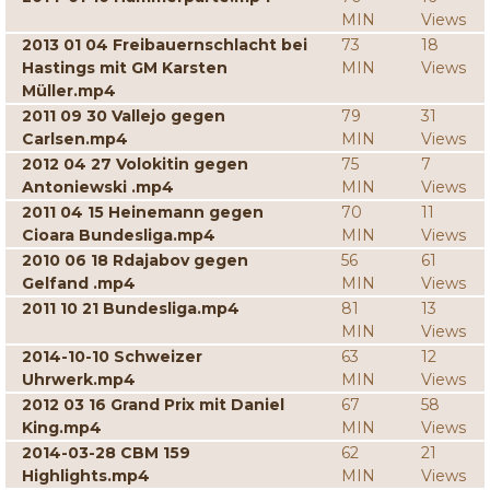
MIN
Views
2013 01 04 Freibauernschlacht bei
73
18
Hastings mit GM Karsten
MIN
Views
Müller.mp4
2011 09 30 Vallejo gegen
79
31
Carlsen.mp4
MIN
Views
2012 04 27 Volokitin gegen
75
7
Antoniewski .mp4
MIN
Views
2011 04 15 Heinemann gegen
70
11
Cioara Bundesliga.mp4
MIN
Views
2010 06 18 Rdajabov gegen
56
61
Gelfand .mp4
MIN
Views
2011 10 21 Bundesliga.mp4
81
13
MIN
Views
2014-10-10 Schweizer
63
12
Uhrwerk.mp4
MIN
Views
2012 03 16 Grand Prix mit Daniel
67
58
King.mp4
MIN
Views
2014-03-28 CBM 159
62
21
Highlights.mp4
MIN
Views