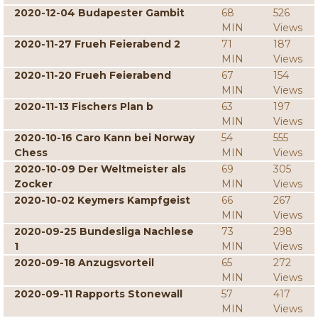
2020-12-04 Budapester Gambit
68
526
MIN
Views
2020-11-27 Frueh Feierabend 2
71
187
MIN
Views
2020-11-20 Frueh Feierabend
67
154
MIN
Views
2020-11-13 Fischers Plan b
63
197
MIN
Views
2020-10-16 Caro Kann bei Norway
54
555
Chess
MIN
Views
2020-10-09 Der Weltmeister als
69
305
Zocker
MIN
Views
2020-10-02 Keymers Kampfgeist
66
267
MIN
Views
2020-09-25 Bundesliga Nachlese
73
298
1
MIN
Views
2020-09-18 Anzugsvorteil
65
272
MIN
Views
2020-09-11 Rapports Stonewall
57
417
MIN
Views