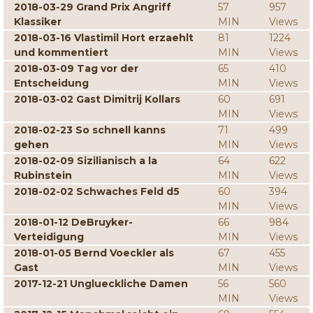
2018-03-29 Grand Prix Angriff
57
957
Klassiker
MIN
Views
2018-03-16 Vlastimil Hort erzaehlt
81
1224
und kommentiert
MIN
Views
2018-03-09 Tag vor der
65
410
Entscheidung
MIN
Views
2018-03-02 Gast Dimitrij Kollars
60
691
MIN
Views
2018-02-23 So schnell kanns
71
499
gehen
MIN
Views
2018-02-09 Sizilianisch a la
64
622
Rubinstein
MIN
Views
2018-02-02 Schwaches Feld d5
60
394
MIN
Views
2018-01-12 DeBruyker-
66
984
Verteidigung
MIN
Views
2018-01-05 Bernd Voeckler als
67
455
Gast
MIN
Views
2017-12-21 Unglueckliche Damen
56
560
MIN
Views