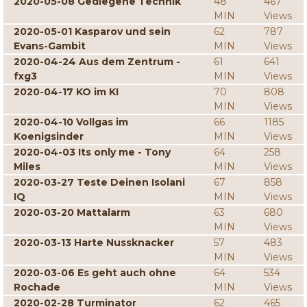
2020-05-08 Gediegene Technik
48
467
MIN
Views
2020-05-01 Kasparov und sein
62
787
Evans-Gambit
MIN
Views
2020-04-24 Aus dem Zentrum -
61
641
fxg3
MIN
Views
2020-04-17 KO im KI
70
808
MIN
Views
2020-04-10 Vollgas im
66
1185
Koenigsinder
MIN
Views
2020-04-03 Its only me - Tony
64
258
Miles
MIN
Views
2020-03-27 Teste Deinen Isolani
67
858
IQ
MIN
Views
2020-03-20 Mattalarm
63
680
MIN
Views
2020-03-13 Harte Nussknacker
57
483
MIN
Views
2020-03-06 Es geht auch ohne
64
534
Rochade
MIN
Views
2020-02-28 Turminator
62
465