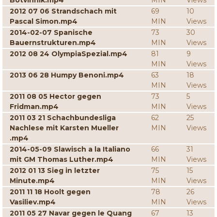
Botvinnik.mp4
MIN
Views
2012 07 06 Strandschach mit
69
10
Pascal Simon.mp4
MIN
Views
2014-02-07 Spanische
73
30
Bauernstrukturen.mp4
MIN
Views
2012 08 24 OlympiaSpezial.mp4
81
9
MIN
Views
2013 06 28 Humpy Benoni.mp4
63
18
MIN
Views
2011 08 05 Hector gegen
73
5
Fridman.mp4
MIN
Views
2011 03 21 Schachbundesliga
62
25
Nachlese mit Karsten Mueller
MIN
Views
.mp4
2014-05-09 Slawisch a la Italiano
66
31
mit GM Thomas Luther.mp4
MIN
Views
2012 01 13 Sieg in letzter
75
15
Minute.mp4
MIN
Views
2011 11 18 Hoolt gegen
78
26
Vasiliev.mp4
MIN
Views
2011 05 27 Navar gegen le Quang
67
13