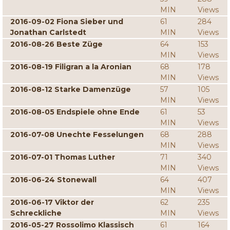
MIN
Views
2016-09-02 Fiona Sieber und
61
284
Jonathan Carlstedt
MIN
Views
2016-08-26 Beste Züge
64
153
MIN
Views
2016-08-19 Filigran a la Aronian
68
178
MIN
Views
2016-08-12 Starke Damenzüge
57
105
MIN
Views
2016-08-05 Endspiele ohne Ende
61
53
MIN
Views
2016-07-08 Unechte Fesselungen
68
288
MIN
Views
2016-07-01 Thomas Luther
71
340
MIN
Views
2016-06-24 Stonewall
64
407
MIN
Views
2016-06-17 Viktor der
62
235
Schreckliche
MIN
Views
2016-05-27 Rossolimo Klassisch
61
164