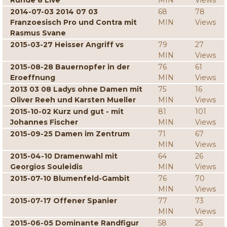
Runde 8 Live
MIN
Views
2014-07-03 2014 07 03
68
78
Franzoesisch Pro und Contra mit
MIN
Views
Rasmus Svane
2015-03-27 Heisser Angriff vs
79
27
MIN
Views
2015-08-28 Bauernopfer in der
76
61
Eroeffnung
MIN
Views
2013 03 08 Ladys ohne Damen mit
75
16
Oliver Reeh und Karsten Mueller
MIN
Views
2015-10-02 Kurz und gut - mit
81
101
Johannes Fischer
MIN
Views
2015-09-25 Damen im Zentrum
71
67
MIN
Views
2015-04-10 Dramenwahl mit
64
26
Georgios Souleidis
MIN
Views
2015-07-10 Blumenfeld-Gambit
76
70
MIN
Views
2015-07-17 Offener Spanier
77
73
MIN
Views
2015-06-05 Dominante Randfigur
58
25