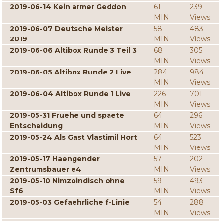
2019-06-14 Kein armer Geddon
61
239
MIN
Views
2019-06-07 Deutsche Meister
58
483
2019
MIN
Views
2019-06-06 Altibox Runde 3 Teil 3
68
305
MIN
Views
2019-06-05 Altibox Runde 2 Live
284
984
MIN
Views
2019-06-04 Altibox Runde 1 Live
226
701
MIN
Views
2019-05-31 Fruehe und spaete
64
296
Entscheidung
MIN
Views
2019-05-24 Als Gast Vlastimil Hort
64
523
MIN
Views
2019-05-17 Haengender
57
202
Zentrumsbauer e4
MIN
Views
2019-05-10 Nimzoindisch ohne
59
493
Sf6
MIN
Views
2019-05-03 Gefaehrliche f-Linie
54
288
MIN
Views