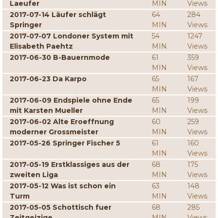
Laeufer
MIN
Views
2017-07-14 Läufer schlägt
64
284
Springer
MIN
Views
2017-07-07 Londoner System mit
54
1247
Elisabeth Paehtz
MIN
Views
2017-06-30 B-Bauernmode
61
359
MIN
Views
2017-06-23 Da Karpo
65
167
MIN
Views
2017-06-09 Endspiele ohne Ende
65
199
mit Karsten Mueller
MIN
Views
2017-06-02 Alte Eroeffnung
60
259
moderner Grossmeister
MIN
Views
2017-05-26 Springer Fischer 5
61
160
MIN
Views
2017-05-19 Erstklassiges aus der
68
175
zweiten Liga
MIN
Views
2017-05-12 Was ist schon ein
63
148
Turm
MIN
Views
2017-05-05 Schottisch fuer
68
285
Zeitgeizige
MIN
Views