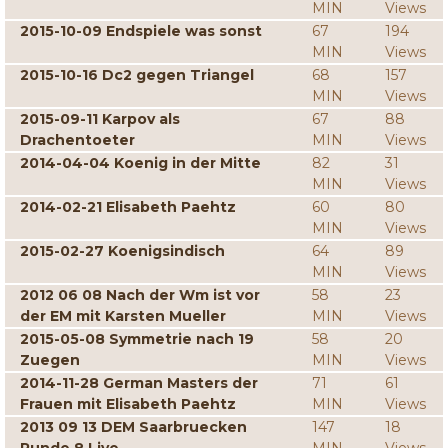
MIN
Views
2015-10-09 Endspiele was sonst
67
194
MIN
Views
2015-10-16 Dc2 gegen Triangel
68
157
MIN
Views
2015-09-11 Karpov als
67
88
Drachentoeter
MIN
Views
2014-04-04 Koenig in der Mitte
82
31
MIN
Views
2014-02-21 Elisabeth Paehtz
60
80
MIN
Views
2015-02-27 Koenigsindisch
64
89
MIN
Views
2012 06 08 Nach der Wm ist vor
58
23
der EM mit Karsten Mueller
MIN
Views
2015-05-08 Symmetrie nach 19
58
20
Zuegen
MIN
Views
2014-11-28 German Masters der
71
61
Frauen mit Elisabeth Paehtz
MIN
Views
2013 09 13 DEM Saarbruecken
147
18