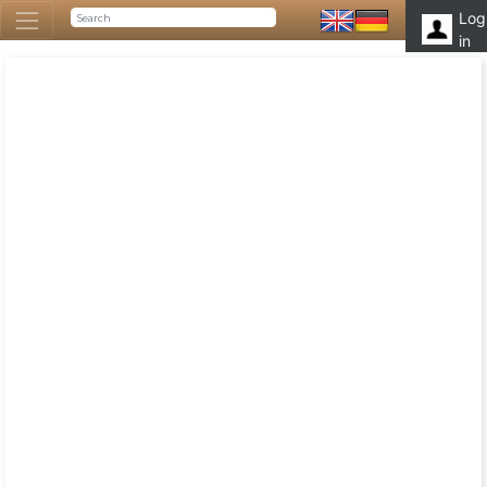
Log
in