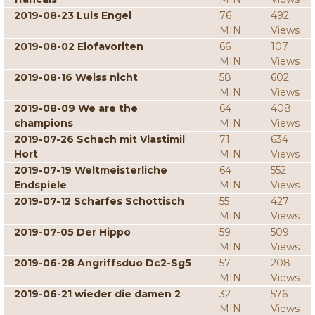
2019-08-23 Luis Engel
76
492
MIN
Views
2019-08-02 Elofavoriten
66
107
MIN
Views
2019-08-16 Weiss nicht
58
602
MIN
Views
2019-08-09 We are the
64
408
champions
MIN
Views
2019-07-26 Schach mit Vlastimil
71
634
Hort
MIN
Views
2019-07-19 Weltmeisterliche
64
552
Endspiele
MIN
Views
2019-07-12 Scharfes Schottisch
55
427
MIN
Views
2019-07-05 Der Hippo
59
509
MIN
Views
2019-06-28 Angriffsduo Dc2-Sg5
57
208
MIN
Views
2019-06-21 wieder die damen 2
32
576
MIN
Views