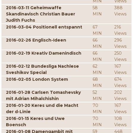
MIN
Views
2016-03-11 Geheimwaffe
58
388
Skandinavisch Christian Bauer
MIN
Views
Judith Fuchs
2016-03-04 Positionell entspannt
67
216
MIN
Views
2016-02-26 Englisch-Ideen
66
296
MIN
Views
2016-02-19 Kreativ Damenindisch
66
250
MIN
Views
2016-02-12 Bundesliga Nachlese
62
167
Sveshikov Special
MIN
Views
2016-02-05 London System
68
674
MIN
Views
2016-01-28 Carlsen Tomashevsky
52
202
mit Adrian Mihalchishin
MIN
Views
2016-01-20 Keres und die Macht
70
167
der d-Linie
MIN
Views
2016-01-15 Keres und Uwe
70
108
Boensch
MIN
Views
2016-01-08 Damengambit mit
59
448