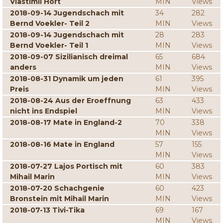
Vlastimil Hort
MIN
Views
2018-09-14 Jugendschach mit
34
282
Bernd Voekler- Teil 2
MIN
Views
2018-09-14 Jugendschach mit
28
283
Bernd Voekler- Teil 1
MIN
Views
2018-09-07 Sizilianisch dreimal
65
684
anders
MIN
Views
2018-08-31 Dynamik um jeden
61
395
Preis
MIN
Views
2018-08-24 Aus der Eroeffnung
63
433
nicht ins Endspiel
MIN
Views
2018-08-17 Mate in England-2
70
338
MIN
Views
2018-08-16 Mate in England
57
155
MIN
Views
2018-07-27 Lajos Portisch mit
60
383
Mihail Marin
MIN
Views
2018-07-20 Schachgenie
60
423
Bronstein mit Mihail Marin
MIN
Views
2018-07-13 Tivi-Tika
69
167
MIN
Views