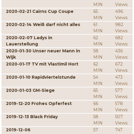
MIN
Views
2020-02-21 Cairns Cup Coupe
65
496
MIN
Views
2020-02-14 Weiß darf nicht alles
61
982
MIN
Views
2020-02-07 Ladys in
62
682
Lauerstellung
MIN
Views
2020-01-30 Unser neuer Mann in
58
436
Wijk
MIN
Views
2020-01-17 TV mit Vlastimil Hort
62
672
MIN
Views
2020-01-10 Rapidviertelstunde
54
473
MIN
Views
2020-01-03 GM-Siege
65
577
MIN
Views
2019-12-20 Frohes Opferfest
66
578
MIN
Views
2019-12-13 Black Friday
58
507
MIN
Views
2019-12-06
57
747