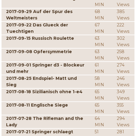
MIN
Views
2017-09-29 Auf der Spur des
68
385
Weltmeisters
MIN
Views
2017-09-22 Das Glueck der
67
222
Tuechtigen
MIN
Views
2017-09-15 Russisch Roulette
63
302
MIN
Views
2017-09-08 Opfersymmetrie
63
258
MIN
Views
2017-09-01 Springer d3 - Blockeur
61
274
und mehr
MIN
Views
2017-08-25 Endspiel- Matt und
58
246
Sieg
MIN
Views
2017-08-18 Sizilianisch ohne 1-e4
65
349
MIN
Views
2017-08-11 Englische Siege
65
355
MIN
Views
2017-07-28 The Rifleman and the
64
294
Lady
MIN
Views
2017-07-21 Springer schlaegt
51
281