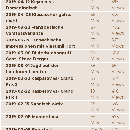
2019-04-12 Keymer vs-
71
595
Damenindisch
MIN
Views
2019-04-05 Klassischer gehts
66
513
nicht
MIN
Views
2019-03-22 Franzoesische
67
702
Vorstossvariante
MIN
Views
2019-03-15 Tschechische
65
563
Impressionen mit Vlastimil Hort
MIN
Views
2019-03-08 Bilderbuchangriff -
67
502
Gast- Steve Berger
MIN
Views
2019-03-01 Jagd auf den
58
664
Londoner Laeufer
MIN
Views
2019-02-22 Kasparov vs- Grand
55
512
Prix 2
MIN
Views
2019-02-22 Kasparov vs- Grand
19
416
Prix 1
MIN
Views
2019-02-15 Spanisch aktiv
68
547
MIN
Views
2019-02-08 Moment mal
69
475
MIN
Views
2019-02-08 Fehlstart
2 MIN
177