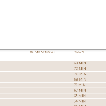
REPORT A PROBLEM
FOLLOW
69 MIN
72 MIN
70 MIN
68 MIN
71 MIN
67 MIN
63 MIN
54 MIN