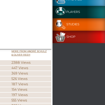
PLAYERS
STUDIES
SHOP
MORE FROM ANDRÉ SCHULZ
& OLIVER REEH
2388 Views
447 Views
369 Views
526 Views
187 Views
154 Views
197 Views
555 Views