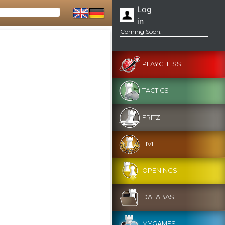
Log
in
Coming Soon:
PLAYCHESS
TACTICS
FRITZ
LIVE
OPENINGS
DATABASE
MYGAMES