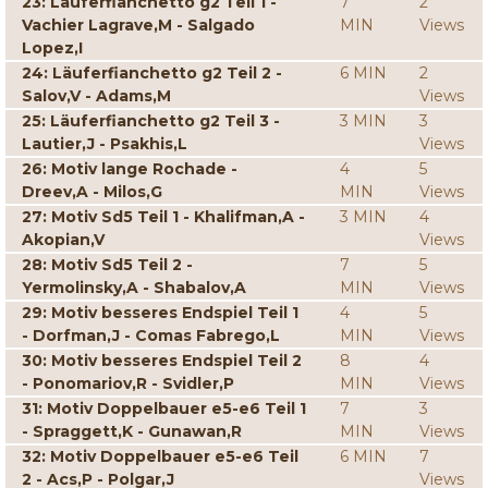
23: Läuferfianchetto g2 Teil 1 -
7
2
Vachier Lagrave,M - Salgado
MIN
Views
Lopez,I
24: Läuferfianchetto g2 Teil 2 -
6 MIN
2
Salov,V - Adams,M
Views
25: Läuferfianchetto g2 Teil 3 -
3 MIN
3
Lautier,J - Psakhis,L
Views
26: Motiv lange Rochade -
4
5
Dreev,A - Milos,G
MIN
Views
27: Motiv Sd5 Teil 1 - Khalifman,A -
3 MIN
4
Akopian,V
Views
28: Motiv Sd5 Teil 2 -
7
5
Yermolinsky,A - Shabalov,A
MIN
Views
29: Motiv besseres Endspiel Teil 1
4
5
- Dorfman,J - Comas Fabrego,L
MIN
Views
30: Motiv besseres Endspiel Teil 2
8
4
- Ponomariov,R - Svidler,P
MIN
Views
31: Motiv Doppelbauer e5-e6 Teil 1
7
3
- Spraggett,K - Gunawan,R
MIN
Views
32: Motiv Doppelbauer e5-e6 Teil
6 MIN
7
2 - Acs,P - Polgar,J
Views