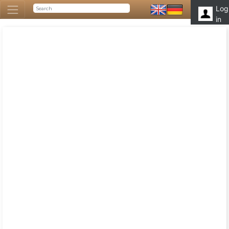
Log
in