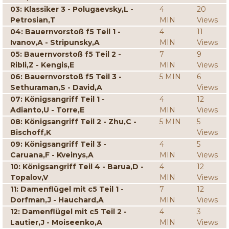
03: Klassiker 3 - Polugaevsky,L -
4
20
Petrosian,T
MIN
Views
04: Bauernvorstoß f5 Teil 1 -
4
11
Ivanov,A - Stripunsky,A
MIN
Views
05: Bauernvorstoß f5 Teil 2 -
7
9
Ribli,Z - Kengis,E
MIN
Views
06: Bauernvorstoß f5 Teil 3 -
5 MIN
6
Sethuraman,S - David,A
Views
07: Königsangriff Teil 1 -
4
12
Adianto,U - Torre,E
MIN
Views
08: Königsangriff Teil 2 - Zhu,C -
5 MIN
5
Bischoff,K
Views
09: Königsangriff Teil 3 -
4
5
Caruana,F - Kveinys,A
MIN
Views
10: Königsangriff Teil 4 - Barua,D -
4
12
Topalov,V
MIN
Views
11: Damenflügel mit c5 Teil 1 -
7
12
Dorfman,J - Hauchard,A
MIN
Views
12: Damenflügel mit c5 Teil 2 -
4
3
Lautier,J - Moiseenko,A
MIN
Views