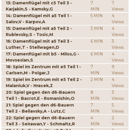
13: Damenflügel mit c5 Teil 3 -
7
7
Karjakin,S - Kamsky,G
MIN
Views
14: Damenflügel mit a5 Teil 1 -
5 MIN
4
Salov,V - Karpov,A
Views
15: Damenflügel mit a5 Teil 2 -
3 MIN
4
Rublevsky,S - Tosic,M
Views
16: Damenflügel mit a5 Teil 3 -
6 MIN
3
Luther,T - Stellwagen,D
Views
17: Damenflügel mit b5 - Milos,G -
6 MIN
4
Movsesian,S
Views
18: Spiel im Zentrum mit e5 Teil 1 -
7
9
Carlsen,M - Polgar,J
MIN
Views
19: Spiel im Zentrum mit e5 Teil 2 -
2 MIN
4
Malaniuk,V - Hracek,Z
Views
20: Spiel gegen den d6-Bauern
8
3
Teil 1 - Bacrot,E - Romanishin,O
MIN
Views
21: Spiel gegen den d6-Bauern
7
5
Teil 2 - Beliavsky,A - Lutz,C
MIN
Views
22: Spiel gegen den d6-Bauern
4
2
Teil 3 - Seirawan,Y - Schmaltz,R
MIN
Views