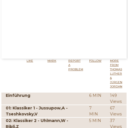
LIKE
MARK
REPORT
FOLLOW
MORE
A
FROM
PROBLEM
THOMAS
LUTHER
&
JÜRGEN
JORDAN
Einführung
6 MIN
149
Views
01: Klassiker 1 - Jussupow,A -
7
67
Tseshkovsky,V
MIN
Views
02: Klassiker 2 - Uhlmann,W -
5 MIN
37
Ribli,Z
Views