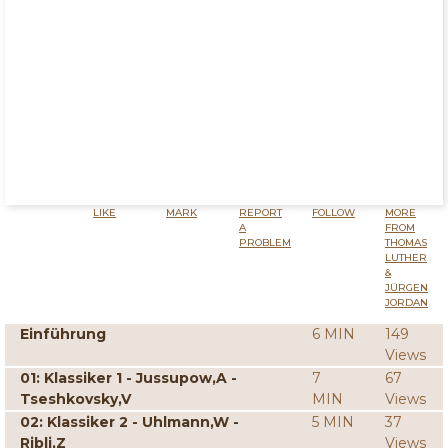
LIKE
MARK
REPORT
FOLLOW
MORE
A
FROM
PROBLEM
THOMAS
LUTHER
&
JÜRGEN
JORDAN
Einführung
6 MIN
149
Views
01: Klassiker 1 - Jussupow,A -
7
67
Tseshkovsky,V
MIN
Views
02: Klassiker 2 - Uhlmann,W -
5 MIN
37
Ribli,Z
Views