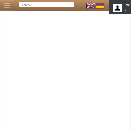
Log
in