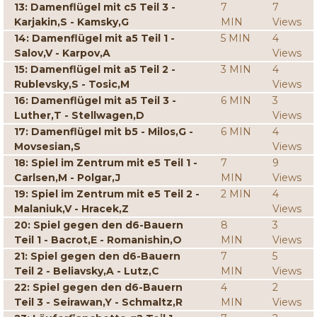
13: Damenflügel mit c5 Teil 3 -
7
7
Karjakin,S - Kamsky,G
MIN
Views
14: Damenflügel mit a5 Teil 1 -
5 MIN
4
Salov,V - Karpov,A
Views
15: Damenflügel mit a5 Teil 2 -
3 MIN
4
Rublevsky,S - Tosic,M
Views
16: Damenflügel mit a5 Teil 3 -
6 MIN
3
Luther,T - Stellwagen,D
Views
17: Damenflügel mit b5 - Milos,G -
6 MIN
4
Movsesian,S
Views
18: Spiel im Zentrum mit e5 Teil 1 -
7
9
Carlsen,M - Polgar,J
MIN
Views
19: Spiel im Zentrum mit e5 Teil 2 -
2 MIN
4
Malaniuk,V - Hracek,Z
Views
20: Spiel gegen den d6-Bauern
8
3
Teil 1 - Bacrot,E - Romanishin,O
MIN
Views
21: Spiel gegen den d6-Bauern
7
5
Teil 2 - Beliavsky,A - Lutz,C
MIN
Views
22: Spiel gegen den d6-Bauern
4
2
Teil 3 - Seirawan,Y - Schmaltz,R
MIN
Views