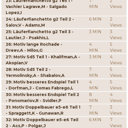
23: Läuferfianchetto g2 Teil 1 -
7
2
Vachier Lagrave,M - Salgado
MIN
Views
Lopez,I
24: Läuferfianchetto g2 Teil 2 -
6 MIN
2
Salov,V - Adams,M
Views
25: Läuferfianchetto g2 Teil 3 -
3 MIN
3
Lautier,J - Psakhis,L
Views
26: Motiv lange Rochade -
4
5
Dreev,A - Milos,G
MIN
Views
27: Motiv Sd5 Teil 1 - Khalifman,A -
3 MIN
4
Akopian,V
Views
28: Motiv Sd5 Teil 2 -
7
5
Yermolinsky,A - Shabalov,A
MIN
Views
29: Motiv besseres Endspiel Teil 1
4
5
- Dorfman,J - Comas Fabrego,L
MIN
Views
30: Motiv besseres Endspiel Teil 2
8
4
- Ponomariov,R - Svidler,P
MIN
Views
31: Motiv Doppelbauer e5-e6 Teil 1
7
3
- Spraggett,K - Gunawan,R
MIN
Views
32: Motiv Doppelbauer e5-e6 Teil
6 MIN
7
2 - Acs,P - Polgar,J
Views