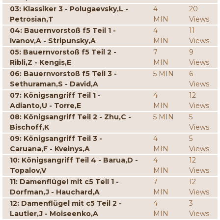
03: Klassiker 3 - Polugaevsky,L -
4
20
Petrosian,T
MIN
Views
04: Bauernvorstoß f5 Teil 1 -
4
11
Ivanov,A - Stripunsky,A
MIN
Views
05: Bauernvorstoß f5 Teil 2 -
7
9
Ribli,Z - Kengis,E
MIN
Views
06: Bauernvorstoß f5 Teil 3 -
5 MIN
6
Sethuraman,S - David,A
Views
07: Königsangriff Teil 1 -
4
12
Adianto,U - Torre,E
MIN
Views
08: Königsangriff Teil 2 - Zhu,C -
5 MIN
5
Bischoff,K
Views
09: Königsangriff Teil 3 -
4
5
Caruana,F - Kveinys,A
MIN
Views
10: Königsangriff Teil 4 - Barua,D -
4
12
Topalov,V
MIN
Views
11: Damenflügel mit c5 Teil 1 -
7
12
Dorfman,J - Hauchard,A
MIN
Views
12: Damenflügel mit c5 Teil 2 -
4
3
Lautier,J - Moiseenko,A
MIN
Views