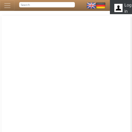
Log
in