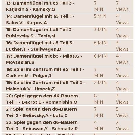
13: Damenflügel mit c5 Teil 3 -
7
7
Karjakin,S - Kamsky,G
MIN
Views
14: Damenflügel mit a5 Teil 1 -
5 MIN
4
Salov,V - Karpov,A
Views
15: Damenflügel mit a5 Teil 2 -
3 MIN
4
Rublevsky,S - Tosic,M
Views
16: Damenflügel mit a5 Teil 3 -
6 MIN
3
Luther,T - Stellwagen,D
Views
17: Damenflügel mit b5 - Milos,G -
6 MIN
4
Movsesian,S
Views
18: Spiel im Zentrum mit e5 Teil 1 -
7
9
Carlsen,M - Polgar,J
MIN
Views
19: Spiel im Zentrum mit e5 Teil 2 -
2 MIN
4
Malaniuk,V - Hracek,Z
Views
20: Spiel gegen den d6-Bauern
8
3
Teil 1 - Bacrot,E - Romanishin,O
MIN
Views
21: Spiel gegen den d6-Bauern
7
5
Teil 2 - Beliavsky,A - Lutz,C
MIN
Views
22: Spiel gegen den d6-Bauern
4
2
Teil 3 - Seirawan,Y - Schmaltz,R
MIN
Views