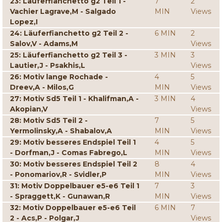
23: Läuferfianchetto g2 Teil 1 -
7
2
Vachier Lagrave,M - Salgado
MIN
Views
Lopez,I
24: Läuferfianchetto g2 Teil 2 -
6 MIN
2
Salov,V - Adams,M
Views
25: Läuferfianchetto g2 Teil 3 -
3 MIN
3
Lautier,J - Psakhis,L
Views
26: Motiv lange Rochade -
4
5
Dreev,A - Milos,G
MIN
Views
27: Motiv Sd5 Teil 1 - Khalifman,A -
3 MIN
4
Akopian,V
Views
28: Motiv Sd5 Teil 2 -
7
5
Yermolinsky,A - Shabalov,A
MIN
Views
29: Motiv besseres Endspiel Teil 1
4
5
- Dorfman,J - Comas Fabrego,L
MIN
Views
30: Motiv besseres Endspiel Teil 2
8
4
- Ponomariov,R - Svidler,P
MIN
Views
31: Motiv Doppelbauer e5-e6 Teil 1
7
3
- Spraggett,K - Gunawan,R
MIN
Views
32: Motiv Doppelbauer e5-e6 Teil
6 MIN
7
2 - Acs,P - Polgar,J
Views