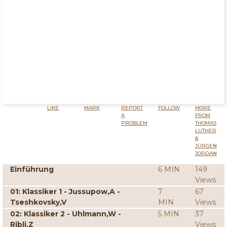
LIKE
MARK
REPORT
FOLLOW
MORE
A
FROM
PROBLEM
THOMAS
LUTHER
&
JÜRGEN
JORDAN
Einführung
6 MIN
149
Views
01: Klassiker 1 - Jussupow,A -
7
67
Tseshkovsky,V
MIN
Views
02: Klassiker 2 - Uhlmann,W -
5 MIN
37
Ribli,Z
Views