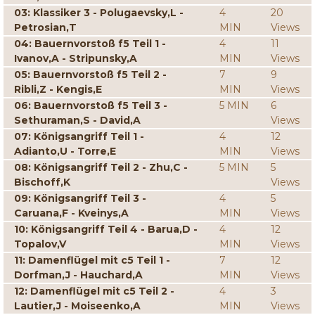
03: Klassiker 3 - Polugaevsky,L -
4
20
Petrosian,T
MIN
Views
04: Bauernvorstoß f5 Teil 1 -
4
11
Ivanov,A - Stripunsky,A
MIN
Views
05: Bauernvorstoß f5 Teil 2 -
7
9
Ribli,Z - Kengis,E
MIN
Views
06: Bauernvorstoß f5 Teil 3 -
5 MIN
6
Sethuraman,S - David,A
Views
07: Königsangriff Teil 1 -
4
12
Adianto,U - Torre,E
MIN
Views
08: Königsangriff Teil 2 - Zhu,C -
5 MIN
5
Bischoff,K
Views
09: Königsangriff Teil 3 -
4
5
Caruana,F - Kveinys,A
MIN
Views
10: Königsangriff Teil 4 - Barua,D -
4
12
Topalov,V
MIN
Views
11: Damenflügel mit c5 Teil 1 -
7
12
Dorfman,J - Hauchard,A
MIN
Views
12: Damenflügel mit c5 Teil 2 -
4
3
Lautier,J - Moiseenko,A
MIN
Views