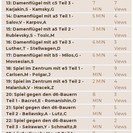
13: Damenflügel mit c5 Teil 3 -
7
7
Karjakin,S - Kamsky,G
MIN
Views
14: Damenflügel mit a5 Teil 1 -
5 MIN
4
Salov,V - Karpov,A
Views
15: Damenflügel mit a5 Teil 2 -
3 MIN
4
Rublevsky,S - Tosic,M
Views
16: Damenflügel mit a5 Teil 3 -
6 MIN
3
Luther,T - Stellwagen,D
Views
17: Damenflügel mit b5 - Milos,G -
6 MIN
4
Movsesian,S
Views
18: Spiel im Zentrum mit e5 Teil 1 -
7
9
Carlsen,M - Polgar,J
MIN
Views
19: Spiel im Zentrum mit e5 Teil 2 -
2 MIN
4
Malaniuk,V - Hracek,Z
Views
20: Spiel gegen den d6-Bauern
8
3
Teil 1 - Bacrot,E - Romanishin,O
MIN
Views
21: Spiel gegen den d6-Bauern
7
5
Teil 2 - Beliavsky,A - Lutz,C
MIN
Views
22: Spiel gegen den d6-Bauern
4
2
Teil 3 - Seirawan,Y - Schmaltz,R
MIN
Views