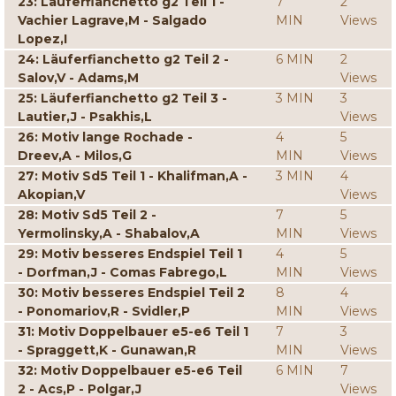
23: Läuferfianchetto g2 Teil 1 -
7
2
Vachier Lagrave,M - Salgado
MIN
Views
Lopez,I
24: Läuferfianchetto g2 Teil 2 -
6 MIN
2
Salov,V - Adams,M
Views
25: Läuferfianchetto g2 Teil 3 -
3 MIN
3
Lautier,J - Psakhis,L
Views
26: Motiv lange Rochade -
4
5
Dreev,A - Milos,G
MIN
Views
27: Motiv Sd5 Teil 1 - Khalifman,A -
3 MIN
4
Akopian,V
Views
28: Motiv Sd5 Teil 2 -
7
5
Yermolinsky,A - Shabalov,A
MIN
Views
29: Motiv besseres Endspiel Teil 1
4
5
- Dorfman,J - Comas Fabrego,L
MIN
Views
30: Motiv besseres Endspiel Teil 2
8
4
- Ponomariov,R - Svidler,P
MIN
Views
31: Motiv Doppelbauer e5-e6 Teil 1
7
3
- Spraggett,K - Gunawan,R
MIN
Views
32: Motiv Doppelbauer e5-e6 Teil
6 MIN
7
2 - Acs,P - Polgar,J
Views