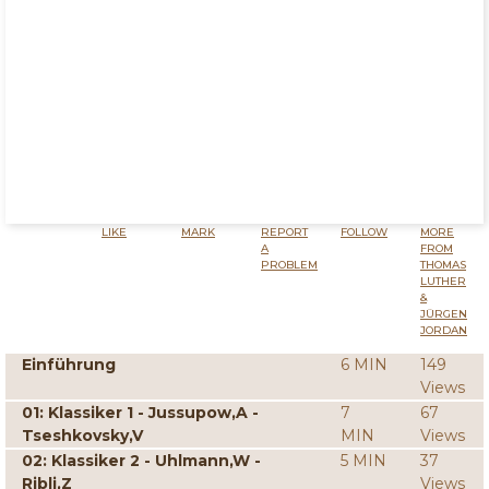
LIKE
MARK
REPORT
FOLLOW
MORE
A
FROM
PROBLEM
THOMAS
LUTHER
&
JÜRGEN
JORDAN
Einführung
6 MIN
149
Views
01: Klassiker 1 - Jussupow,A -
7
67
Tseshkovsky,V
MIN
Views
02: Klassiker 2 - Uhlmann,W -
5 MIN
37
Ribli,Z
Views