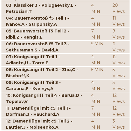
03: Klassiker 3 - Polugaevsky,L -
4
20
Petrosian,T
MIN
Views
04: Bauernvorstoß f5 Teil 1 -
4
11
Ivanov,A - Stripunsky,A
MIN
Views
05: Bauernvorstoß f5 Teil 2 -
7
9
Ribli,Z - Kengis,E
MIN
Views
06: Bauernvorstoß f5 Teil 3 -
5 MIN
6
Sethuraman,S - David,A
Views
07: Königsangriff Teil 1 -
4
12
Adianto,U - Torre,E
MIN
Views
08: Königsangriff Teil 2 - Zhu,C -
5 MIN
5
Bischoff,K
Views
09: Königsangriff Teil 3 -
4
5
Caruana,F - Kveinys,A
MIN
Views
10: Königsangriff Teil 4 - Barua,D -
4
12
Topalov,V
MIN
Views
11: Damenflügel mit c5 Teil 1 -
7
12
Dorfman,J - Hauchard,A
MIN
Views
12: Damenflügel mit c5 Teil 2 -
4
3
Lautier,J - Moiseenko,A
MIN
Views