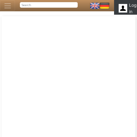
Log
in