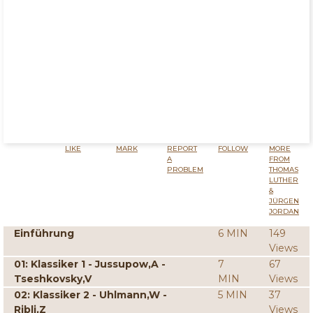
LIKE
MARK
REPORT
FOLLOW
MORE
A
FROM
PROBLEM
THOMAS
LUTHER
&
JÜRGEN
JORDAN
Einführung
6 MIN
149
Views
01: Klassiker 1 - Jussupow,A -
7
67
Tseshkovsky,V
MIN
Views
02: Klassiker 2 - Uhlmann,W -
5 MIN
37
Ribli,Z
Views