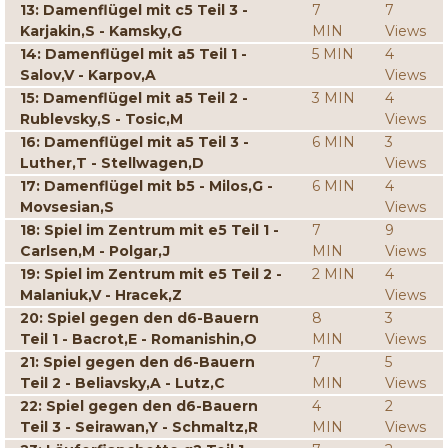
13: Damenflügel mit c5 Teil 3 -
7
7
Karjakin,S - Kamsky,G
MIN
Views
14: Damenflügel mit a5 Teil 1 -
5 MIN
4
Salov,V - Karpov,A
Views
15: Damenflügel mit a5 Teil 2 -
3 MIN
4
Rublevsky,S - Tosic,M
Views
16: Damenflügel mit a5 Teil 3 -
6 MIN
3
Luther,T - Stellwagen,D
Views
17: Damenflügel mit b5 - Milos,G -
6 MIN
4
Movsesian,S
Views
18: Spiel im Zentrum mit e5 Teil 1 -
7
9
Carlsen,M - Polgar,J
MIN
Views
19: Spiel im Zentrum mit e5 Teil 2 -
2 MIN
4
Malaniuk,V - Hracek,Z
Views
20: Spiel gegen den d6-Bauern
8
3
Teil 1 - Bacrot,E - Romanishin,O
MIN
Views
21: Spiel gegen den d6-Bauern
7
5
Teil 2 - Beliavsky,A - Lutz,C
MIN
Views
22: Spiel gegen den d6-Bauern
4
2
Teil 3 - Seirawan,Y - Schmaltz,R
MIN
Views