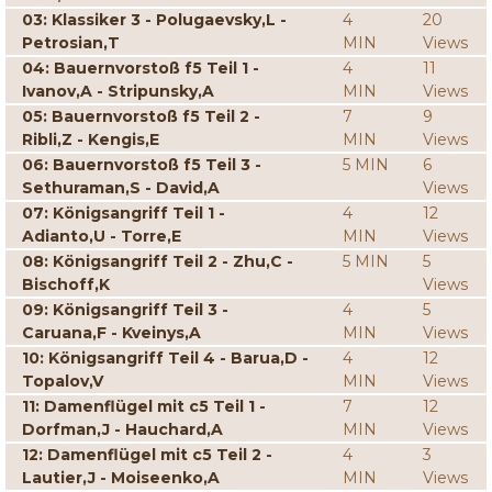
03: Klassiker 3 - Polugaevsky,L -
4
20
Petrosian,T
MIN
Views
04: Bauernvorstoß f5 Teil 1 -
4
11
Ivanov,A - Stripunsky,A
MIN
Views
05: Bauernvorstoß f5 Teil 2 -
7
9
Ribli,Z - Kengis,E
MIN
Views
06: Bauernvorstoß f5 Teil 3 -
5 MIN
6
Sethuraman,S - David,A
Views
07: Königsangriff Teil 1 -
4
12
Adianto,U - Torre,E
MIN
Views
08: Königsangriff Teil 2 - Zhu,C -
5 MIN
5
Bischoff,K
Views
09: Königsangriff Teil 3 -
4
5
Caruana,F - Kveinys,A
MIN
Views
10: Königsangriff Teil 4 - Barua,D -
4
12
Topalov,V
MIN
Views
11: Damenflügel mit c5 Teil 1 -
7
12
Dorfman,J - Hauchard,A
MIN
Views
12: Damenflügel mit c5 Teil 2 -
4
3
Lautier,J - Moiseenko,A
MIN
Views