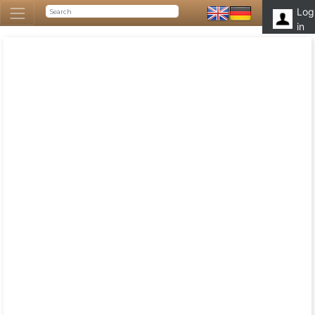
Log
in