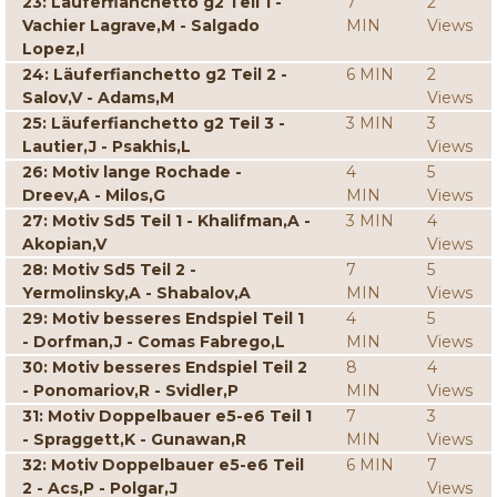
23: Läuferfianchetto g2 Teil 1 -
7
2
Vachier Lagrave,M - Salgado
MIN
Views
Lopez,I
24: Läuferfianchetto g2 Teil 2 -
6 MIN
2
Salov,V - Adams,M
Views
25: Läuferfianchetto g2 Teil 3 -
3 MIN
3
Lautier,J - Psakhis,L
Views
26: Motiv lange Rochade -
4
5
Dreev,A - Milos,G
MIN
Views
27: Motiv Sd5 Teil 1 - Khalifman,A -
3 MIN
4
Akopian,V
Views
28: Motiv Sd5 Teil 2 -
7
5
Yermolinsky,A - Shabalov,A
MIN
Views
29: Motiv besseres Endspiel Teil 1
4
5
- Dorfman,J - Comas Fabrego,L
MIN
Views
30: Motiv besseres Endspiel Teil 2
8
4
- Ponomariov,R - Svidler,P
MIN
Views
31: Motiv Doppelbauer e5-e6 Teil 1
7
3
- Spraggett,K - Gunawan,R
MIN
Views
32: Motiv Doppelbauer e5-e6 Teil
6 MIN
7
2 - Acs,P - Polgar,J
Views