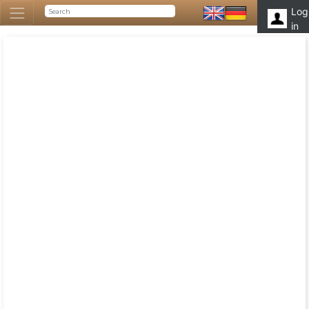
Log
in