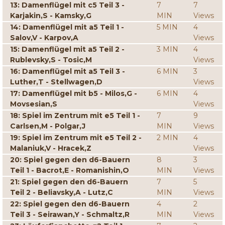
13: Damenflügel mit c5 Teil 3 -
7
7
Karjakin,S - Kamsky,G
MIN
Views
14: Damenflügel mit a5 Teil 1 -
5 MIN
4
Salov,V - Karpov,A
Views
15: Damenflügel mit a5 Teil 2 -
3 MIN
4
Rublevsky,S - Tosic,M
Views
16: Damenflügel mit a5 Teil 3 -
6 MIN
3
Luther,T - Stellwagen,D
Views
17: Damenflügel mit b5 - Milos,G -
6 MIN
4
Movsesian,S
Views
18: Spiel im Zentrum mit e5 Teil 1 -
7
9
Carlsen,M - Polgar,J
MIN
Views
19: Spiel im Zentrum mit e5 Teil 2 -
2 MIN
4
Malaniuk,V - Hracek,Z
Views
20: Spiel gegen den d6-Bauern
8
3
Teil 1 - Bacrot,E - Romanishin,O
MIN
Views
21: Spiel gegen den d6-Bauern
7
5
Teil 2 - Beliavsky,A - Lutz,C
MIN
Views
22: Spiel gegen den d6-Bauern
4
2
Teil 3 - Seirawan,Y - Schmaltz,R
MIN
Views