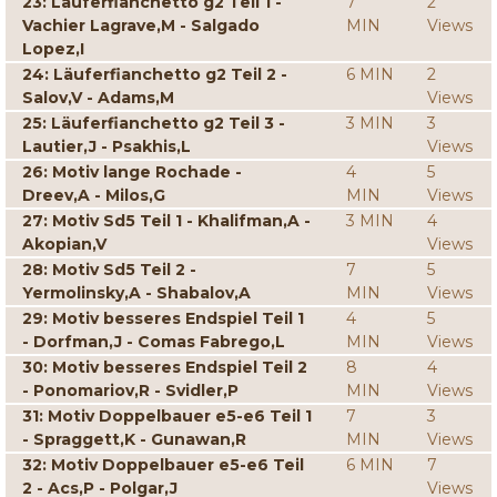
23: Läuferfianchetto g2 Teil 1 -
7
2
Vachier Lagrave,M - Salgado
MIN
Views
Lopez,I
24: Läuferfianchetto g2 Teil 2 -
6 MIN
2
Salov,V - Adams,M
Views
25: Läuferfianchetto g2 Teil 3 -
3 MIN
3
Lautier,J - Psakhis,L
Views
26: Motiv lange Rochade -
4
5
Dreev,A - Milos,G
MIN
Views
27: Motiv Sd5 Teil 1 - Khalifman,A -
3 MIN
4
Akopian,V
Views
28: Motiv Sd5 Teil 2 -
7
5
Yermolinsky,A - Shabalov,A
MIN
Views
29: Motiv besseres Endspiel Teil 1
4
5
- Dorfman,J - Comas Fabrego,L
MIN
Views
30: Motiv besseres Endspiel Teil 2
8
4
- Ponomariov,R - Svidler,P
MIN
Views
31: Motiv Doppelbauer e5-e6 Teil 1
7
3
- Spraggett,K - Gunawan,R
MIN
Views
32: Motiv Doppelbauer e5-e6 Teil
6 MIN
7
2 - Acs,P - Polgar,J
Views