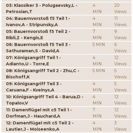
03: Klassiker 3 - Polugaevsky,L -
4
20
Petrosian,T
MIN
Views
04: Bauernvorstoß f5 Teil 1 -
4
11
Ivanov,A - Stripunsky,A
MIN
Views
05: Bauernvorstoß f5 Teil 2 -
7
9
Ribli,Z - Kengis,E
MIN
Views
06: Bauernvorstoß f5 Teil 3 -
5 MIN
6
Sethuraman,S - David,A
Views
07: Königsangriff Teil 1 -
4
12
Adianto,U - Torre,E
MIN
Views
08: Königsangriff Teil 2 - Zhu,C -
5 MIN
5
Bischoff,K
Views
09: Königsangriff Teil 3 -
4
5
Caruana,F - Kveinys,A
MIN
Views
10: Königsangriff Teil 4 - Barua,D -
4
12
Topalov,V
MIN
Views
11: Damenflügel mit c5 Teil 1 -
7
12
Dorfman,J - Hauchard,A
MIN
Views
12: Damenflügel mit c5 Teil 2 -
4
3
Lautier,J - Moiseenko,A
MIN
Views