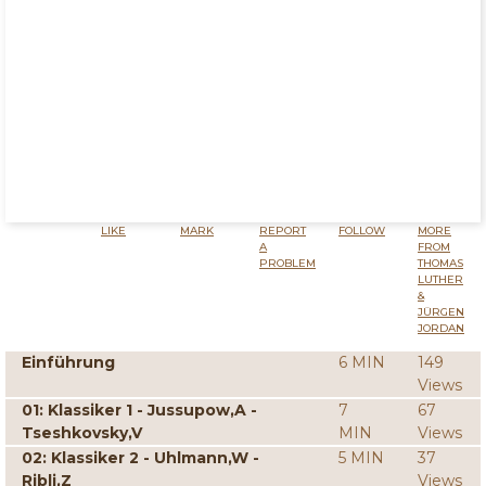
LIKE
MARK
REPORT
FOLLOW
MORE
A
FROM
PROBLEM
THOMAS
LUTHER
&
JÜRGEN
JORDAN
Einführung
6 MIN
149
Views
01: Klassiker 1 - Jussupow,A -
7
67
Tseshkovsky,V
MIN
Views
02: Klassiker 2 - Uhlmann,W -
5 MIN
37
Ribli,Z
Views