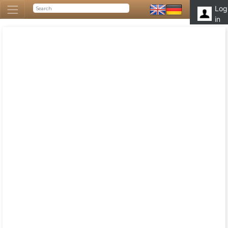
Log
in