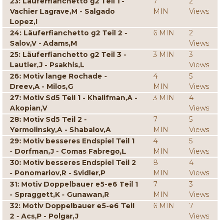
23: Läuferfianchetto g2 Teil 1 -
7
2
Vachier Lagrave,M - Salgado
MIN
Views
Lopez,I
24: Läuferfianchetto g2 Teil 2 -
6 MIN
2
Salov,V - Adams,M
Views
25: Läuferfianchetto g2 Teil 3 -
3 MIN
3
Lautier,J - Psakhis,L
Views
26: Motiv lange Rochade -
4
5
Dreev,A - Milos,G
MIN
Views
27: Motiv Sd5 Teil 1 - Khalifman,A -
3 MIN
4
Akopian,V
Views
28: Motiv Sd5 Teil 2 -
7
5
Yermolinsky,A - Shabalov,A
MIN
Views
29: Motiv besseres Endspiel Teil 1
4
5
- Dorfman,J - Comas Fabrego,L
MIN
Views
30: Motiv besseres Endspiel Teil 2
8
4
- Ponomariov,R - Svidler,P
MIN
Views
31: Motiv Doppelbauer e5-e6 Teil 1
7
3
- Spraggett,K - Gunawan,R
MIN
Views
32: Motiv Doppelbauer e5-e6 Teil
6 MIN
7
2 - Acs,P - Polgar,J
Views