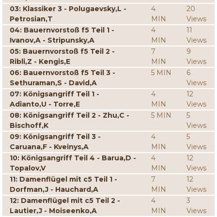
03: Klassiker 3 - Polugaevsky,L -
4
20
Petrosian,T
MIN
Views
04: Bauernvorstoß f5 Teil 1 -
4
11
Ivanov,A - Stripunsky,A
MIN
Views
05: Bauernvorstoß f5 Teil 2 -
7
9
Ribli,Z - Kengis,E
MIN
Views
06: Bauernvorstoß f5 Teil 3 -
5 MIN
6
Sethuraman,S - David,A
Views
07: Königsangriff Teil 1 -
4
12
Adianto,U - Torre,E
MIN
Views
08: Königsangriff Teil 2 - Zhu,C -
5 MIN
5
Bischoff,K
Views
09: Königsangriff Teil 3 -
4
5
Caruana,F - Kveinys,A
MIN
Views
10: Königsangriff Teil 4 - Barua,D -
4
12
Topalov,V
MIN
Views
11: Damenflügel mit c5 Teil 1 -
7
12
Dorfman,J - Hauchard,A
MIN
Views
12: Damenflügel mit c5 Teil 2 -
4
3
Lautier,J - Moiseenko,A
MIN
Views