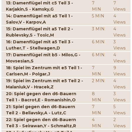
13: Damenflügel mit c5 Teil 3 -
7
7
Karjakin,S - Kamsky,G
MIN
Views
14: Damenflügel mit a5 Teil 1 -
5 MIN
4
Salov,V - Karpov,A
Views
15: Damenflügel mit a5 Teil 2 -
3 MIN
4
Rublevsky,S - Tosic,M
Views
16: Damenflügel mit a5 Teil 3 -
6 MIN
3
Luther,T - Stellwagen,D
Views
17: Damenflügel mit b5 - Milos,G -
6 MIN
4
Movsesian,S
Views
18: Spiel im Zentrum mit e5 Teil 1 -
7
9
Carlsen,M - Polgar,J
MIN
Views
19: Spiel im Zentrum mit e5 Teil 2 -
2 MIN
4
Malaniuk,V - Hracek,Z
Views
20: Spiel gegen den d6-Bauern
8
3
Teil 1 - Bacrot,E - Romanishin,O
MIN
Views
21: Spiel gegen den d6-Bauern
7
5
Teil 2 - Beliavsky,A - Lutz,C
MIN
Views
22: Spiel gegen den d6-Bauern
4
2
Teil 3 - Seirawan,Y - Schmaltz,R
MIN
Views