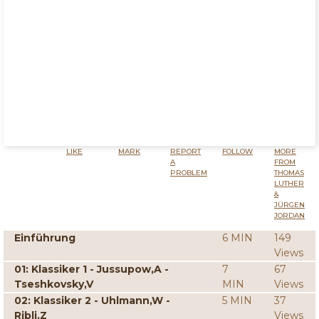
LIKE
MARK
REPORT
FOLLOW
MORE
A
FROM
PROBLEM
THOMAS
LUTHER
&
JÜRGEN
JORDAN
Einführung
6 MIN
149
Views
01: Klassiker 1 - Jussupow,A -
7
67
Tseshkovsky,V
MIN
Views
02: Klassiker 2 - Uhlmann,W -
5 MIN
37
Ribli,Z
Views