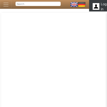
Log
in