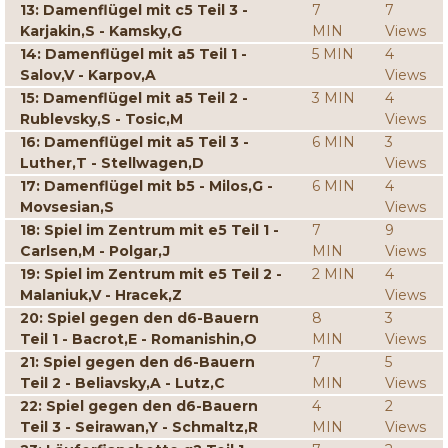
13: Damenflügel mit c5 Teil 3 -
7
7
Karjakin,S - Kamsky,G
MIN
Views
14: Damenflügel mit a5 Teil 1 -
5 MIN
4
Salov,V - Karpov,A
Views
15: Damenflügel mit a5 Teil 2 -
3 MIN
4
Rublevsky,S - Tosic,M
Views
16: Damenflügel mit a5 Teil 3 -
6 MIN
3
Luther,T - Stellwagen,D
Views
17: Damenflügel mit b5 - Milos,G -
6 MIN
4
Movsesian,S
Views
18: Spiel im Zentrum mit e5 Teil 1 -
7
9
Carlsen,M - Polgar,J
MIN
Views
19: Spiel im Zentrum mit e5 Teil 2 -
2 MIN
4
Malaniuk,V - Hracek,Z
Views
20: Spiel gegen den d6-Bauern
8
3
Teil 1 - Bacrot,E - Romanishin,O
MIN
Views
21: Spiel gegen den d6-Bauern
7
5
Teil 2 - Beliavsky,A - Lutz,C
MIN
Views
22: Spiel gegen den d6-Bauern
4
2
Teil 3 - Seirawan,Y - Schmaltz,R
MIN
Views