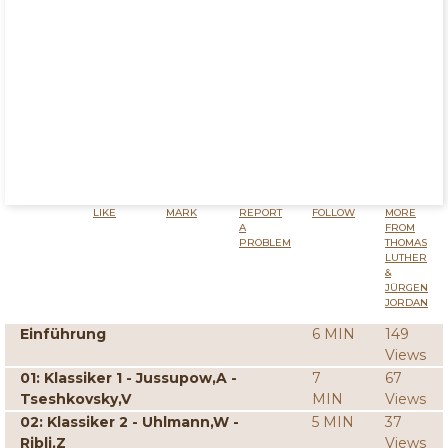
LIKE
MARK
REPORT
FOLLOW
MORE
A
FROM
PROBLEM
THOMAS
LUTHER
&
JÜRGEN
JORDAN
Einführung
6 MIN
149
Views
01: Klassiker 1 - Jussupow,A -
7
67
Tseshkovsky,V
MIN
Views
02: Klassiker 2 - Uhlmann,W -
5 MIN
37
Ribli,Z
Views