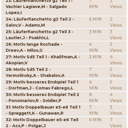
23: Läuferfianchetto g2 Teil 1 -
7
2
Vachier Lagrave,M - Salgado
MIN
Views
Lopez,I
24: Läuferfianchetto g2 Teil 2 -
6 MIN
2
Salov,V - Adams,M
Views
25: Läuferfianchetto g2 Teil 3 -
3 MIN
3
Lautier,J - Psakhis,L
Views
26: Motiv lange Rochade -
4
5
Dreev,A - Milos,G
MIN
Views
27: Motiv Sd5 Teil 1 - Khalifman,A -
3 MIN
4
Akopian,V
Views
28: Motiv Sd5 Teil 2 -
7
5
Yermolinsky,A - Shabalov,A
MIN
Views
29: Motiv besseres Endspiel Teil 1
4
5
- Dorfman,J - Comas Fabrego,L
MIN
Views
30: Motiv besseres Endspiel Teil 2
8
4
- Ponomariov,R - Svidler,P
MIN
Views
31: Motiv Doppelbauer e5-e6 Teil 1
7
3
- Spraggett,K - Gunawan,R
MIN
Views
32: Motiv Doppelbauer e5-e6 Teil
6 MIN
7
2 - Acs,P - Polgar,J
Views