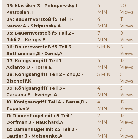
03: Klassiker 3 - Polugaevsky,L -
4
20
Petrosian,T
MIN
Views
04: Bauernvorstoß f5 Teil 1 -
4
11
Ivanov,A - Stripunsky,A
MIN
Views
05: Bauernvorstoß f5 Teil 2 -
7
9
Ribli,Z - Kengis,E
MIN
Views
06: Bauernvorstoß f5 Teil 3 -
5 MIN
6
Sethuraman,S - David,A
Views
07: Königsangriff Teil 1 -
4
12
Adianto,U - Torre,E
MIN
Views
08: Königsangriff Teil 2 - Zhu,C -
5 MIN
5
Bischoff,K
Views
09: Königsangriff Teil 3 -
4
5
Caruana,F - Kveinys,A
MIN
Views
10: Königsangriff Teil 4 - Barua,D -
4
12
Topalov,V
MIN
Views
11: Damenflügel mit c5 Teil 1 -
7
12
Dorfman,J - Hauchard,A
MIN
Views
12: Damenflügel mit c5 Teil 2 -
4
3
Lautier,J - Moiseenko,A
MIN
Views