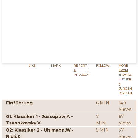
LIKE
MARK
REPORT
FOLLOW
MORE
A
FROM
PROBLEM
THOMAS
LUTHER
&
JÜRGEN
JORDAN
Einführung
6 MIN
149
Views
01: Klassiker 1 - Jussupow,A -
7
67
Tseshkovsky,V
MIN
Views
02: Klassiker 2 - Uhlmann,W -
5 MIN
37
Ribli,Z
Views