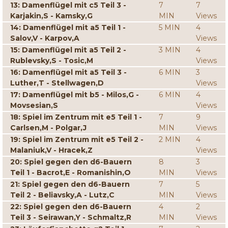
13: Damenflügel mit c5 Teil 3 -
7
7
Karjakin,S - Kamsky,G
MIN
Views
14: Damenflügel mit a5 Teil 1 -
5 MIN
4
Salov,V - Karpov,A
Views
15: Damenflügel mit a5 Teil 2 -
3 MIN
4
Rublevsky,S - Tosic,M
Views
16: Damenflügel mit a5 Teil 3 -
6 MIN
3
Luther,T - Stellwagen,D
Views
17: Damenflügel mit b5 - Milos,G -
6 MIN
4
Movsesian,S
Views
18: Spiel im Zentrum mit e5 Teil 1 -
7
9
Carlsen,M - Polgar,J
MIN
Views
19: Spiel im Zentrum mit e5 Teil 2 -
2 MIN
4
Malaniuk,V - Hracek,Z
Views
20: Spiel gegen den d6-Bauern
8
3
Teil 1 - Bacrot,E - Romanishin,O
MIN
Views
21: Spiel gegen den d6-Bauern
7
5
Teil 2 - Beliavsky,A - Lutz,C
MIN
Views
22: Spiel gegen den d6-Bauern
4
2
Teil 3 - Seirawan,Y - Schmaltz,R
MIN
Views