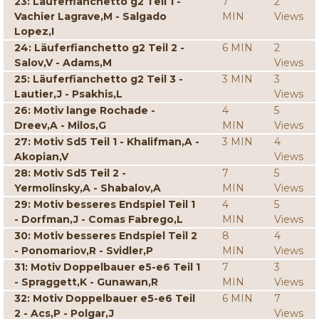
23: Läuferfianchetto g2 Teil 1 -
7
2
Vachier Lagrave,M - Salgado
MIN
Views
Lopez,I
24: Läuferfianchetto g2 Teil 2 -
6 MIN
2
Salov,V - Adams,M
Views
25: Läuferfianchetto g2 Teil 3 -
3 MIN
3
Lautier,J - Psakhis,L
Views
26: Motiv lange Rochade -
4
5
Dreev,A - Milos,G
MIN
Views
27: Motiv Sd5 Teil 1 - Khalifman,A -
3 MIN
4
Akopian,V
Views
28: Motiv Sd5 Teil 2 -
7
5
Yermolinsky,A - Shabalov,A
MIN
Views
29: Motiv besseres Endspiel Teil 1
4
5
- Dorfman,J - Comas Fabrego,L
MIN
Views
30: Motiv besseres Endspiel Teil 2
8
4
- Ponomariov,R - Svidler,P
MIN
Views
31: Motiv Doppelbauer e5-e6 Teil 1
7
3
- Spraggett,K - Gunawan,R
MIN
Views
32: Motiv Doppelbauer e5-e6 Teil
6 MIN
7
2 - Acs,P - Polgar,J
Views