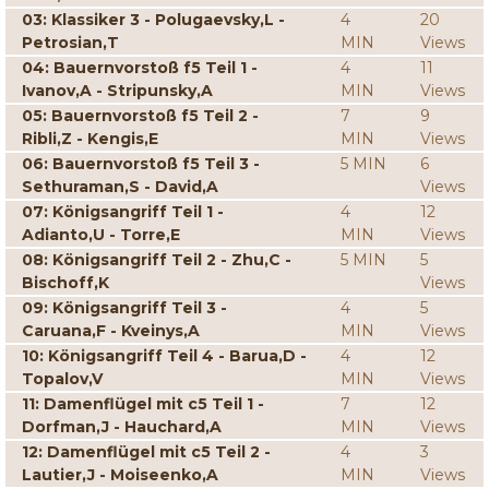
03: Klassiker 3 - Polugaevsky,L -
4
20
Petrosian,T
MIN
Views
04: Bauernvorstoß f5 Teil 1 -
4
11
Ivanov,A - Stripunsky,A
MIN
Views
05: Bauernvorstoß f5 Teil 2 -
7
9
Ribli,Z - Kengis,E
MIN
Views
06: Bauernvorstoß f5 Teil 3 -
5 MIN
6
Sethuraman,S - David,A
Views
07: Königsangriff Teil 1 -
4
12
Adianto,U - Torre,E
MIN
Views
08: Königsangriff Teil 2 - Zhu,C -
5 MIN
5
Bischoff,K
Views
09: Königsangriff Teil 3 -
4
5
Caruana,F - Kveinys,A
MIN
Views
10: Königsangriff Teil 4 - Barua,D -
4
12
Topalov,V
MIN
Views
11: Damenflügel mit c5 Teil 1 -
7
12
Dorfman,J - Hauchard,A
MIN
Views
12: Damenflügel mit c5 Teil 2 -
4
3
Lautier,J - Moiseenko,A
MIN
Views