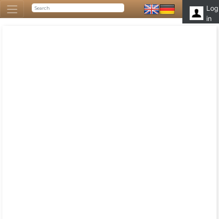
Log
in