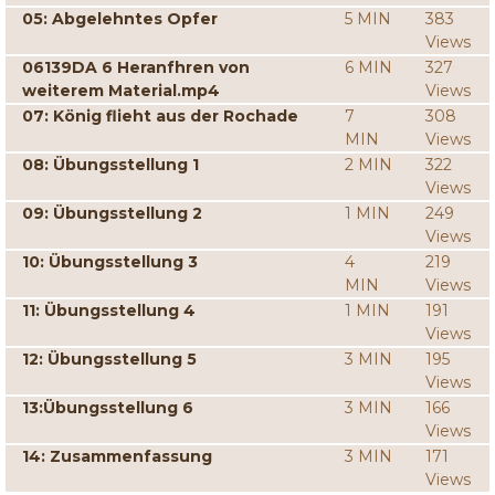
05: Abgelehntes Opfer
5 MIN
383
Views
06139DA 6 Heranfhren von
6 MIN
327
weiterem Material.mp4
Views
07: König flieht aus der Rochade
7
308
MIN
Views
08: Übungsstellung 1
2 MIN
322
Views
09: Übungsstellung 2
1 MIN
249
Views
10: Übungsstellung 3
4
219
MIN
Views
11: Übungsstellung 4
1 MIN
191
Views
12: Übungsstellung 5
3 MIN
195
Views
13:Übungsstellung 6
3 MIN
166
Views
14: Zusammenfassung
3 MIN
171
Views