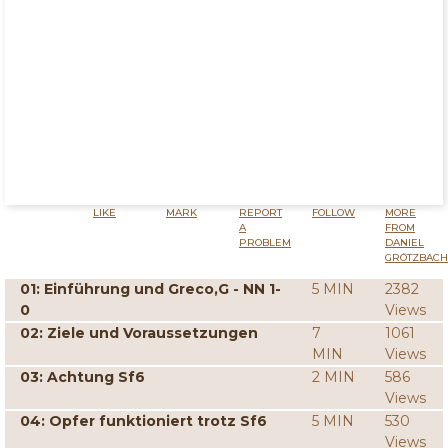
LIKE
MARK
REPORT
FOLLOW
MORE
A
FROM
PROBLEM
DANIEL
GRÖTZBACH
01: Einführung und Greco,G - NN 1-
5 MIN
2382
0
Views
02: Ziele und Voraussetzungen
7
1061
MIN
Views
03: Achtung Sf6
2 MIN
586
Views
04: Opfer funktioniert trotz Sf6
5 MIN
530
Views