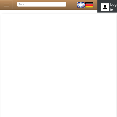
Log
in