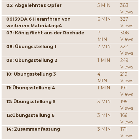
05: Abgelehntes Opfer
5 MIN
383
Views
06139DA 6 Heranfhren von
6 MIN
327
weiterem Material.mp4
Views
07: König flieht aus der Rochade
7
308
MIN
Views
08: Übungsstellung 1
2 MIN
322
Views
09: Übungsstellung 2
1 MIN
249
Views
10: Übungsstellung 3
4
219
MIN
Views
11: Übungsstellung 4
1 MIN
191
Views
12: Übungsstellung 5
3 MIN
195
Views
13:Übungsstellung 6
3 MIN
166
Views
14: Zusammenfassung
3 MIN
171
Views