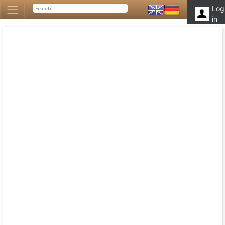
Log
in