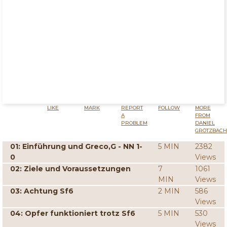
LIKE
MARK
REPORT
FOLLOW
MORE
A
FROM
PROBLEM
DANIEL
GRÖTZBACH
01: Einführung und Greco,G - NN 1-
5 MIN
2382
0
Views
02: Ziele und Voraussetzungen
7
1061
MIN
Views
03: Achtung Sf6
2 MIN
586
Views
04: Opfer funktioniert trotz Sf6
5 MIN
530
Views