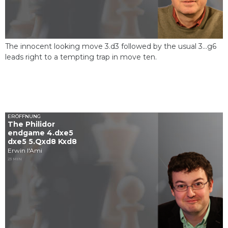
The innocent looking move 3.d3 followed by the usual 3...g6
leads right to a tempting trap in move ten.
ERÖFFNUNG
The Philidor
endgame 4.dxe5
dxe5 5.Qxd8 Kxd8
Erwin l'Ami
23 MIN