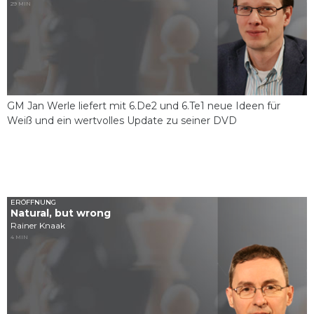
29 MIN
GM Jan Werle liefert mit 6.De2 und 6.Te1 neue Ideen für
Weiß und ein wertvolles Update zu seiner DVD
ERÖFFNUNG
Natural, but wrong
Rainer Knaak
4 MIN