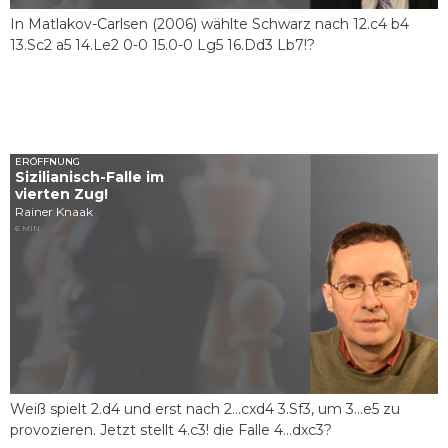
In Matlakov-Carlsen (2006) wählte Schwarz nach 12.c4 b4
13.Sc2 a5 14.Le2 0-0 15.0-0 Lg5 16.Dd3 Lb7!?
ERÖFFNUNG
Sizilianisch-Falle im
vierten Zug!
Rainer Knaak
6 MIN
Weiß spielt 2.d4 und erst nach 2...cxd4 3.Sf3, um 3...e5 zu
provozieren. Jetzt stellt 4.c3! die Falle 4...dxc3?