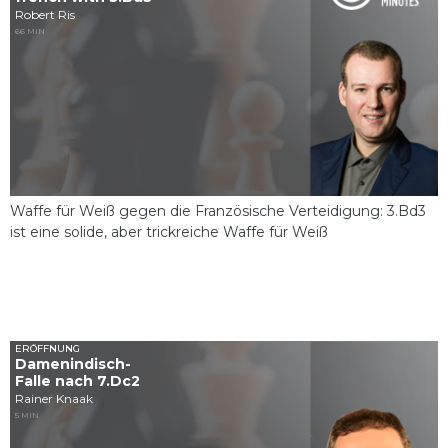
Robert Ris
66 MIN
Waffe für Weiß gegen die Französische Verteidigung: 3.Bd3
ist eine solide, aber trickreiche Waffe für Weiß
ERÖFFNUNG
Damenindisch-
Falle nach 7.Dc2
Rainer Knaak
5 MIN