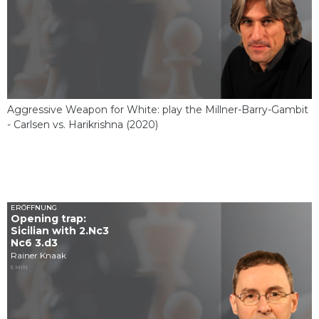
Aggressive Weapon for White: play the Millner-Barry-Gambit
- Carlsen vs. Harikrishna (2020)
ERÖFFNUNG
Opening trap:
Sicilian with 2.Nc3
Nc6 3.d3
Rainer Knaak
5 MIN