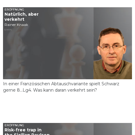
ERÖFFNUNG
Natürlich, aber
verkehrt
Rainer Knaak
5 MIN
In einer Französischen Abtauschvariante spielt Schwarz
gerne 8...Lg4. Was kann daran verkehrt sein?
ERÖFFNUNG
Risk-free trap in