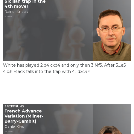
Sicilian trap in the
4th move!
Rainer Knaak
7 MIN
White has played 2.d4 cxd4 and only then 3.Nf3. After 3...e5
4.c3! Black falls into the trap with 4...dxc3?!
ERÖFFNUNG
French Advance
Variation (Milner-
Barry-Gambit)
Daniel King
27 MIN