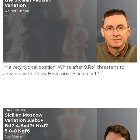
the Sicilian Paulsen
Variation
Rainer Knaak
6 MIN
In a very typical position, White after 9.Re1 threatens to
advance with e4-e5. How must Black react?
ERÖFFNUNG
Sicilian Moscow
Variation 3.Bb5+
Bd7 4.Bxd7+ Nxd7
5.0-0 Ngf6
Jan Werle