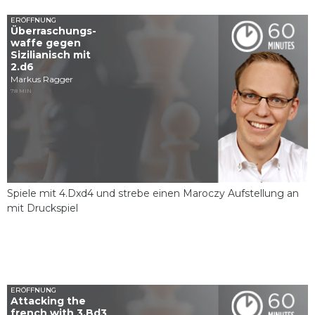
ERÖFFNUNG
Überraschungs-
waffe gegen
Sizilianisch mit
2.d6
Markus Ragger
78 MIN
Spiele mit 4.Dxd4 und strebe einen Maroczy Aufstellung an
mit Druckspiel
ERÖFFNUNG
Attacking the
french with 3.Bd3