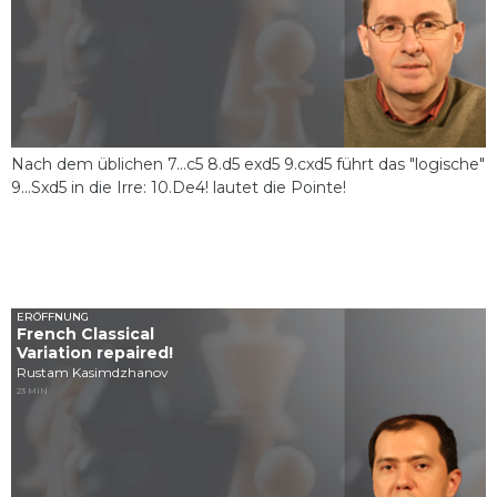
Nach dem üblichen 7...c5 8.d5 exd5 9.cxd5 führt das "logische"
9...Sxd5 in die Irre: 10.De4! lautet die Pointe!
ERÖFFNUNG
French Classical
Variation repaired!
Rustam Kasimdzhanov
23 MIN