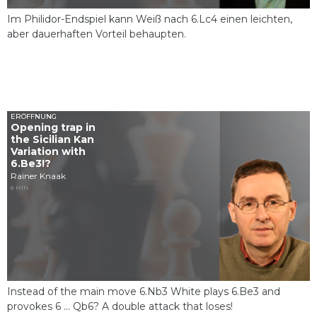
Im Philidor-Endspiel kann Weiß nach 6.Lc4 einen leichten,
aber dauerhaften Vorteil behaupten.
ERÖFFNUNG
Opening trap in
the Sicilian Kan
Variation with
6.Be3!?
Rainer Knaak
6 MIN
Instead of the main move 6.Nb3 White plays 6.Be3 and
provokes 6 ... Qb6? A double attack that loses!