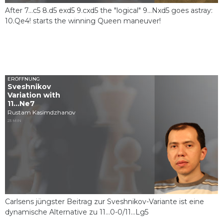
After 7...c5 8.d5 exd5 9.cxd5 the "logical" 9...Nxd5 goes astray:
10.Qe4! starts the winning Queen maneuver!
ERÖFFNUNG
Sveshnikov
Variation with
11...Ne7
Rustam Kasimdzhanov
23 MIN
Carlsens jüngster Beitrag zur Sveshnikov-Variante ist eine
dynamische Alternative zu 11…0-0/11…Lg5