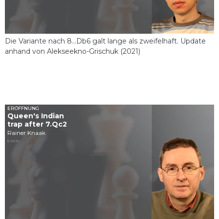
Die Variante nach 8...Db6 galt lange als zweifelhaft. Update
anhand von Alekseekno-Grischuk (2021)
ERÖFFNUNG
Queen's Indian
trap after 7.Qc2
Rainer Knaak
5 MIN