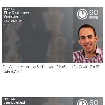
OPENING
The Gashimov
Variation
Lawrence Trent
67 MIN
For White: Meet the Sicilian with 2.Nc3 and 2...d6 with 3.d4!?
cxd4 4.Qxd4
OPENING
Loewenthal