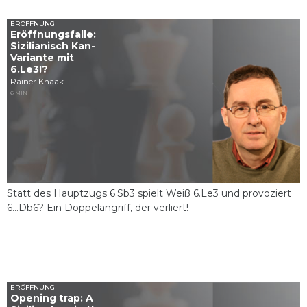
ERÖFFNUNG
Eröffnungsfalle:
Sizilianisch Kan-
Variante mit
6.Le3!?
Rainer Knaak
6 MIN
Statt des Hauptzugs 6.Sb3 spielt Weiß 6.Le3 und provoziert
6...Db6? Ein Doppelangriff, der verliert!
ERÖFFNUNG
Opening trap: A