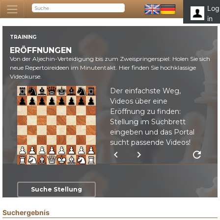
Log
in
TRAINING
ERÖFFNUNGEN
Von der Aljechin-Verteidigung bis zum Zweispringerspiel: Holen Sie sich
neue Repertoireideen im Minutentakt. Hier finden Sie hochklassige
Videokurse.
Der einfachste Weg,
Videos über eine
Eröffnung zu finden:
Stellung im Suchbrett
eingeben und das Portal
sucht passende Videos!
chevron_left
chevron_right
refresh
Suche Stellung
Suchergebnis