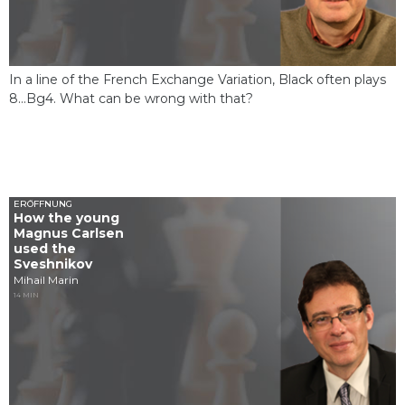
In a line of the French Exchange Variation, Black often plays
8...Bg4. What can be wrong with that?
ERÖFFNUNG
How the young
Magnus Carlsen
used the
Sveshnikov
Mihail Marin
14 MIN