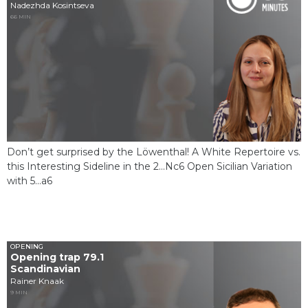
Nadezhda Kosintseva
66 MIN
Don’t get surprised by the Löwenthal! A White Repertoire vs.
this Interesting Sideline in the 2...Nc6 Open Sicilian Variation
with 5...a6
OPENING
Opening trap 79.1
Scandinavian
Rainer Knaak
9 MIN