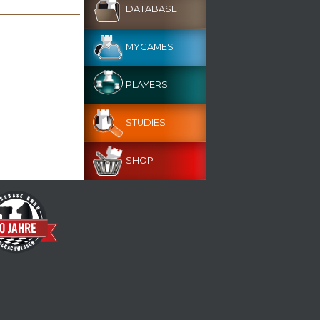
DATABASE
MYGAMES
PLAYERS
STUDIES
SHOP