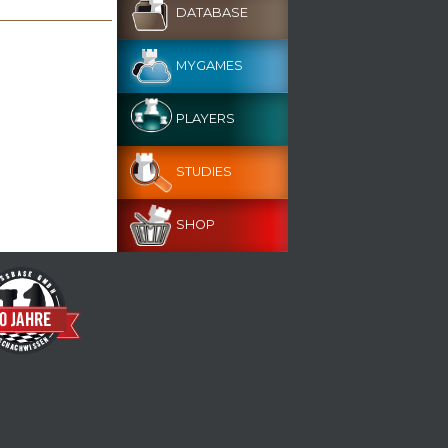
DATABASE
MYGAMES
PLAYERS
STUDIES
SHOP