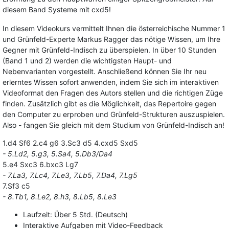
diesem Band Systeme mit cxd5!
In diesem Videokurs vermittelt Ihnen die österreichische Nummer 1
und Grünfeld-Experte Markus Ragger das nötige Wissen, um Ihre
Gegner mit Grünfeld-Indisch zu überspielen. In über 10 Stunden
(Band 1 und 2) werden die wichtigsten Haupt- und
Nebenvarianten vorgestellt. Anschließend können Sie Ihr neu
erlerntes Wissen sofort anwenden, indem Sie sich im interaktiven
Videoformat den Fragen des Autors stellen und die richtigen Züge
finden. Zusätzlich gibt es die Möglichkeit, das Repertoire gegen
den Computer zu erproben und Grünfeld-Strukturen auszuspielen.
Also - fangen Sie gleich mit dem Studium von Grünfeld-Indisch an!
1.d4 Sf6 2.c4 g6 3.Sc3 d5 4.cxd5 Sxd5
- 5.Ld2, 5.g3, 5.Sa4, 5.Db3/Da4
5.e4 Sxc3 6.bxc3 Lg7
- 7.La3, 7.Lc4, 7.Le3, 7.Lb5, 7.Da4, 7.Lg5
7.Sf3 c5
- 8.Tb1, 8.Le2, 8.h3, 8.Lb5, 8.Le3
Laufzeit: Über 5 Std. (Deutsch)
Interaktive Aufgaben mit Video-Feedback