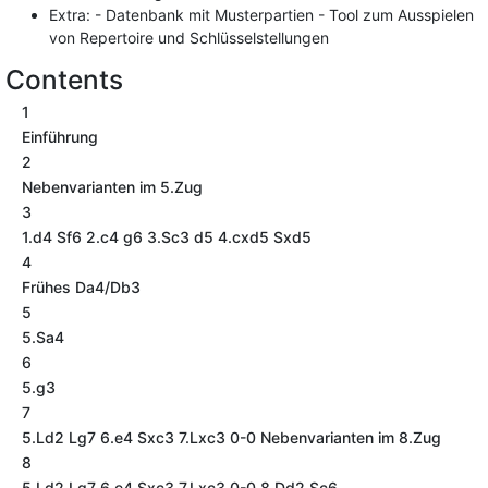
Extra: - Datenbank mit Musterpartien - Tool zum Ausspielen
von Repertoire und Schlüsselstellungen
Contents
1
Einführung
2
Nebenvarianten im 5.Zug
3
1.d4 Sf6 2.c4 g6 3.Sc3 d5 4.cxd5 Sxd5
4
Frühes Da4/Db3
5
5.Sa4
6
5.g3
7
5.Ld2 Lg7 6.e4 Sxc3 7.Lxc3 0-0 Nebenvarianten im 8.Zug
8
5.Ld2 Lg7 6.e4 Sxc3 7.Lxc3 0-0 8.Dd2 Sc6