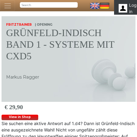
Log
in
FRITZTRAINER
| OPENING
GRÜNFELD-INDISCH
BAND 1 - SYSTEME MIT
CXD5
Markus Ragger
€ 29,90
View in Shop
Sie suchen eine aktive Antwort auf 1.d4? Dann ist Grünfeld-Indisch
eine ausgezeichnete Wahl! Nicht von ungefähr zählt diese
Eröffnung zu den Hauptwaffen einiger Spitzengroßmeister: Auf