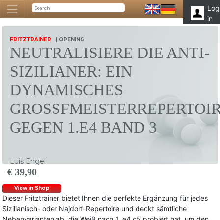
Log
in
FRITZTRAINER
| OPENING
NEUTRALISIERE DIE ANTI-
SIZILIANER: EIN
DYNAMISCHES
GROSSFMEISTERREPERTOIRE
EGEN 1.E4 BAND 3
Luis Engel
€ 39,90
View in Shop
Dieser Fritztrainer bietet Ihnen die perfekte Ergänzung für jedes
Sizilianisch- oder Najdorf-Repertoire und deckt sämtliche
Nebenvarianten ab, die Weiß nach 1. e4 c5 probiert hat, um den