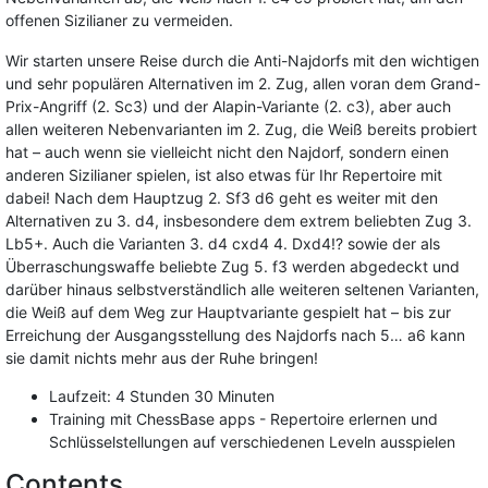
offenen Sizilianer zu vermeiden.
Wir starten unsere Reise durch die Anti-Najdorfs mit den wichtigen
und sehr populären Alternativen im 2. Zug, allen voran dem Grand-
Prix-Angriff (2. Sc3) und der Alapin-Variante (2. c3), aber auch
allen weiteren Nebenvarianten im 2. Zug, die Weiß bereits probiert
hat – auch wenn sie vielleicht nicht den Najdorf, sondern einen
anderen Sizilianer spielen, ist also etwas für Ihr Repertoire mit
dabei! Nach dem Hauptzug 2. Sf3 d6 geht es weiter mit den
Alternativen zu 3. d4, insbesondere dem extrem beliebten Zug 3.
Lb5+. Auch die Varianten 3. d4 cxd4 4. Dxd4!? sowie der als
Überraschungswaffe beliebte Zug 5. f3 werden abgedeckt und
darüber hinaus selbstverständlich alle weiteren seltenen Varianten,
die Weiß auf dem Weg zur Hauptvariante gespielt hat – bis zur
Erreichung der Ausgangsstellung des Najdorfs nach 5… a6 kann
sie damit nichts mehr aus der Ruhe bringen!
Laufzeit: 4 Stunden 30 Minuten
Training mit ChessBase apps - Repertoire erlernen und
Schlüsselstellungen auf verschiedenen Leveln ausspielen
Contents