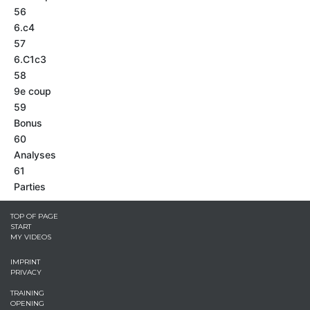
56
6.c4
57
6.C1c3
58
9e coup
59
Bonus
60
Analyses
61
Parties
TOP OF PAGE
START
MY VIDEOS
IMPRINT
PRIVACY
TRAINING
OPENING