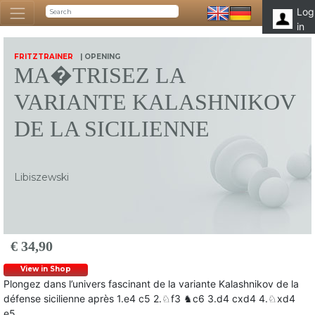
Log
in
FRITZTRAINER
| OPENING
MA�TRISEZ LA
VARIANTE KALASHNIKOV
DE LA SICILIENNE
Libiszewski
€ 34,90
View in Shop
Plongez dans l’univers fascinant de la variante Kalashnikov de la
défense sicilienne après 1.e4 c5 2.♘f3 ♞c6 3.d4 cxd4 4.♘xd4
e5.