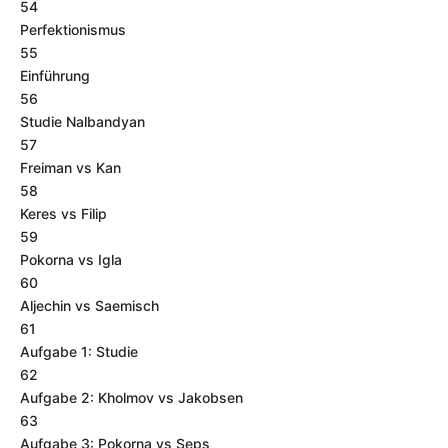
54
Perfektionismus
55
Einführung
56
Studie Nalbandyan
57
Freiman vs Kan
58
Keres vs Filip
59
Pokorna vs Igla
60
Aljechin vs Saemisch
61
Aufgabe 1: Studie
62
Aufgabe 2: Kholmov vs Jakobsen
63
Aufgabe 3: Pokorna vs Seps