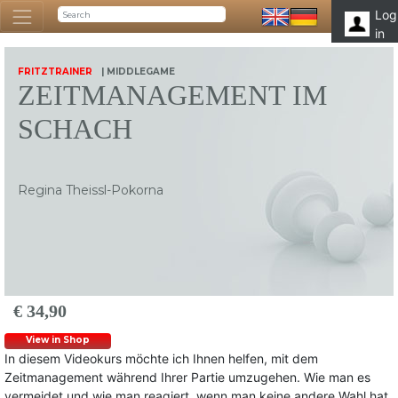
Log
in
FRITZTRAINER
| MIDDLEGAME
ZEITMANAGEMENT IM
SCHACH
Regina Theissl-Pokorna
€ 34,90
View in Shop
In diesem Videokurs möchte ich Ihnen helfen, mit dem
Zeitmanagement während Ihrer Partie umzugehen. Wie man es
vermeidet und wie man reagiert, wenn man keine andere Wahl hat.