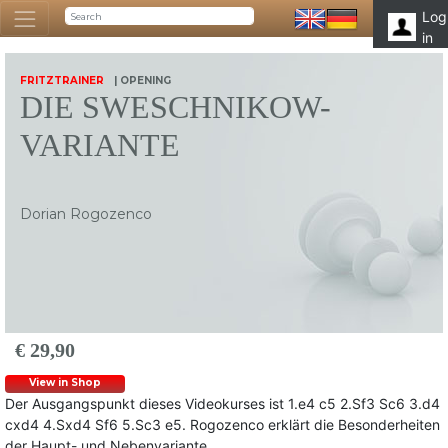
Log
in
FRITZTRAINER
| OPENING
DIE SWESCHNIKOW-
VARIANTE
Dorian Rogozenco
€ 29,90
View in Shop
Der Ausgangspunkt dieses Videokurses ist 1.e4 c5 2.Sf3 Sc6 3.d4
cxd4 4.Sxd4 Sf6 5.Sc3 e5. Rogozenco erklärt die Besonderheiten
der Haupt- und Nebenvariante.