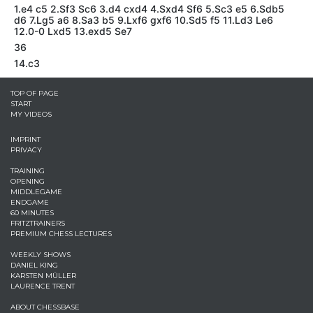
1.e4 c5 2.Sf3 Sc6 3.d4 cxd4 4.Sxd4 Sf6 5.Sc3 e5 6.Sdb5
d6 7.Lg5 a6 8.Sa3 b5 9.Lxf6 gxf6 10.Sd5 f5 11.Ld3 Le6
12.0-0 Lxd5 13.exd5 Se7
36
14.c3
TOP OF PAGE
START
MY VIDEOS
IMPRINT
PRIVACY
TRAINING
OPENING
MIDDLEGAME
ENDGAME
60 MINUTES
FRITZTRAINERS
PREMIUM CHESS LECTURES
WEEKLY SHOWS
DANIEL KING
KARSTEN MÜLLER
LAURENCE TRENT
ABOUT CHESSBASE