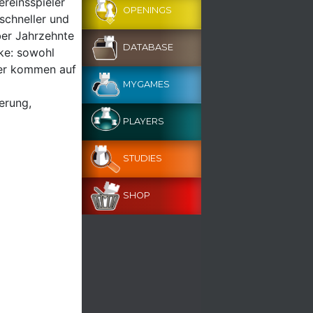
ereinsspieler
OPENINGS
 schneller und
ber Jahrzehnte
DATABASE
rke: sowohl
ter kommen auf
MYGAMES
erung,
PLAYERS
STUDIES
SHOP