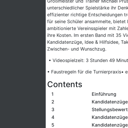
Großmeister und Trainer Michael Prus
unterschiedlicher Spielstärke ihr Den
effizienter richtige Entscheidungen t
für seine Schüler ansammelte, bietet l
ambitionierte Vereinsspieler mit Z
ihre Kosten. Im ersten Band mit 35 V
Kandidatenzüge, Idee & Hilfsidee, Ta
Zwischen- und Wunschzug.
• Videospielzeit: 3 Stunden 49 Minu
• Faustregeln für die Turnierpraxis
• e
Contents
1
Einführung
2
Kandidatenzüge &
3
Stellungsbewer
4
Kandidatenzüge
5
Kandidatenzüge