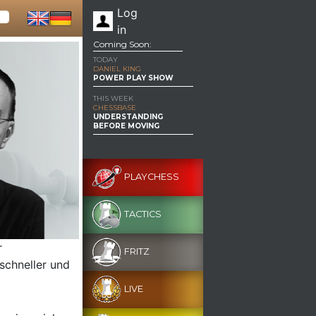
Log
in
Coming Soon:
TODAY
DANIEL KING
POWER PLAY SHOW
THIS WEEK
CHESSBASE
UNDERSTANDING
BEFORE MOVING
PLAYCHESS
TACTICS
r
FRITZ
 schneller und
LIVE