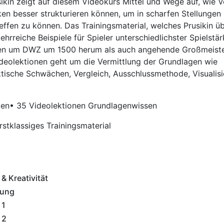
ikin zeigt auf diesem Videokurs Mittel und Wege auf, wie V
ken besser strukturieren können, um in scharfen Stellungen
reffen zu können. Das Trainingsmaterial, welches Prusikin ü
ehrreiche Beispiele für Spieler unterschiedlichster Spielstä
ahlen um DWZ um 1500 herum als auch angehende Großmeis
ideolektionen geht um die Vermittlung der Grundlagen wie
ktische Schwächen, Vergleich, Ausschlussmethode, Visualisi
ten
• 35 Videolektionen Grundlagenwissen
rstklassiges Trainingsmaterial
 Kreativität
tung
 1
 2