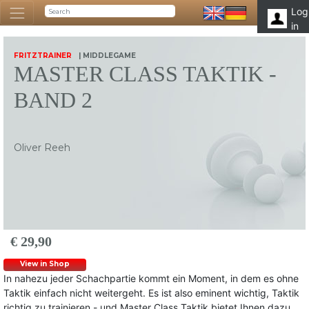
Log
in
FRITZTRAINER
| MIDDLEGAME
MASTER CLASS TAKTIK -
BAND 2
Oliver Reeh
€ 29,90
View in Shop
In nahezu jeder Schachpartie kommt ein Moment, in dem es ohne
Taktik einfach nicht weitergeht. Es ist also eminent wichtig, Taktik
richtig zu trainieren - und Master Class Taktik bietet Ihnen dazu