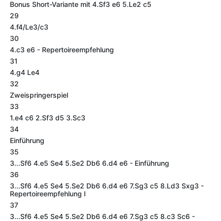
Bonus Short-Variante mit 4.Sf3 e6 5.Le2 c5
29
4.f4/Le3/c3
30
4.c3 e6 - Repertoireempfehlung
31
4.g4 Le4
32
Zweispringerspiel
33
1.e4 c6 2.Sf3 d5 3.Sc3
34
Einführung
35
3...Sf6 4.e5 Se4 5.Se2 Db6 6.d4 e6 - Einführung
36
3...Sf6 4.e5 Se4 5.Se2 Db6 6.d4 e6 7.Sg3 c5 8.Ld3 Sxg3 -
Repertoireempfehlung I
37
3...Sf6 4.e5 Se4 5.Se2 Db6 6.d4 e6 7.Sg3 c5 8.c3 Sc6 -