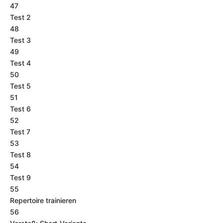
47
Test 2
48
Test 3
49
Test 4
50
Test 5
51
Test 6
52
Test 7
53
Test 8
54
Test 9
55
Repertoire trainieren
56