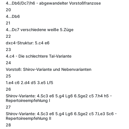
4...Db6/Dc7/h6 - abgewandelter Vorstoßfranzose
20
4...Db6
21
4...Dc7 verschiedene weiße 5.Züge
22
dxc4-Struktur: 5.c4 e6
23
4.c4 - Die schlechtere Tal-Variante
24
Vorstoß: Shirov-Variante und Nebenvarianten
25
1.e4 c6 2.d4 d5 3.e5 Lf5
26
Shirov-Variante: 4.Sc3 e6 5.g4 Lg6 6.Sge2 c5 7.h4 h5 -
Repertoireempfehlung I
27
Shirov-Variante: 4.Sc3 e6 5.g4 Lg6 6.Sge2 c5 7.Le3 Sc6 -
Repertoireempfehlung II
28