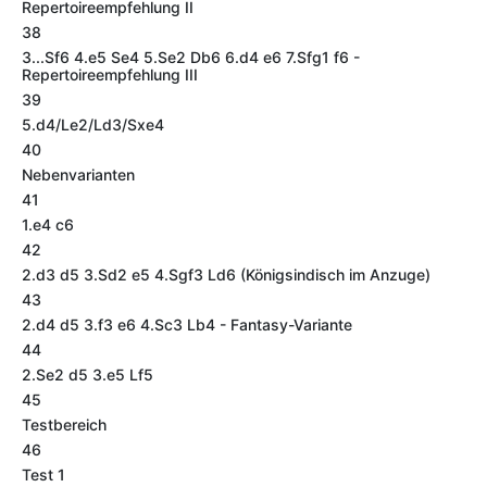
Repertoireempfehlung II
38
3...Sf6 4.e5 Se4 5.Se2 Db6 6.d4 e6 7.Sfg1 f6 -
Repertoireempfehlung III
39
5.d4/Le2/Ld3/Sxe4
40
Nebenvarianten
41
1.e4 c6
42
2.d3 d5 3.Sd2 e5 4.Sgf3 Ld6 (Königsindisch im Anzuge)
43
2.d4 d5 3.f3 e6 4.Sc3 Lb4 - Fantasy-Variante
44
2.Se2 d5 3.e5 Lf5
45
Testbereich
46
Test 1