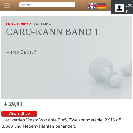
Log
in
FRITZTRAINER
| OPENING
CARO-KANN BAND 1
Marco Baldauf
€ 29,90
View in Shop
Hier werden Vorstoßvariante 3.e5, Zweispringerspiel 2.Sf3 d5
3.Sc3 und Nebenvarianten behandelt.