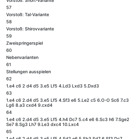
Vorstoß: Short-Variante
57
Vorstoß: Tal-Variante
58
Vorstoß: Shirovvariante
59
Zweispringerspiel
60
Nebenvarianten
61
Stellungen ausspielen
62
1.e4 c6 2 d4 d5 3.e5 Lf5 4.Ld3 Lxd3 5.Dxd3
63
1.e4 c6 2.d4 d5 3.e5 Lf5 4.Sf3 e6 5.Le2 c5 6.O-O Sc6 7.c3
Lg6 8.a3 cxd4 9.cxd4
64
1.e4 c6 2.d4 d5 3.e5 Lf5 4.h4 Dc7 5.c4 e6 6.Sc3 h6 7.Sge2
Se7 8.Sg3 Lh7 9.Le3 dxc4 10.Lxc4
65
1.e4 c6 2.d4 d5 3.e5 Lf5 4.Sd2 e6 5.Sb3 Sd7 6.Sf3 Dc7