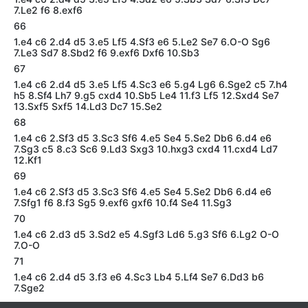
7.Le2 f6 8.exf6
66
1.e4 c6 2.d4 d5 3.e5 Lf5 4.Sf3 e6 5.Le2 Se7 6.O-O Sg6
7.Le3 Sd7 8.Sbd2 f6 9.exf6 Dxf6 10.Sb3
67
1.e4 c6 2.d4 d5 3.e5 Lf5 4.Sc3 e6 5.g4 Lg6 6.Sge2 c5 7.h4
h5 8.Sf4 Lh7 9.g5 cxd4 10.Sb5 Le4 11.f3 Lf5 12.Sxd4 Se7
13.Sxf5 Sxf5 14.Ld3 Dc7 15.Se2
68
1.e4 c6 2.Sf3 d5 3.Sc3 Sf6 4.e5 Se4 5.Se2 Db6 6.d4 e6
7.Sg3 c5 8.c3 Sc6 9.Ld3 Sxg3 10.hxg3 cxd4 11.cxd4 Ld7
12.Kf1
69
1.e4 c6 2.Sf3 d5 3.Sc3 Sf6 4.e5 Se4 5.Se2 Db6 6.d4 e6
7.Sfg1 f6 8.f3 Sg5 9.exf6 gxf6 10.f4 Se4 11.Sg3
70
1.e4 c6 2.d3 d5 3.Sd2 e5 4.Sgf3 Ld6 5.g3 Sf6 6.Lg2 O-O
7.O-O
71
1.e4 c6 2.d4 d5 3.f3 e6 4.Sc3 Lb4 5.Lf4 Se7 6.Dd3 b6
7.Sge2