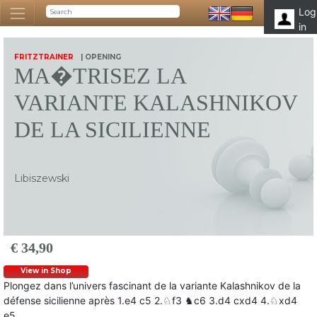
Log
in
FRITZTRAINER
| OPENING
MA�TRISEZ LA
VARIANTE KALASHNIKOV
DE LA SICILIENNE
Libiszewski
€ 34,90
View in Shop
Plongez dans l’univers fascinant de la variante Kalashnikov de la
défense sicilienne après 1.e4 c5 2.♘f3 ♞c6 3.d4 cxd4 4.♘xd4
e5.