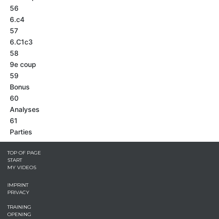
56
6.c4
57
6.C1c3
58
9e coup
59
Bonus
60
Analyses
61
Parties
TOP OF PAGE
START
MY VIDEOS
IMPRINT
PRIVACY
TRAINING
OPENING