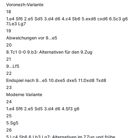
Voronezh-Variante
18
1.e4 Sf6 2.e5 Sd5 3.d4 d6 4.c4 Sb6 5.exd6 cxd6 6.Sc3 g6
7.Le3 Lg7
19
Abweichungen vor 9...e5
20
8.Tc1 0-0 9.b3: Alternativen für den 9.Zug
21
9...Lf5
22
Endspiel nach 9...e5 10.dxe5 dxe5 11.Dxd8 Txd8
23
Moderne Variante
24
1.e4 Sf6 2.e5 Sd5 3.d4 d6 4.Sf3 g6
25
5.Sg5
26
5.Lc4 Sb6 6.Lb3 Lg7: Alternativen im 7.Zug und frühe