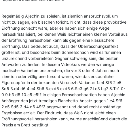
Regelmäßig Aljechin zu spielen, ist ziemlich anspruchsvoll, um
nicht zu sagen, ein bisschen töricht. Nicht, dass diese provokative
Eröffnung schlecht wäre, aber es haben sich einige Wege
herauskristallisiert, bei denen Weiß leichter einen kleinen Vorteil aus
der Eröffnung herausholen kann als gegen eine klassischere
Eröffnung. Das bedeutet auch, dass der Überraschungseffekt
größer ist, und besonders beim Schnellschach wird es für einen
unzureichend vorbereiteten Gegner schwierig sein, die besten
Antworten zu finden. In diesem Videokurs werden wir einige
modische Varianten besprechen, die vor 3 oder 4 Jahren noch
ziemlich oder völlig unerforscht waren, wie das erstaunliche
Figurenopfer in der bekannten Voronezh-Variante: 1.e4 Sf6 2.e5
Sd5 3.d4 d6 4.c4 Sb6 5.exd6 cxd6 6.Sc3 g6 7.Le3 Lg7 8.Tc1 0-
0 9.b3 d5 10.c5 e5!? In einigen Fernschachpartien haben Aljechin-
Anhänger den jetzt trendigen Fianchetto-Ansatz gegen 1.e4 Sf6
2.e5 Sd5 3.d4 d6 4Sf3 angewandt und dabei recht anständige
Ergebnisse erzielt. Der Eindruck, dass Weiß nicht leicht einen
Eröffnungsvorteil herausholen kann, wurde anschließend durch die
Praxis am Brett bestätigt.