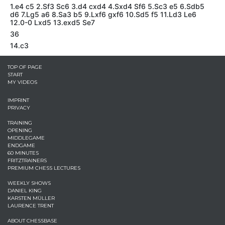
1.e4 c5 2.Sf3 Sc6 3.d4 cxd4 4.Sxd4 Sf6 5.Sc3 e5 6.Sdb5
d6 7.Lg5 a6 8.Sa3 b5 9.Lxf6 gxf6 10.Sd5 f5 11.Ld3 Le6
12.0-0 Lxd5 13.exd5 Se7
36
14.c3
TOP OF PAGE
START
MY VIDEOS
IMPRINT
PRIVACY
TRAINING
OPENING
MIDDLEGAME
ENDGAME
60 MINUTES
FRITZTRAINERS
PREMIUM CHESS LECTURES
WEEKLY SHOWS
DANIEL KING
KARSTEN MÜLLER
LAURENCE TRENT
ABOUT CHESSBASE