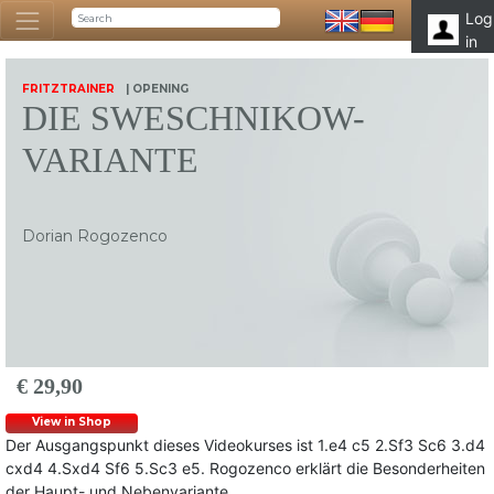
Log
in
FRITZTRAINER
| OPENING
DIE SWESCHNIKOW-
VARIANTE
Dorian Rogozenco
€ 29,90
View in Shop
Der Ausgangspunkt dieses Videokurses ist 1.e4 c5 2.Sf3 Sc6 3.d4
cxd4 4.Sxd4 Sf6 5.Sc3 e5. Rogozenco erklärt die Besonderheiten
der Haupt- und Nebenvariante.