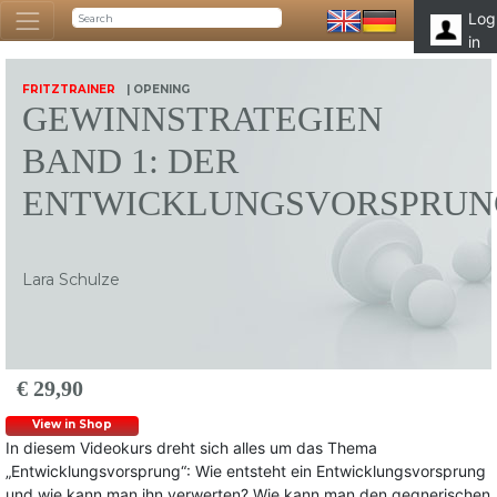
Log
in
FRITZTRAINER
| OPENING
GEWINNSTRATEGIEN
BAND 1: DER
ENTWICKLUNGSVORSPRUN
Lara Schulze
€ 29,90
View in Shop
In diesem Videokurs dreht sich alles um das Thema
„Entwicklungsvorsprung“: Wie entsteht ein Entwicklungsvorsprung
und wie kann man ihn verwerten? Wie kann man den gegnerischen