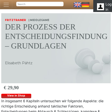
Log
in
FRITZTRAINER
| MIDDLEGAME
DER PROZESS DER
ENTSCHEIDUNGSFINDUNG
– GRUNDLAGEN
Elisabeth Pähtz
€ 29,90
View in Shop
In insgesamt 6 Kapiteln untersuchen wir folgende Aspekte: die
richtige Entscheidung anhand taktischer Faktoren,
Entscheidungen beim Abtausch & Schlagzügen, komplexe &