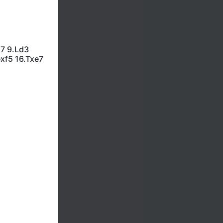
h7 9.Ld3
xf5 16.Txe7