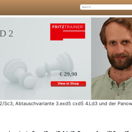
D 2
€ 29,90
View in Shop
d2/Sc3, Abtauschvariante 3.exd5 cxd5 4.Ld3 und der Panow