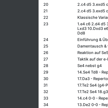
20
2.c4 d5 3.exd5 
21
2.c4 d5 3.exd5 
22
Klassische Varia
23
1.e4 c6 2.d4 d5 
Lxd3 10.Dxd3 e6
Dd8
24
Einführung & Üb
25
Damentausch & w
26
Reaktion auf Se
27
Taktik auf der e-
28
Se4 nebst g4
29
14.Se4 Td8 - Re
30
17.Da3 - Reperto
31
17.Te2 Se4 (g4-P
32
17.Te2 Se4 18.g3
33
14.c4 0-0 - Repe
34
13.De2 0-0 - Re