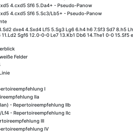
cxd5 4.cxd5 Sf6 5.Da4+ - Pseudo-Panow
cxd5 4.cxd5 Sf6 5.Sc3/Lb5+ - Pseudo-Panow
nte
3.Sd2 dxe4 4.Sxd4 Lf5 5.Sg3 Lg6 6.h4 h6 7.Sf3 Sd7 8.h5 L
 11.Ld2 Sgf6 12.0-0-0 Le7 13.Kb1 Db6 14.The1 0-0 15.Sf5 e
erblick
eiße Felder
5
Linie
pertoireempfehlung I
ireempfehlung IIa
lan) - Repertoireempfehlung IIb
/Lf4 - Repertoireempfehlung IIc
rtoireempfehlung III
pertoireempfehlung IV