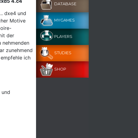
cxd5 4.c4
DATABASE
... dxe4 und
scher Motive
MYGAMES
oire-
it der
PLAYERS
zu nehmenden
zwar zunehmend
STUDIES
r empfehle ich
SHOP
e und