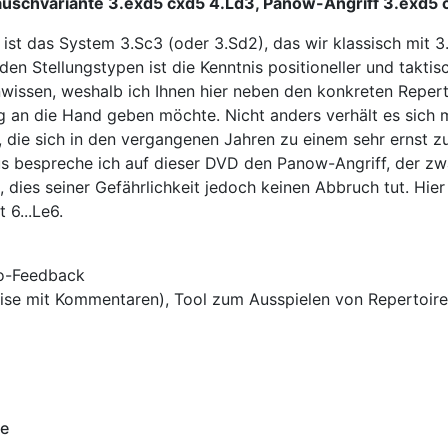
auschvariante 3.exd5 cxd5 4.Ld3, Panow-Angriff 3.exd5 
ist das System 3.Sc3 (oder 3.Sd2), das wir klassisch mit 3
den Stellungstypen ist die Kenntnis positioneller und takti
enwissen, weshalb ich Ihnen hier neben den konkreten Repert
 an die Hand geben möchte. Nicht anders verhält es sich m
, die sich in den vergangenen Jahren zu einem sehr ernst 
us bespreche ich auf dieser DVD den Panow-Angriff, der 
, dies seiner Gefährlichkeit jedoch keinen Abbruch tut. Hie
 6...Le6.
eo-Feedback
weise mit Kommentaren), Tool zum Ausspielen von Repertoir
te