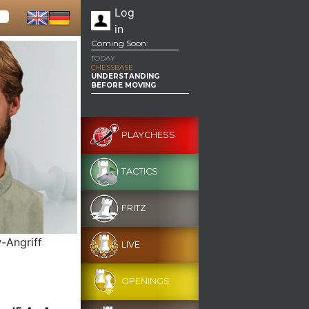
Log
in
Coming Soon:
TODAY
CHESSBASE
UNDERSTANDING
BEFORE MOVING
PLAYCHESS
TACTICS
FRITZ
-Angriff
LIVE
OPENINGS