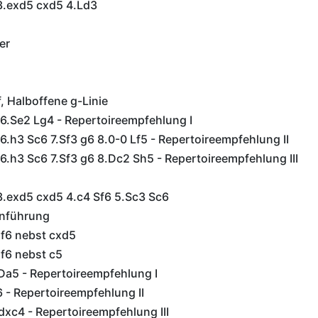
 3.exd5 cxd5 4.Ld3
er
f, Halboffene g-Linie
 6.Se2 Lg4 - Repertoireempfehlung I
 6.h3 Sc6 7.Sf3 g6 8.0-0 Lf5 - Repertoireempfehlung II
 6.h3 Sc6 7.Sf3 g6 8.Dc2 Sh5 - Repertoireempfehlung III
3.exd5 cxd5 4.c4 Sf6 5.Sc3 Sc6
inführung
xf6 nebst cxd5
xf6 nebst c5
Da5 - Repertoireempfehlung I
6 - Repertoireempfehlung II
dxc4 - Repertoireempfehlung III