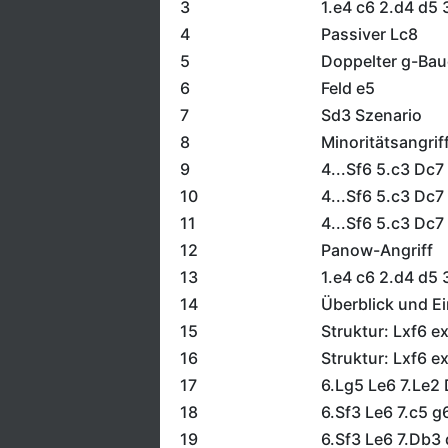
3
1.e4 c6 2.d4 d5
4
Passiver Lc8
5
Doppelter g-Bau
6
Feld e5
7
Sd3 Szenario
8
Minoritätsangrif
9
4...Sf6 5.c3 Dc7
10
4...Sf6 5.c3 Dc7
11
4...Sf6 5.c3 Dc7
12
Panow-Angriff
13
1.e4 c6 2.d4 d5 
14
Überblick und E
15
Struktur: Lxf6 e
16
Struktur: Lxf6 e
17
6.Lg5 Le6 7.Le2 
18
6.Sf3 Le6 7.c5 g
19
6.Sf3 Le6 7.Db3 