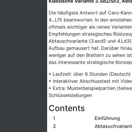
Klassische Variante 3.Sd2/Sc3, Abt
Die häufigste Antwort auf Caro-Kann 
4...Lf5 beantworten. In den entstehen
oftmals wichtiger als reines Variant
Empfehlungen strategisches Rüstzeug
Abtauschvariante (3.exd5 und 4.Ld3)
Aufbau gemausert hat. Darüber hina
weniger auf den Brettern zu sehen ist
das interessante strategische Konzept
• Laufzeit: über 8 Stunden (Deutsch)
• Interaktiver Abschlusstest mit Vid
• Extra: Musterbeispielpartien (teil
Schlüsselstellungen
Contents
1
Einführung
2
Abtasuchvarian