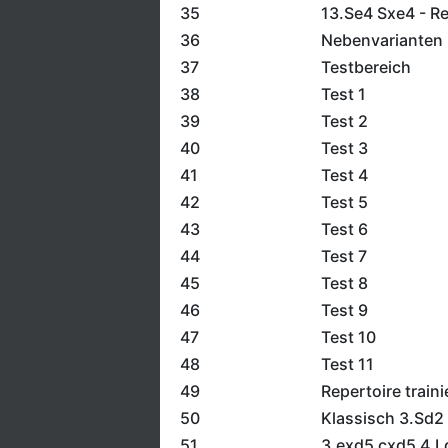
35
13.Se4 Sxe4 - R
36
Nebenvarianten 
37
Testbereich
38
Test 1
39
Test 2
40
Test 3
41
Test 4
42
Test 5
43
Test 6
44
Test 7
45
Test 8
46
Test 9
47
Test 10
48
Test 11
49
Repertoire traini
50
Klassisch 3.Sd2
51
3.exd5 cxd5 4.L