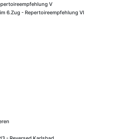
epertoireempfehlung V
im 6.Zug - Repertoireempfehlung VI
eren
d3 - Reversed Karlsbad