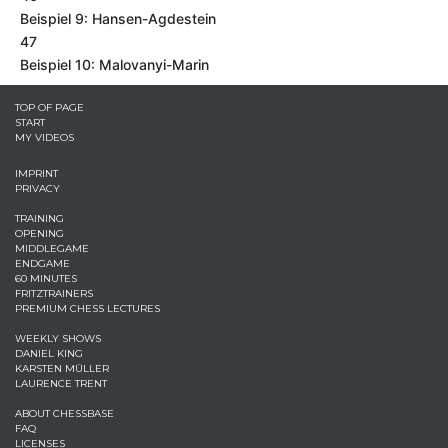
Beispiel 9: Hansen-Agdestein
47
Beispiel 10: Malovanyi-Marin
TOP OF PAGE
START
MY VIDEOS
IMPRINT
PRIVACY
TRAINING
OPENING
MIDDLEGAME
ENDGAME
60 MINUTES
FRITZTRAINERS
PREMIUM CHESS LECTURES
WEEKLY SHOWS
DANIEL KING
KARSTEN MÜLLER
LAURENCE TRENT
ABOUT CHESSBASE
FAQ
LICENSES