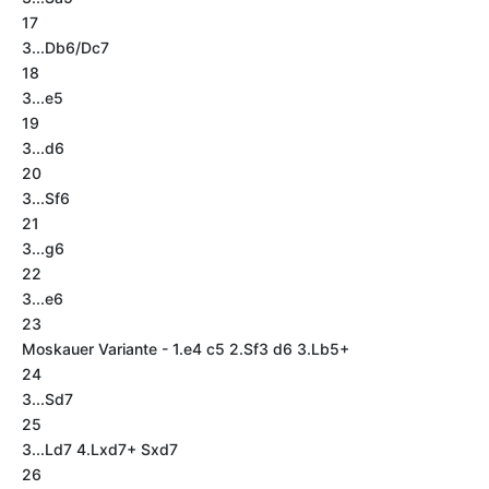
17
3...Db6/Dc7
18
3...e5
19
3...d6
20
3...Sf6
21
3...g6
22
3...e6
23
Moskauer Variante - 1.e4 c5 2.Sf3 d6 3.Lb5+
24
3...Sd7
25
3...Ld7 4.Lxd7+ Sxd7
26