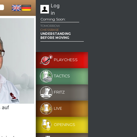
Log
in
Coming Soon:
TOMORROW
CHESSBASE
UNDERSTANDING
BEFORE MOVING
PLAYCHESS
TACTICS
FRITZ
 auf
LIVE
OPENINGS