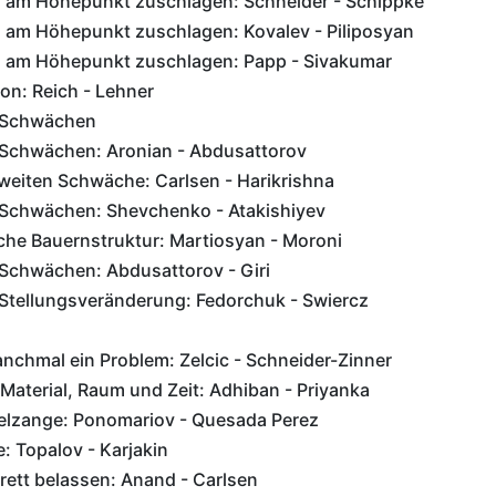
d am Höhepunkt zuschlagen: Schneider - Schippke
d am Höhepunkt zuschlagen: Kovalev - Piliposyan
d am Höhepunkt zuschlagen: Papp - Sivakumar
on: Reich - Lehner
i Schwächen
i Schwächen: Aronian - Abdusattorov
weiten Schwäche: Carlsen - Harikrishna
i Schwächen: Shevchenko - Atakishiyev
sche Bauernstruktur: Martiosyan - Moroni
 Schwächen: Abdusattorov - Giri
 Stellungsveränderung: Fedorchuk - Swiercz
nchmal ein Problem: Zelcic - Schneider-Zinner
aterial, Raum und Zeit: Adhiban - Priyanka
ügelzange: Ponomariov - Quesada Perez
 Topalov - Karjakin
rett belassen: Anand - Carlsen