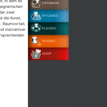
t, in dem es
DATABASE
gegnerischen
 der zwei
MYGAMES
d die Kunst,
. Raumvorteil,
PLAYERS
d instruktiver
versprechenden
STUDIES
SHOP