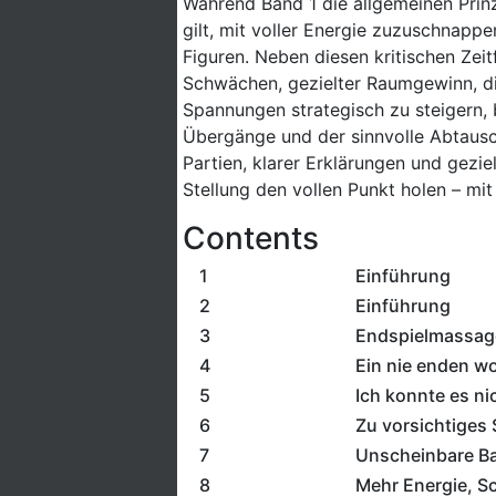
Während Band 1 die allgemeinen Prinz
gilt, mit voller Energie zuzuschnapp
Figuren. Neben diesen kritischen Zeit
Schwächen, gezielter Raumgewinn, di
Spannungen strategisch zu steigern,
Übergänge und der sinnvolle Abtausch
Partien, klarer Erklärungen und gezie
Stellung den vollen Punkt holen – mit
Contents
1
Einführung
2
Einführung
3
Endspielmassag
4
Ein nie enden w
5
Ich konnte es ni
6
Zu vorsichtiges 
7
Unscheinbare B
8
Mehr Energie, S