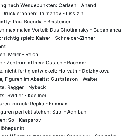
ung nach Wendepunkten: Carlsen - Anand
 Druck erhöhen: Taimanov - Lissizin
otty: Ruiz Buendia - Beisteiner
en maximalen Vorteil: Dus Chotimirsky - Capablanca
sichtig spielt: Kaiser - Schneider-Zinner
ent
: Meier - Reich
te - Zentrum öffnen: Gstach - Bachner
te, nicht fertig entwickelt: Horvath - Dolzhykova
te, Figuren im Abseits: Gustafsson - Walter
ts: Ragger - Nyback
s: Svidler - Koellner
uren zurück: Repka - Fridman
iguren perfekt stehen: Supi - Adhiban
n: So - Kasparov
Höhepunkt