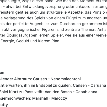
ipien legte, zeigt dieser Band, wie man den Moment erkenn
en – etwa bei Entwicklungsvorsprung oder unkoordinierten 
fenstern geht es auch um strukturelle Aspekte: das Prinzip
e Verlagerung des Spiels von einem Flügel zum anderen un
 bis der perfekte Augenblick zum Durchbruch gekommen ist
 aktiver gegnerischer Figuren sind zentrale Themen. Anhan
lter Übungsaufgaben lernen Spieler, wie sie aus einer viel
 Energie, Geduld und klarem Plan.
en
ollender Albtraum: Carlsen - Nepomniachtchi
cht erwarten, ihn im Endspiel zu quälen: Carlsen - Caruana
Spiel führt zu Passivität: Van den Bosch - Capablanca
auernschwächen: Marshall - Maroczy
cotty