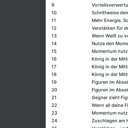
9
Vorteilsverwert
10
Schrittweise den
11
Mehr Energie, Sc
12
Verstärken für d
13
Wenn Weiß zu vor
14
Nutze den Mom
15
Momentum nutzen
16
König in der Mit
17
König in der Mit
18
König in der Mit
19
Figuren im Absei
20
Figuren im Abseit
21
Gegner zieht Fig
22
Wenn all deine F
23
Momentum nutze
24
Zuschlagen am 