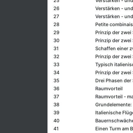
25
Verstärken - un
26
Verstärken - un
27
Verstärken - un
28
Petite combinais
29
Prinzip der zwe
30
Prinzip der zwe
31
Schaffen einer z
32
Prinzip der zwe
33
Typisch italieni
34
Prinzip der zwei
35
Drei Phasen der
36
Raumvorteil
37
Raumvorteil - ma
38
Grundelemente: M
39
Italienische Fl
40
Bauernschwäche:
41
Einen Turm am B