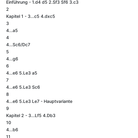
Einführung - 1.d4 d5 2.Sf3 Sf6 3.c3
2
Kapitel 1 - 3...c5 4.dxc5
3
4...a5
4
4...Sc6/Dc7
5
4...g6
6
4...e6 5.Le3 a5
7
4...e6 5.Le3 Sc6
8
4...e6 5.Le3 Le7 - Hauptvariante
9
Kapitel 2 - 3...Lf5 4.Db3
10
4...b6
11