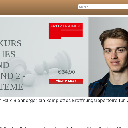
URS F
ES V
 F
€ 34,90
 2 - K
View in Shop
TEME
 Felix Blohberger ein komplettes Eröffnungsrepertoire für 