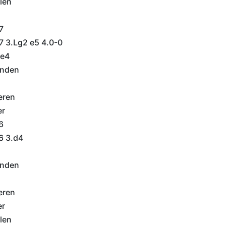
len
7
7 3.Lg2 e5 4.0-0
/e4
inden
eren
er
6
6 3.d4
inden
eren
er
len