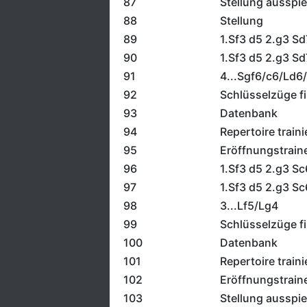
87
Stellung ausspie
88
Stellung
89
1.Sf3 d5 2.g3 Sd
90
1.Sf3 d5 2.g3 Sd
91
4...Sgf6/c6/Ld6
92
Schlüsselzüge f
93
Datenbank
94
Repertoire traini
95
Eröffnungstrain
96
1.Sf3 d5 2.g3 Sc
97
1.Sf3 d5 2.g3 Sc
98
3...Lf5/Lg4
99
Schlüsselzüge f
100
Datenbank
101
Repertoire traini
102
Eröffnungstrain
103
Stellung ausspie