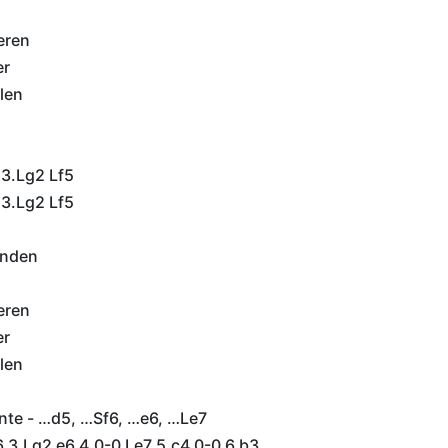
eren
er
len
 3.Lg2 Lf5
 3.Lg2 Lf5
inden
eren
er
len
nte - …d5, …Sf6, …e6, …Le7
6 3.Lg2 e6 4.0-0 Le7 5.c4 0-0 6.b3