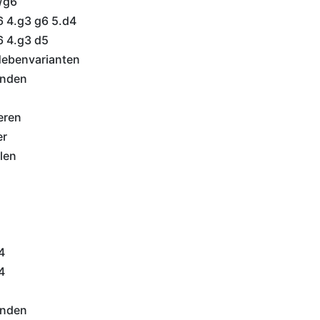
/g6
6 4.g3 g6 5.d4
6 4.g3 d5
Nebenvarianten
inden
eren
er
len
4
4
inden