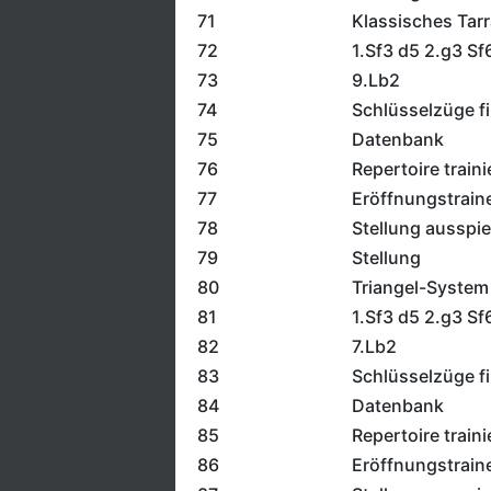
71
Klassisches Tar
72
1.Sf3 d5 2.g3 Sf
73
9.Lb2
74
Schlüsselzüge f
75
Datenbank
76
Repertoire traini
77
Eröffnungstrain
78
Stellung ausspie
79
Stellung
80
Triangel-System
81
1.Sf3 d5 2.g3 Sf
82
7.Lb2
83
Schlüsselzüge f
84
Datenbank
85
Repertoire traini
86
Eröffnungstrain