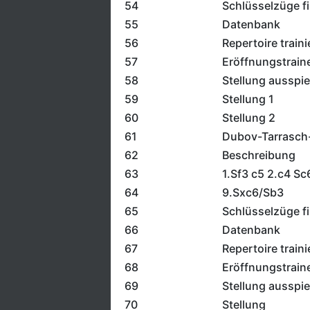
54
Schlüsselzüge f
55
Datenbank
56
Repertoire traini
57
Eröffnungstrain
58
Stellung ausspie
59
Stellung 1
60
Stellung 2
61
Dubov-Tarrasch
62
Beschreibung
63
1.Sf3 c5 2.c4 Sc
64
9.Sxc6/Sb3
65
Schlüsselzüge f
66
Datenbank
67
Repertoire traini
68
Eröffnungstrain
69
Stellung ausspie
70
Stellung