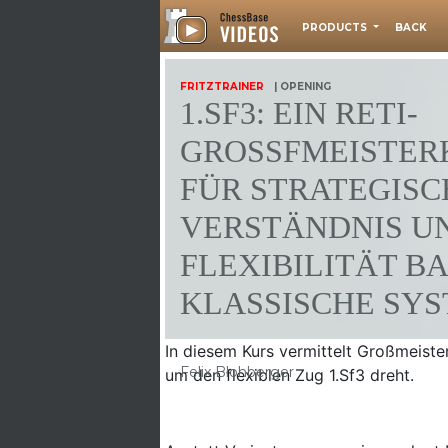
PRODUCTS
BACK
FRITZTRAINER
| OPENING
1.SF3: EIN RETI-
GROSSFMEISTERK
ÜR STRATEGISCH
ERSTÄNDNIS UND
LEXIBILITÄT BAND
LASSISCHE SYS
In diesem Kurs vermittelt Großmeister
Felix Blohberger
um den flexiblen Zug 1.Sf3 dreht.