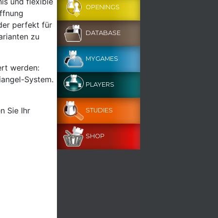
is und flexible
OPENINGS
ffnung
der perfekt für
DATABASE
Varianten zu
MYGAMES
ert werden:
Triangel-System.
PLAYERS
n Sie Ihr
STUDIES
SHOP