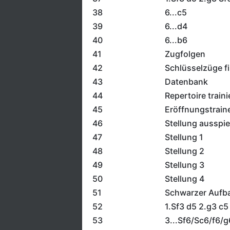
38
6...c5
39
6...d4
40
6...b6
41
Zugfolgen
42
Schlüsselzüge f
43
Datenbank
44
Repertoire traini
45
Eröffnungstrain
46
Stellung ausspie
47
Stellung 1
48
Stellung 2
49
Stellung 3
50
Stellung 4
51
Schwarzer Aufbau
52
1.Sf3 d5 2.g3 c5
53
3...Sf6/Sc6/f6/g