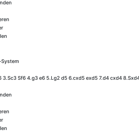
inden
eren
er
len
-System
6 3.Sc3 Sf6 4.g3 e6 5.Lg2 d5 6.cxd5 exd5 7.d4 cxd4 8.Sxd
inden
eren
er
len