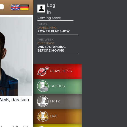
Log
in
Coming Soon:
TODAY
DANIEL KING
POWER PLAY SHOW
THIS WEEK
CHESSBASE
UNDERSTANDING
BEFORE MOVING
PLAYCHESS
TACTICS
Weiß, das sich
FRITZ
LIVE