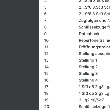
4
2...Sc6 3.Sc3 e5
5
2...Sf6 3.Sc3 Sc
6
2...Sf6 3.Sc3 Sc
7
Zugfolgen und 
8
Schlüsselzüge f
9
Datenbank
10
Repertoire traini
11
Eröffnungstrain
12
Stellung ausspie
13
Stellung 1
14
Stellung 2
15
Stellung 3
16
Stellung 4
17
1.Sf3 d5 2.g3 Lg
18
1.Sf3 d5 2.g3 Lg
19
3.Lg2 c6/Sd7
20
Schlüsselzüge f