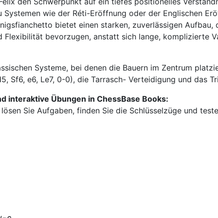
Felix den Schwerpunkt auf ein tiefes positionelles Verständn
 Systemen wie der Réti-Eröffnung oder der Englischen Erö
nigsfianchetto bietet einen starken, zuverlässigen Aufbau, 
nd Flexibilität bevorzugen, anstatt sich lange, komplizierte 
assischen Systeme, bei denen die Bauern im Zentrum platzi
 (d5, Sf6, e6, Le7, 0-0), die Tarrasch- Verteidigung und das 
nd interaktive Übungen in ChessBase Books:
, lösen Sie Aufgaben, finden Sie die Schlüsselzüge und teste