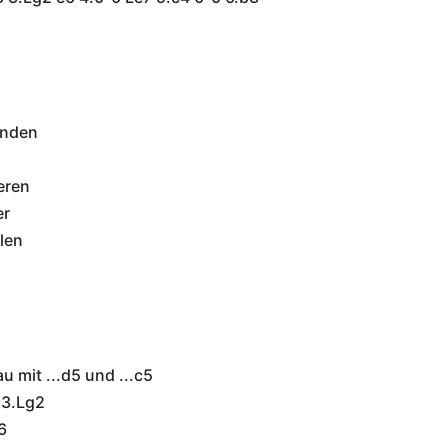
inden
eren
er
len
 mit ...d5 und ...c5
 3.Lg2
6