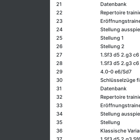
21
Datenbank
22
Repertoire traini
23
Eröffnungstrain
24
Stellung ausspie
25
Stellung 1
26
Stellung 2
27
1.Sf3 d5 2.g3 c6
28
1.Sf3 d5 2.g3 c6
29
4.0-0 e6/Sd7
30
Schlüsselzüge f
31
Datenbank
32
Repertoire traini
33
Eröffnungstrain
34
Stellung ausspie
35
Stellung
36
Klassische Varia
37
1.Sf3 d5 2.g3 Sf