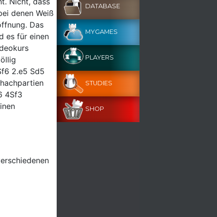
t. Nicht, dass
DATABASE
 bei denen Weiß
öffnung. Das
MYGAMES
 es für einen
ideokurs
PLAYERS
öllig
Sf6 2.e5 Sd5
chachpartien
STUDIES
6 4Sf3
einen
SHOP
verschiedenen