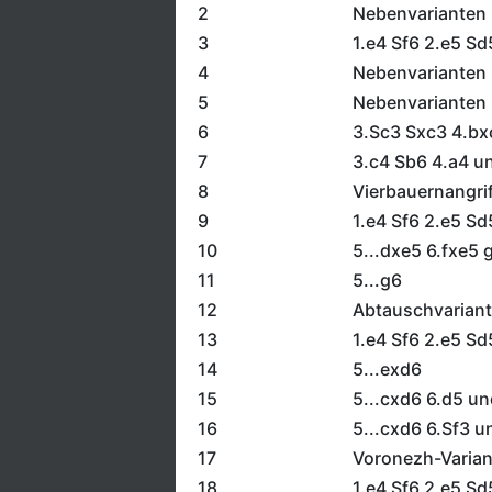
2
Nebenvarianten
3
1.e4 Sf6 2.e5 Sd
4
Nebenvarianten 
5
Nebenvarianten 
6
3.Sc3 Sxc3 4.bx
7
3.c4 Sb6 4.a4 u
8
Vierbauernangrif
9
1.e4 Sf6 2.e5 Sd
10
5...dxe5 6.fxe5 
11
5...g6
12
Abtauschvarian
13
1.e4 Sf6 2.e5 Sd
14
5...exd6
15
5...cxd6 6.d5 un
16
5...cxd6 6.Sf3 u
17
Voronezh-Varian
18
1.e4 Sf6 2.e5 Sd