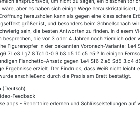
emlich anspruchsvoll, um nicht zu sagen, ein bisschen törich
 wäre, aber es haben sich einige Wege herauskristallisiert,
r Eröffnung herausholen kann als gegen eine klassischere Er
seffekt größer ist, und besonders beim Schnellschach wird
hwierig sein, die besten Antworten zu finden. In diesem V
 besprechen, die vor 3 oder 4 Jahren noch ziemlich oder v
che Figurenopfer in der bekannten Voronezh-Variante: 1.e4 
6 7.Le3 Lg7 8.Tc1 0-0 9.b3 d5 10.c5 e5!? In einigen Ferns
rendigen Fianchetto-Ansatz gegen 1.e4 Sf6 2.e5 Sd5 3.d4 d
 Ergebnisse erzielt. Der Eindruck, dass Weiß nicht leicht 
wurde anschließend durch die Praxis am Brett bestätigt.
n (Deutsch)
 Video-Feedback
se apps - Repertoire erlernen und Schlüsselstellungen auf 