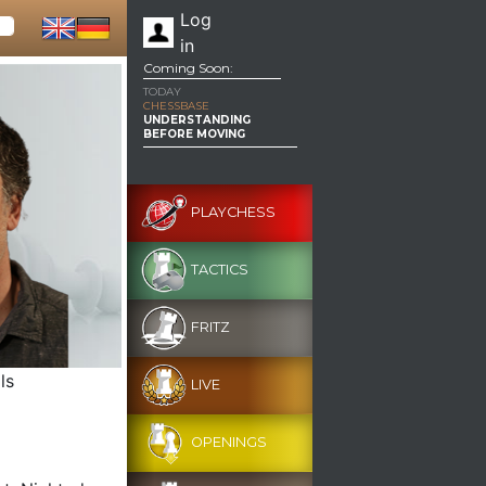
Log
in
Coming Soon:
TODAY
CHESSBASE
UNDERSTANDING
BEFORE MOVING
PLAYCHESS
TACTICS
FRITZ
ls
LIVE
OPENINGS