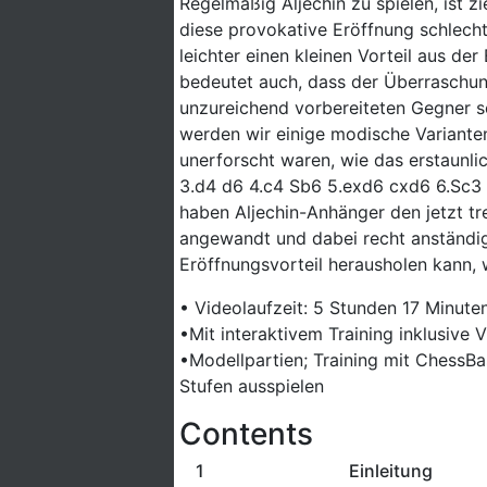
Regelmäßig Aljechin zu spielen, ist zi
diese provokative Eröffnung schlecht
leichter einen kleinen Vorteil aus de
bedeutet auch, dass der Überraschung
unzureichend vorbereiteten Gegner sc
werden wir einige modische Varianten
unerforscht waren, wie das erstaunli
3.d4 d6 4.c4 Sb6 5.exd6 cxd6 6.Sc3 g
haben Aljechin-Anhänger den jetzt t
angewandt und dabei recht anständige
Eröffnungsvorteil herausholen kann, 
• Videolaufzeit: 5 Stunden 17 Minute
•Mit interaktivem Training inklusive
•Modellpartien; Training mit ChessBa
Stufen ausspielen
Contents
1
Einleitung