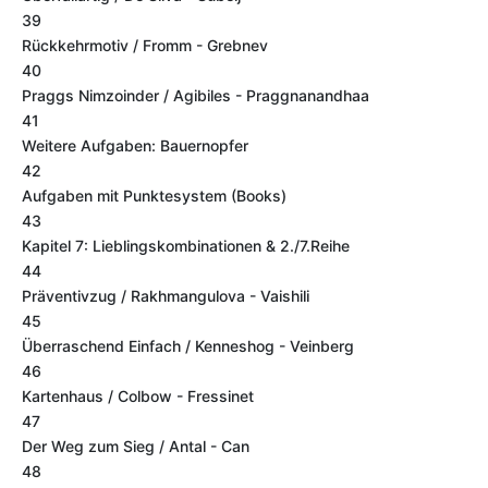
39
Rückkehrmotiv / Fromm - Grebnev
40
Praggs Nimzoinder / Agibiles - Praggnanandhaa
41
Weitere Aufgaben: Bauernopfer
42
Aufgaben mit Punktesystem (Books)
43
Kapitel 7: Lieblingskombinationen & 2./7.Reihe
44
Präventivzug / Rakhmangulova - Vaishili
45
Überraschend Einfach / Kenneshog - Veinberg
46
Kartenhaus / Colbow - Fressinet
47
Der Weg zum Sieg / Antal - Can
48