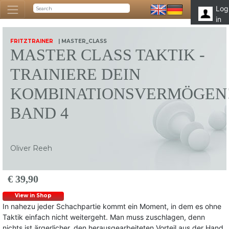
Log
in
FRITZTRAINER
| MASTER_CLASS
MASTER CLASS TAKTIK -
TRAINIERE DEIN
KOMBINATIONSVERMÖGEN
BAND 4
Oliver Reeh
€ 39,90
View in Shop
In nahezu jeder Schachpartie kommt ein Moment, in dem es ohne
Taktik einfach nicht weitergeht. Man muss zuschlagen, denn
nichts ist ärgerlicher, den herausgearbeiteten Vorteil aus der Hand