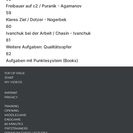
Freibauer auf c2 / Puranik - Agamanov
59
Klares Ziel / Dotzer - Nogerbek
60
Ivanchuk bei der Arbeit / Chasin - Ivanchuk
61
Weitere Aufgaben: Qualitätsopfer
62
Aufgaben mit Punktesystem (Books)
TOP OF PAGE
START
MY VIDEOS
IMPRINT
PRIVACY
TRAINING
OPENING
MIDDLEGAME
ENDGAME
60 MINUTES
FRITZTRAINERS
PREMIUM CHESS LECTURES