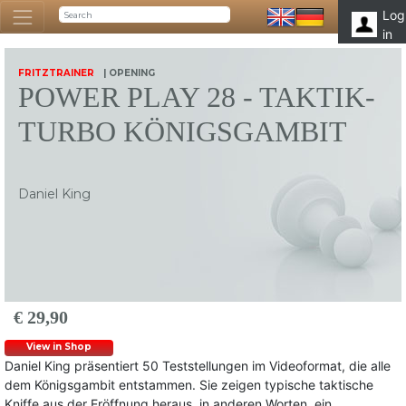
Log
in
FRITZTRAINER
| OPENING
POWER PLAY 28 - TAKTIK-
TURBO KÖNIGSGAMBIT
Daniel King
€ 29,90
View in Shop
Daniel King präsentiert 50 Teststellungen im Videoformat, die alle
dem Königsgambit entstammen. Sie zeigen typische taktische
Kniffe aus der Eröffnung heraus, in anderen Worten, ein