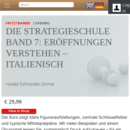
Log
in
FRITZTRAINER
| OPENING
DIE STRATEGIESCHULE
BAND 7: ERÖFFNUNGEN
VERSTEHEN –
ITALIENISCH
Harald Schneider-Zinner
€ 29,90
View in Shop
Der Kurs zeigt klare Figurenaufstellungen, zentrale Schlüsselfelder
und typische Mittelspielpläne. Mit vielen Beispielen und einem
Übungsteil lernen Sie, systematisch Druck aufzubauen – für ein