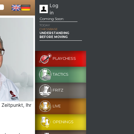
Log
in
Coming Soon:
TODAY
CHESSBASE
UNDERSTANDING
BEFORE MOVING
PLAYCHESS
TACTICS
FRITZ
Zeitpunkt, Ihr
LIVE
OPENINGS