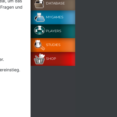
eal, um das
DATABASE
e Fragen und
MYGAMES
PLAYERS
STUDIES
r.
SHOP
ereinstieg.