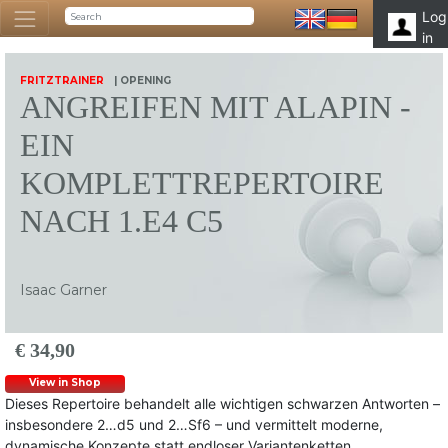
Log
in
FRITZTRAINER
| OPENING
ANGREIFEN MIT ALAPIN -
EIN
KOMPLETTREPERTOIRE
NACH 1.E4 C5
Isaac Garner
€ 34,90
View in Shop
Dieses Repertoire behandelt alle wichtigen schwarzen Antworten –
insbesondere 2…d5 und 2…Sf6 – und vermittelt moderne,
dynamische Konzepte statt endloser Variantenketten.