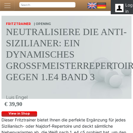
Log
in
FRITZTRAINER
| OPENING
NEUTRALISIERE DIE ANTI-
SIZILIANER: EIN
DYNAMISCHES
GROSSFMEISTERREPERTOIRE
EGEN 1.E4 BAND 3
Luis Engel
€ 39,90
View in Shop
Dieser Fritztrainer bietet Ihnen die perfekte Ergänzung für jedes
Sizilianisch- oder Najdorf-Repertoire und deckt sämtliche
Nebenvarianten ab, die Weiß nach 1. e4 c5 probiert hat, um den