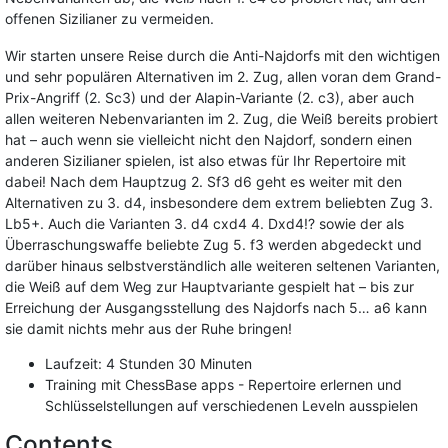
offenen Sizilianer zu vermeiden.
Wir starten unsere Reise durch die Anti-Najdorfs mit den wichtigen
und sehr populären Alternativen im 2. Zug, allen voran dem Grand-
Prix-Angriff (2. Sc3) und der Alapin-Variante (2. c3), aber auch
allen weiteren Nebenvarianten im 2. Zug, die Weiß bereits probiert
hat – auch wenn sie vielleicht nicht den Najdorf, sondern einen
anderen Sizilianer spielen, ist also etwas für Ihr Repertoire mit
dabei! Nach dem Hauptzug 2. Sf3 d6 geht es weiter mit den
Alternativen zu 3. d4, insbesondere dem extrem beliebten Zug 3.
Lb5+. Auch die Varianten 3. d4 cxd4 4. Dxd4!? sowie der als
Überraschungswaffe beliebte Zug 5. f3 werden abgedeckt und
darüber hinaus selbstverständlich alle weiteren seltenen Varianten,
die Weiß auf dem Weg zur Hauptvariante gespielt hat – bis zur
Erreichung der Ausgangsstellung des Najdorfs nach 5… a6 kann
sie damit nichts mehr aus der Ruhe bringen!
Laufzeit: 4 Stunden 30 Minuten
Training mit ChessBase apps - Repertoire erlernen und
Schlüsselstellungen auf verschiedenen Leveln ausspielen
Contents