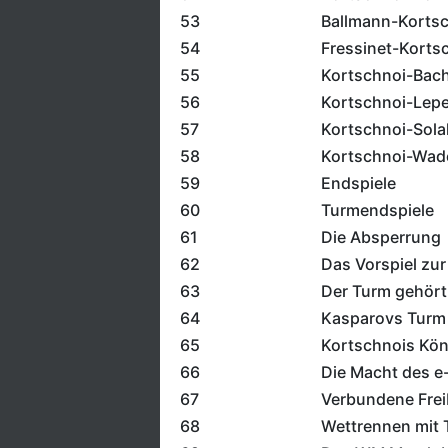
53
Ballmann-Korts
54
Fressinet-Korts
55
Kortschnoi-Bac
56
Kortschnoi-Lepel
57
Kortschnoi-Sola
58
Kortschnoi-Wad
59
Endspiele
60
Turmendspiele
61
Die Absperrung
62
Das Vorspiel zu
63
Der Turm gehört 
64
Kasparovs Turm 
65
Kortschnois Kön
66
Die Macht des e
67
Verbundene Frei
68
Wettrennen mit 