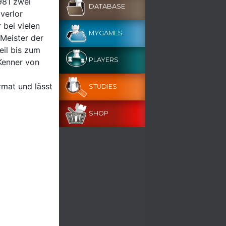
981 zwei
DATABASE
verlor
 bei vielen
MYGAMES
 Meister der
eil bis zum
PLAYERS
Kenner von
mat und lässt
STUDIES
SHOP