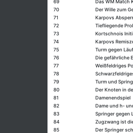
69
Das WM Match K
70
Der Wille zum G
71
Karpovs Absper
72
Tiefliegende Pr
73
Kortschnois Initi
74
Karpovs Remisz
75
Turm gegen Läuf
76
Die gefährliche 
77
Weißfeldriges P
78
Schwarzfeldrige
79
Turm und Spring
80
Der Knoten in d
81
Damenendspiel
82
Dame und h- un
83
Springer gegen 
84
Zugzwang ist di
85
Der Springer sch