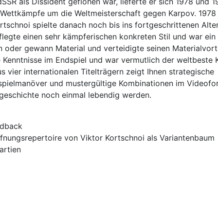
R als Dissident geflohen war, lieferte er sich 1978 und 1
 Wettkämpfe um die Weltmeisterschaft gegen Karpov. 1978 
tschnoi spielte danach noch bis ins fortgeschrittenen Alter
flegte einen sehr kämpferischen konkreten Stil und war ein
 oder gewann Material und verteidigte seinen Materialvort
 Kenntnisse im Endspiel und war vermutlich der weltbeste 
vier internationalen Titelträgern zeigt Ihnen strategische
spielmanöver und mustergültige Kombinationen im Videofor
geschichte noch einmal lebendig werden.
eedback
fnungsrepertoire von Viktor Kortschnoi als Variantenbaum
artien