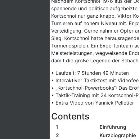
Nachdem Kortschnoi 1976 aus der UdSS
spannende und politisch aufgeheizte
Kortschnoi nur ganz knapp. Viktor Kor
Turnieren auf hohem Niveau mit. Er p
Verteidigung. Gerne nahm er Opfer an
Sieg. Kortschnoi hatte herausragende
Turmendspielen. Ein Expertenteam aus 
Meisterleistungen, wegweisende End
damit die große Legende der Schach
• Laufzeit: 7 Stunden 49 Minuten
• Interaktiver Taktiktest mit Videof
• „Kortschnoi-Powerbooks“: Das Eröf
• Taktik-Training mit 24 Kortschnoi-P
• Extra-Video von Yannick Pelletier
Contents
1
Einführung
2
Kurzbiographie