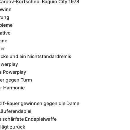
arpov-Kortschnoi Baguio City 1978
ewinn
rung
obleme
ative
one
er
Ecke und ein Nichtstandardremis
owerplay
s Powerplay
er gegen Turm
er Harmonie
d f-Bauer gewinnen gegen die Dame
Läuferendspiel
e schärfste Endspielwaffe
lägt zurück