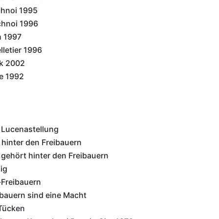
chnoi 1995
chnoi 1996
h 1997
letier 1996
k 2002
e 1992
r Lucenastellung
hinter den Freibauern
gehört hinter den Freibauern
ig
-Freibauern
bauern sind eine Macht
Tücken