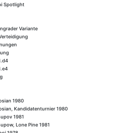
i Spotlight
ngrader Variante
Verteidigung
fnungen
nung
1.d4
1.e4
ng
osian 1980
osian, Kandidatenturnier 1980
supov 1981
upow, Lone Pine 1981
noj 1978