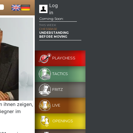
Log
in
Coming Soon:
THIS WEEK
CHESSBASE
UNDERSTANDING
BEFORE MOVING
PLAYCHESS
TACTICS
FRITZ
n ihnen zeigen,
LIVE
 Gegner im
OPENINGS