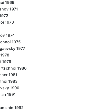
oi 1969
shov 1971
1972
oi 1973
pov 1974
chnoi 1975
ugaevsky 1977
 1978
i 1979
rtschnoi 1980
bner 1981
hnoi 1983
avsky 1990
man 1991
anishin 1992