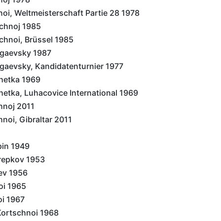
oi, Weltmeisterschaft Partie 28 1978
chnoj 1985
chnoi, Brüssel 1985
ugaevsky 1987
gaevsky, Kandidatenturnier 1977
hetka 1969
hetka, Luhacovice International 1969
hnoj 2011
noi, Gibraltar 2011
pin 1949
repkov 1953
ev 1956
oi 1965
i 1967
Kortschnoi 1968