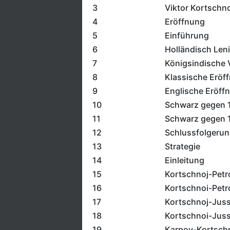
3
Viktor Kortschno
4
Eröffnung
5
Einführung
6
Holländisch Leni
7
Königsindische 
8
Klassische Eröf
9
Englische Eröff
10
Schwarz gegen 
11
Schwarz gegen 
12
Schlussfolgeru
13
Strategie
14
Einleitung
15
Kortschnoj-Petr
16
Kortschnoi-Petr
17
Kortschnoj-Jus
18
Kortschnoi-Juss
19
Karpov-Kortsch